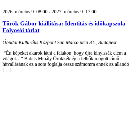
2026. március 9. 08:00
-
2027. március 9. 17:00
Török Gábor kiállítása: Identitás és időkapszula
Folyosói tárlat
Óbudai Kulturális Központ
San Marco utca 81., Budapest
“Én képeket akarok látni a falakon, hogy újra kinyissák elém a
világot…” Babits Mihály Örökkék ég a felhők mögött című
hitvallásának ez a sora foglalja össze számomra ennek az állandó
[…]