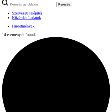
Keresés
Szervezeti felépítés
Közérdekű adatok
Hirdetmények
14 események found.