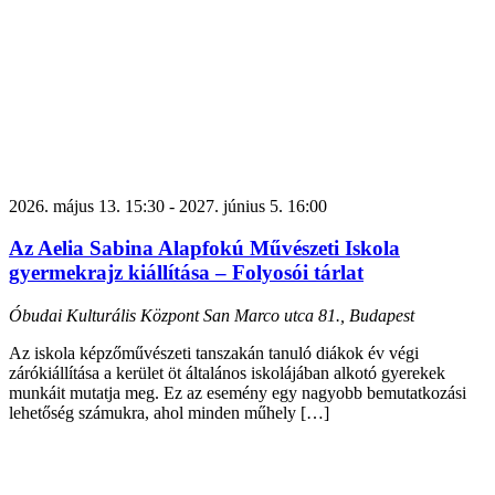
2026. május 13. 15:30
-
2027. június 5. 16:00
Az Aelia Sabina Alapfokú Művészeti Iskola
gyermekrajz kiállítása – Folyosói tárlat
Óbudai Kulturális Központ
San Marco utca 81., Budapest
Az iskola képzőművészeti tanszakán tanuló diákok év végi
zárókiállítása a kerület öt általános iskolájában alkotó gyerekek
munkáit mutatja meg. Ez az esemény egy nagyobb bemutatkozási
lehetőség számukra, ahol minden műhely […]