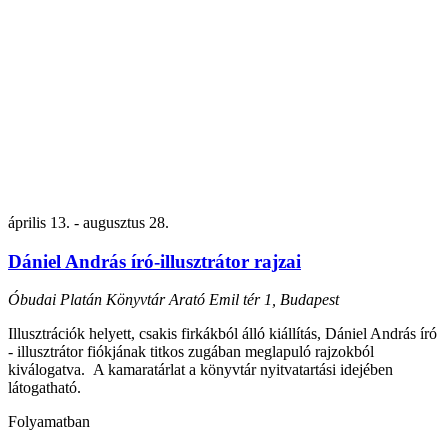
április 13.
-
augusztus 28.
Dániel András író-illusztrátor rajzai
Óbudai Platán Könyvtár
Arató Emil tér 1, Budapest
Illusztrációk helyett, csakis firkákból álló kiállítás, Dániel András író
- illusztrátor fiókjának titkos zugában meglapuló rajzokból
kiválogatva. A kamaratárlat a könyvtár nyitvatartási idejében
látogatható.
Folyamatban