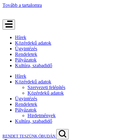
Tovább a tartalomra
Hírek
Közérdekű adatok
Ügyintézés
Rendeletek
Pályázatok
Kultúra, szabadidő
Hírek
Közérdekű adatok
Szervezeti felépítés
Közérdekű adatok
Ügyintézés
Rendeletek
Pályázatok
Hirdetmények
Kultúra, szabadidő
RENDET TESZÜNK ÓBUDÁN