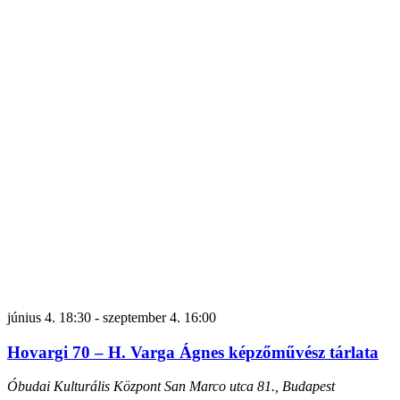
június 4. 18:30
-
szeptember 4. 16:00
Hovargi 70 – H. Varga Ágnes képzőművész tárlata
Óbudai Kulturális Központ
San Marco utca 81., Budapest