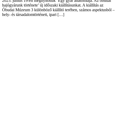
2025. június 19-én megnyitottuk ‘Egy gyár anatómiája. Az óbudai
hajógyárunk története’ új időszaki kiállításunkat. A kiállítás az
Óbudai Múzeum 3 különböző kiállító terében, számos aspektusból –
hely- és társadalomtörténeti, ipari […]