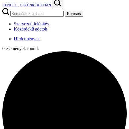
RENDET TESZÜNK ÓBUDÁN
Keresés
Szervezeti felépítés
Közérdekű adatok
Hirdetmények
0 események found.