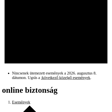
Nincsenek ütemezett események a 2026. augusztus 8.
dátumon. Ugrás a
:következő közelgő események
.
online biztonság
Események