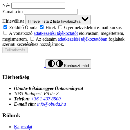
Név
E-mail-cím
Hírlevéllista
Hírlevél lista
2
lista kiválasztva
Zöldülő Óbuda
Hírek
Gyermekvédelmi e-mail kurzus
A vonatkozó
adatkezelési tájékoztatót
elolvastam, megértettem,
megismertem.
Az adataim
adatkezelési tájékoztatóban
foglaltak
szerinti kezeléséhez hozzájárulok.
Feliratkozás
Kontraszt mód
Elérhetőség
Óbuda-Békásmegyer Önkormányzat
1033 Budapest, Fő tér 3.
Telefon:
+36 1 437 8500
E-mail cím:
info@obuda.hu
Rólunk
Kapcsolat