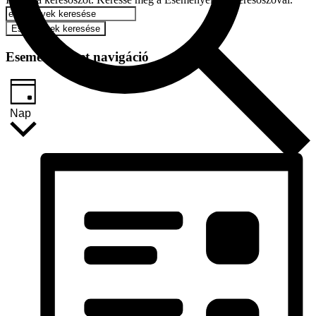
Események keresése
Esemény nézet navigáció
Nap