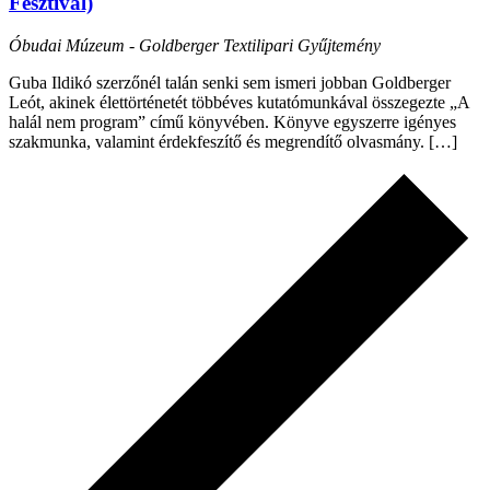
Fesztivál)
Óbudai Múzeum - Goldberger Textilipari Gyűjtemény
Guba Ildikó szerzőnél talán senki sem ismeri jobban Goldberger
Leót, akinek élettörténetét többéves kutatómunkával összegezte „A
halál nem program” című könyvében. Könyve egyszerre igényes
szakmunka, valamint érdekfeszítő és megrendítő olvasmány. […]