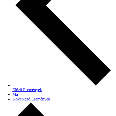
Előző
Események
Ma
Következő
Események