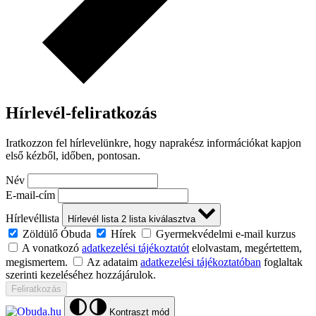
Hírlevél-feliratkozás
Iratkozzon fel hírlevelünkre, hogy naprakész információkat kapjon
első kézből, időben, pontosan.
Név
E-mail-cím
Hírlevéllista
Hírlevél lista
2
lista kiválasztva
Zöldülő Óbuda
Hírek
Gyermekvédelmi e-mail kurzus
A vonatkozó
adatkezelési tájékoztatót
elolvastam, megértettem,
megismertem.
Az adataim
adatkezelési tájékoztatóban
foglaltak
szerinti kezeléséhez hozzájárulok.
Feliratkozás
Kontraszt mód