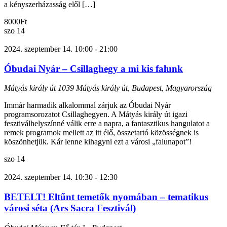
a kényszerházasság elől […]
8000Ft
szo
14
2024. szeptember 14. 10:00
-
21:00
Óbudai Nyár – Csillaghegy a mi kis falunk
Mátyás király út
1039 Mátyás király út, Budapest, Magyarország
Immár harmadik alkalommal zárjuk az Óbudai Nyár
programsorozatot Csillaghegyen. A Mátyás király út igazi
fesztiválhelyszínné válik erre a napra, a fantasztikus hangulatot a
remek programok mellett az itt élő, összetartó közösségnek is
köszönhetjük. Kár lenne kihagyni ezt a városi „falunapot”!
szo
14
2024. szeptember 14. 10:30
-
12:30
BETELT! Eltűnt temetők nyomában – tematikus
városi séta (Ars Sacra Fesztivál)