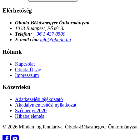
Elérhetőség
Óbuda-Békásmegyer Önkormányzat
1033 Budapest, Fő tér 3.
Telefon:
+36 1 437 8500
E-mail cím:
info@obuda.hu
Rólunk
Kapcsolat
Óbuda Újság
Impresszum
Közérdekű
Adatkezelési tájékoztató
Akadálymentesítési nyilatkozat
Széchenyi 2020
Hibabejelentés
© 2026 Minden jog fenntartva. Óbuda-Békásmegyer Önkormányzat