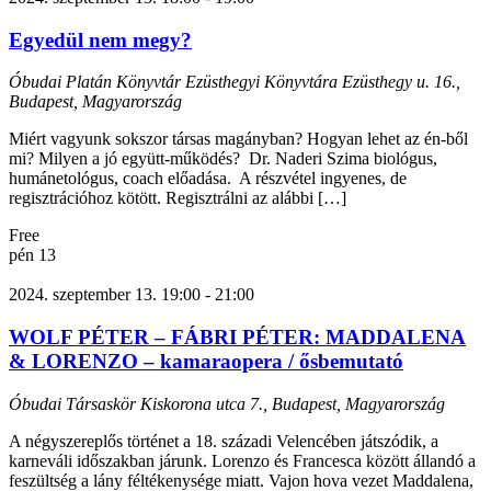
Egyedül nem megy?
Óbudai Platán Könyvtár Ezüsthegyi Könyvtára
Ezüsthegy u. 16.,
Budapest, Magyarország
Miért vagyunk sokszor társas magányban? Hogyan lehet az én-ből
mi? Milyen a jó együtt-működés? Dr. Naderi Szima biológus,
humánetológus, coach előadása. A részvétel ingyenes, de
regisztrációhoz kötött. Regisztrálni az alábbi […]
Free
pén
13
2024. szeptember 13. 19:00
-
21:00
WOLF PÉTER – FÁBRI PÉTER: MADDALENA
& LORENZO – kamaraopera / ősbemutató
Óbudai Társaskör
Kiskorona utca 7., Budapest, Magyarország
A négyszereplős történet a 18. századi Velencében játszódik, a
karneváli időszakban járunk. Lorenzo és Francesca között állandó a
feszültség a lány féltékenysége miatt. Vajon hova vezet Maddalena,