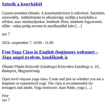
Sztorik a konyhából
Gasztro-irodalmi előadás. A konyhaművészet is művészet. Szerelem,
szenvedély, küldetéstudat és alkotásvágy szólítja a konyhába a
séfeket, azaz mindnyájunkat. Imádunk főzni, imádunk fogyasztani,
előtte - utána pedig nevetni és merőkanállal falni […]
szo
7
2024. szeptember 7. 10:00
-
11:00
Free Yoga Class in English (beginners welcome) –
Jóga angol nyelven, kezdőknek is
Óbudai Platán Könyvtár Ezüsthegyi Könyvtára
Ezüsthegy u. 16.,
Budapest, Magyarország
Open level vinyasa yoga class. Come and join us whether you are a
beginner or experienced yogi. The class is recommended for
teenagers and adults. Yoga instructor: Juan Pablo, yoga […]
Free
szo
7