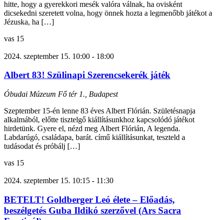
hitte, hogy a gyerekkori mesék valóra válnak, ha ovisként
dicsekedni szeretett volna, hogy önnek hozta a legmenőbb játékot a
Jézuska, ha […]
vas
15
2024. szeptember 15. 10:00
-
18:00
Albert 83! Szülinapi Szerencsekerék játék
Óbudai Múzeum
Fő tér 1., Budapest
Szeptember 15-én lenne 83 éves Albert Flórián. Születésnapja
alkalmából, előtte tisztelgő kiállításunkhoz kapcsolódó játékot
hirdetünk. Gyere el, nézd meg Albert Flórián, A legenda.
Labdarúgó, családapa, barát. című kiállításunkat, teszteld a
tudásodat és próbálj […]
vas
15
2024. szeptember 15. 10:15
-
11:30
BETELT! Goldberger Leó élete – Előadás,
beszélgetés Guba Ildikó szerzővel (Ars Sacra