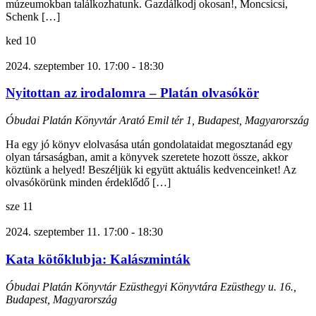
múzeumokban találkozhatunk. Gazdálkodj okosan!, Moncsicsi,
Schenk […]
ked
10
2024. szeptember 10. 17:00
-
18:30
Nyitottan az irodalomra – Platán olvasókör
Óbudai Platán Könyvtár
Arató Emil tér 1, Budapest, Magyarország
Ha egy jó könyv elolvasása után gondolataidat megosztanád egy
olyan társaságban, amit a könyvek szeretete hozott össze, akkor
köztünk a helyed! Beszéljük ki együtt aktuális kedvenceinket! Az
olvasókörünk minden érdeklődő […]
sze
11
2024. szeptember 11. 17:00
-
18:30
Kata kötőklubja: Kalászminták
Óbudai Platán Könyvtár Ezüsthegyi Könyvtára
Ezüsthegy u. 16.,
Budapest, Magyarország