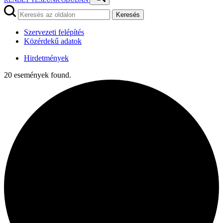
Keresés
Szervezeti felépítés
Közérdekű adatok
Hirdetmények
20 események found.