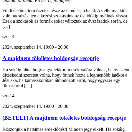
Óbudai Múzeum
Fő tér 1., Budapest
Földi életünk természetes része az elmúlás, a halál. Az elhunytaktól
való búcsúzás, temetkezési szokásaink az ősi időkig nyúlnak vissza.
Ezek a szokások és formák sokat változtak az évszázadok során, de
[…]
szo
14
2024. szeptember 14. 19:00
-
20:30
A majdnem tökéletes boldogság receptje
Ha sokáig hitte, hogy a gyerekkori mesék valóra válnak, ha ovisként
dicsekedni szeretett volna, hogy önnek hozta a legmenőbb játékot a
Jézuska, ha kamaszkorában álmodozott arról, hogy egyszer egy
filmsztárral […]
szo
14
2024. szeptember 14. 19:00
-
20:30
(BETELT) A majdnem tökéletes boldogság receptje
Köszönjük a hatalmas érdeklődést! Minden jegy elkelt! Ha sokáig