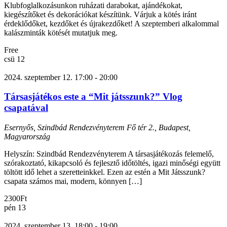
Klubfoglalkozásunkon ruházati darabokat, ajándékokat,
kiegészítőket és dekorációkat készítünk. Várjuk a kötés iránt
érdeklődőket, kezdőket és újrakezdőket! A szeptemberi alkalommal
kalászminták kötését mutatjuk meg.
Free
csü
12
2024. szeptember 12. 17:00
-
20:00
Társasjátékos este a “Mit játsszunk?” Vlog
csapatával
Esernyős, Szindbád Rendezvényterem
Fő tér 2., Budapest,
Magyarország
Helyszín: Szindbád Rendezvényterem A társasjátékozás felemelő,
szórakoztató, kikapcsoló és fejlesztő időtöltés, igazi minőségi együtt
töltött idő lehet a szeretteinkkel. Ezen az estén a Mit Játsszunk?
csapata számos mai, modern, könnyen […]
2300Ft
pén
13
2024. szeptember 13. 18:00
-
19:00