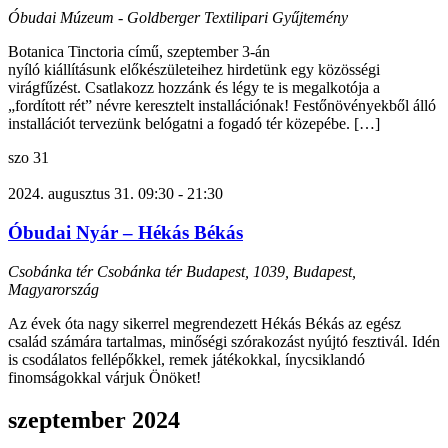
Óbudai Múzeum - Goldberger Textilipari Gyűjtemény
Botanica Tinctoria című, szeptember 3-án
nyíló kiállításunk előkészületeihez hirdetünk egy közösségi
virágfűzést. Csatlakozz hozzánk és légy te is megalkotója a
„fordított rét” névre keresztelt installációnak! Festőnövényekből álló
installációt tervezünk belógatni a fogadó tér közepébe. […]
szo
31
2024. augusztus 31. 09:30
-
21:30
Óbudai Nyár – Hékás Békás
Csobánka tér
Csobánka tér Budapest, 1039, Budapest,
Magyarország
Az évek óta nagy sikerrel megrendezett Hékás Békás az egész
család számára tartalmas, minőségi szórakozást nyújtó fesztivál. Idén
is csodálatos fellépőkkel, remek játékokkal, ínycsiklandó
finomságokkal várjuk Önöket!
szeptember 2024