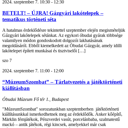
2024. szeptember 7. 10:30
-
12:30
BETELT! – ÚJRA! Gázgyári lakótelepek –
tematikus történeti séta
A hatalmas érdeklődésre tekintettel szeptember elején megismételjük
Gázgyári lakótelepek sétánkat. Az egykori óbudai gyárak többsége
valamilyen módon gondoskodott dolgozói lakhatásának
megoldásáról. Ebből kiemelkedett az Óbudai Gázgyár, amely idilli
lakótelepet épített munkásai és tisztviselői […]
szo
7
2024. szeptember 7. 11:00
-
12:00
“MúzeumSzombat” – Tárlatvezetés a játéktörténeti
kiállításban
Óbudai Múzeum
Fő tér 1., Budapest
"MúzeumSzombat" sorozatunkban szeptemberben játéktörténeti
kiállításunkkal ismerkedhetnek meg az érdeklődők. Anker kőépítő,
Märklin fémjátékok, Pénzverdei vasút, porcelánbaba, szalmatestű
mackó – antik játékok, régi kincsek, amelyekkel már csak