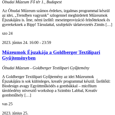
Óbudai Múzeum
Fő tér 1., Budapest
Az Óbudai Múzeum számos érdekes, izgalmas programmal készül
az idei, „Trendben vagyunk” szlogennel meghirdetett Múzeumok
Éjszakájára is. Íme, némi ízelítő: meseimprovizáció felnőtteknek és
gyerekeknek a Bipp! Társulattal, szubjektív tárlatvezetés Zimits […]
szo
24
2023. június 24. 16:00
-
23:59
Múzeumok Éjszakája a Goldberger Textilipari
Gyűjteményben
Óbudai Múzeum - Goldberger Textilipari Gyűjtemény
A Goldberger Textilipari Gyűjtemény az idei Múzeumok
Éjszakájára is sok különleges, kreatív programmal készül. Ízelítőül:
Biodesign avagy Együttműködés a gombákkal – micélium
tárolóedény növesztő workshop a Szimbio Labbal, Kreatív
gombműhely […]
vas
25
2023. június 25.