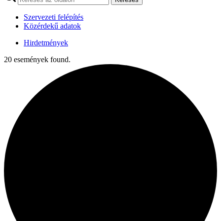
Szervezeti felépítés
Közérdekű adatok
Hirdetmények
20 események found.