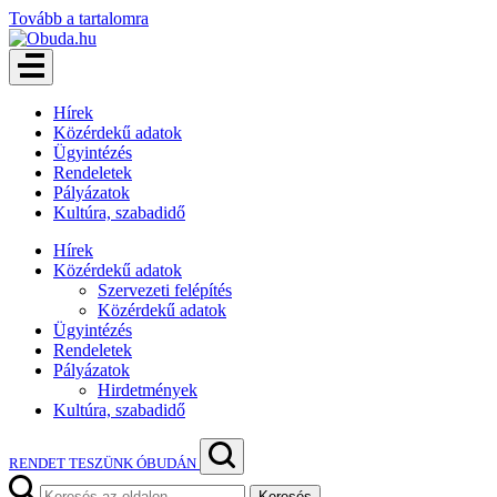
Tovább a tartalomra
Hírek
Közérdekű adatok
Ügyintézés
Rendeletek
Pályázatok
Kultúra, szabadidő
Hírek
Közérdekű adatok
Szervezeti felépítés
Közérdekű adatok
Ügyintézés
Rendeletek
Pályázatok
Hirdetmények
Kultúra, szabadidő
RENDET TESZÜNK ÓBUDÁN
Keresés