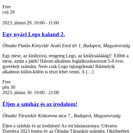
Free
csü
29
2023. június 29. 10:00
-
11:00
Egy nyári Lego kaland 2.
Óbudai Platán Könyvtár
Arató Emil tér 1, Budapest, Magyarország
Egy mese, az király(os), rengeteg Lego, az királysááááág!! Előbb a
mese, aztán a játék! Három alkalmas foglalkozássorozat 5-8 éves
gyerekek számára. Nem csak Lego rajongóknak! Bármelyik
alkalmon külön-külön is részt lehet venni. A […]
Free
pén
30
2023. június 30. 19:00
-
21:00
Éljen a színház és az irodalom!
Óbudai Társaskör
Kiskorona utca 7., Budapest, Magyarország
Éljen a színház és az irodalom! Az est háziasszonya: Udvaros
Dorottya 2023 fontos év az Óbudai Társaskör számára. Októberben