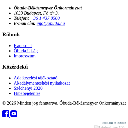
Óbuda-Békásmegyer Önkormányzat
1033 Budapest, Fő tér 3.
Telefon:
+36 1 437 8500
E-mail cím:
info@obuda.hu
Rólunk
Kapcsolat
Óbuda Újság
Impresszum
Közérdekű
Adatkezelési tájékoztató
Akadálymentesítési nyilatkozat
Széchenyi 2020
Hibabejelentés
© 2026 Minden jog fenntartva. Óbuda-Békásmegyer Önkormányzat
Weboldalt fejlesztette