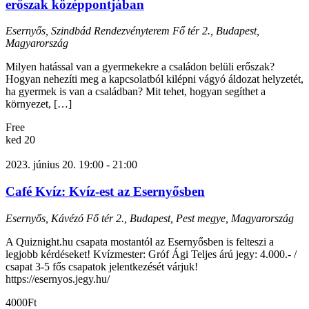
erőszak középpontjában
Esernyős, Szindbád Rendezvényterem
Fő tér 2., Budapest,
Magyarország
Milyen hatással van a gyermekekre a családon belüli erőszak?
Hogyan nehezíti meg a kapcsolatból kilépni vágyó áldozat helyzetét,
ha gyermek is van a családban? Mit tehet, hogyan segíthet a
környezet, […]
Free
ked
20
2023. június 20. 19:00
-
21:00
Café Kvíz: Kvíz-est az Esernyősben
Esernyős, Kávézó
Fő tér 2., Budapest, Pest megye, Magyarország
A Quiznight.hu csapata mostantól az Esernyősben is felteszi a
legjobb kérdéseket! Kvízmester: Gróf Ági Teljes árú jegy: 4.000.- /
csapat 3-5 fős csapatok jelentkezését várjuk!
https://esernyos.jegy.hu/
4000Ft