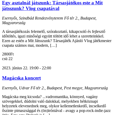
Egy asztalnál játszunk: Társasjátékos este a Mit
játsszunk? Vlog csapatával
Esernyős, Szindbád Rendezvényterem
Fő tér 2., Budapest,
Magyarország
A társasjátékozás felemelő, szórakoztató, kikapcsoló és fejlesztő
időtöltés, igazi minőségi együtt töltött idő lehet a szeretteinkkel.
Ezen az estén a Mit Játsszunk? Társasjáték Ajánló Vlog játékmester
csapata számos mai, modern, […]
2800Ft
csü
22
2023. június 22. 19:00
-
22:00
Magácska koncert
Esernyős, Udvar
Fő tér 2., Budapest, Pest megye, Magyarország
Magácska meg kicsoda? ...vadromantika, könnyed, vagány
szövegekkel, dúdolni való dalokkal, melyekben hétköznapi
helyzetek elevenednek meg, olykor kellemetlenkedő, incselkedő
őszinte pimaszsággal és (ön)iróniával - avagy a pop-rock-indie-jazz