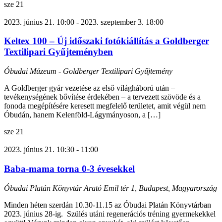
sze
21
2023. június 21. 10:00
-
2023. szeptember 3. 18:00
Keltex 100 – Új időszaki fotókiállítás a Goldberger
Textilipari Gyűjteményben
Óbudai Múzeum - Goldberger Textilipari Gyűjtemény
A Goldberger gyár vezetése az első világháború után –
tevékenységének bővítése érdekében – a tervezett szövöde és a
fonoda megépítésére keresett megfelelő területet, amit végül nem
Óbudán, hanem Kelenföld-Lágymányoson, a […]
sze
21
2023. június 21. 10:30
-
11:00
Baba-mama torna 0-3 évesekkel
Óbudai Platán Könyvtár
Arató Emil tér 1, Budapest, Magyarország
Minden héten szerdán 10.30-11.15 az Óbudai Platán Könyvtárban
2023. június 28-ig. Szülés utáni regenerációs tréning gyermekekkel