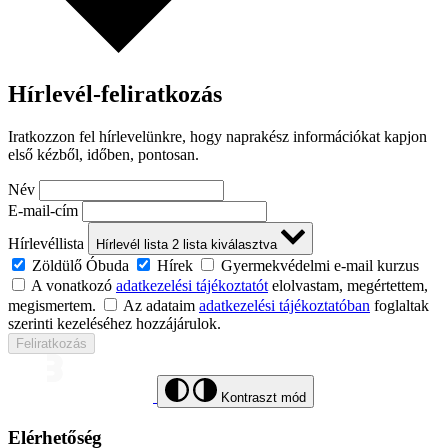
Hírlevél-feliratkozás
Iratkozzon fel hírlevelünkre, hogy naprakész információkat kapjon
első kézből, időben, pontosan.
Név
E-mail-cím
Hírlevéllista
Hírlevél lista
2
lista kiválasztva
Zöldülő Óbuda
Hírek
Gyermekvédelmi e-mail kurzus
A vonatkozó
adatkezelési tájékoztatót
elolvastam, megértettem,
megismertem.
Az adataim
adatkezelési tájékoztatóban
foglaltak
szerinti kezeléséhez hozzájárulok.
Feliratkozás
Kontraszt mód
Elérhetőség