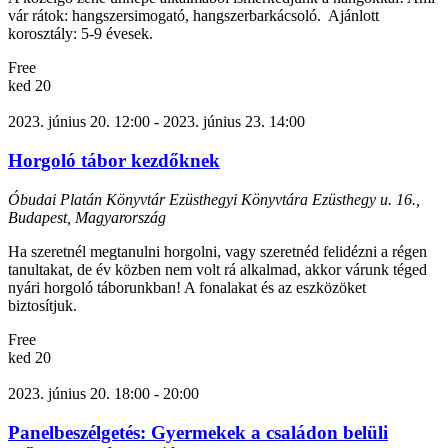
vár rátok: hangszersimogató, hangszerbarkácsoló. Ajánlott
korosztály: 5-9 évesek.
Free
ked
20
2023. június 20. 12:00
-
2023. június 23. 14:00
Horgoló tábor kezdőknek
Óbudai Platán Könyvtár Ezüsthegyi Könyvtára
Ezüsthegy u. 16.,
Budapest, Magyarország
Ha szeretnél megtanulni horgolni, vagy szeretnéd felidézni a régen
tanultakat, de év közben nem volt rá alkalmad, akkor várunk téged
nyári horgoló táborunkban! A fonalakat és az eszközöket
biztosítjuk.
Free
ked
20
2023. június 20. 18:00
-
20:00
Panelbeszélgetés: Gyermekek a családon belüli