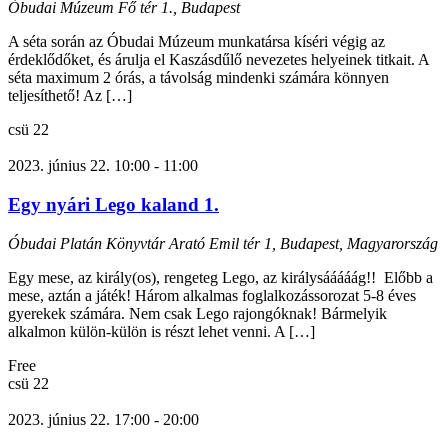
Óbudai Múzeum
Fő tér 1., Budapest
A séta során az Óbudai Múzeum munkatársa kíséri végig az
érdeklődőket, és árulja el Kaszásdűlő nevezetes helyeinek titkait. A
séta maximum 2 órás, a távolság mindenki számára könnyen
teljesíthető! Az […]
csü
22
2023. június 22. 10:00
-
11:00
Egy nyári Lego kaland 1.
Óbudai Platán Könyvtár
Arató Emil tér 1, Budapest, Magyarország
Egy mese, az király(os), rengeteg Lego, az királysááááág!! Előbb a
mese, aztán a játék! Három alkalmas foglalkozássorozat 5-8 éves
gyerekek számára. Nem csak Lego rajongóknak! Bármelyik
alkalmon külön-külön is részt lehet venni. A […]
Free
csü
22
2023. június 22. 17:00
-
20:00