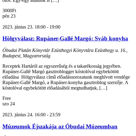
ötös. Egy-egy általunk is […]
3000Ft
pén
23
2023. június 23. 18:00
-
19:00
Hölgyválasz: Rupáner-Gallé Margó: Sváb konyha
Óbudai Platán Könyvtár Ezüsthegyi Könyvtára
Ezüsthegy u. 16.,
Budapest, Magyarország
Receptek Hartáról az egyszerűség és a takarékosság jegyében.
Rupáner-Gallé Margó gasztroblogger kóstolóval egybekötött
előadása Hölgyválasz című előadássorozatunk meghívott vendége
Rupáner-Gallé Margó, a Rupáner-konyha gasztroblog szerzője. A
kóstolóval egybekötött előadásából megtudhatjuk, […]
Free
szo
24
2023. június 24. 16:00
-
23:59
Múzeumok Éjszakája az Óbudai Múzeumban