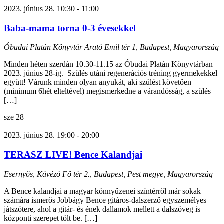
2023. június 28. 10:30
-
11:00
Baba-mama torna 0-3 évesekkel
Óbudai Platán Könyvtár
Arató Emil tér 1, Budapest, Magyarország
Minden héten szerdán 10.30-11.15 az Óbudai Platán Könyvtárban
2023. június 28-ig. Szülés utáni regenerációs tréning gyermekekkel
együtt! Várunk minden olyan anyukát, aki szülést követően
(minimum 6hét elteltével) megismerkedne a várandósság, a szülés
[…]
sze
28
2023. június 28. 19:00
-
20:00
TERASZ LIVE! Bence Kalandjai
Esernyős, Kávézó
Fő tér 2., Budapest, Pest megye, Magyarország
A Bence kalandjai a magyar könnyűzenei színtérről már sokak
számára ismerős Jobbágy Bence gitáros-dalszerző egyszemélyes
játszótere, ahol a gitár- és ének dallamok mellett a dalszöveg is
központi szerepet tölt be. […]