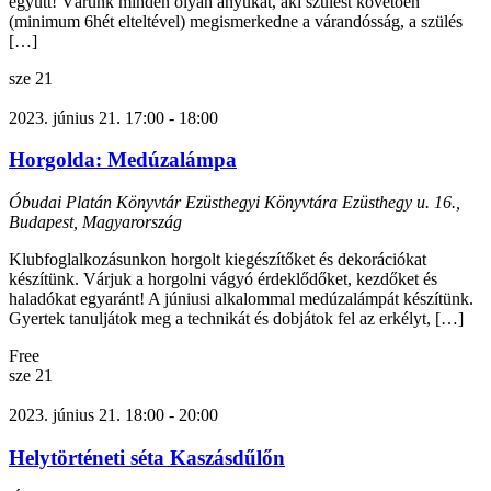
együtt! Várunk minden olyan anyukát, aki szülést követően
(minimum 6hét elteltével) megismerkedne a várandósság, a szülés
[…]
sze
21
2023. június 21. 17:00
-
18:00
Horgolda: Medúzalámpa
Óbudai Platán Könyvtár Ezüsthegyi Könyvtára
Ezüsthegy u. 16.,
Budapest, Magyarország
Klubfoglalkozásunkon horgolt kiegészítőket és dekorációkat
készítünk. Várjuk a horgolni vágyó érdeklődőket, kezdőket és
haladókat egyaránt! A júniusi alkalommal medúzalámpát készítünk.
Gyertek tanuljátok meg a technikát és dobjátok fel az erkélyt, […]
Free
sze
21
2023. június 21. 18:00
-
20:00
Helytörténeti séta Kaszásdűlőn