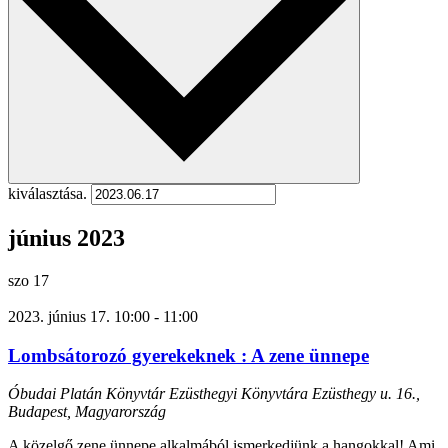
kiválasztása.
június 2023
szo
17
2023. június 17. 10:00
-
11:00
Lombsátorozó gyerekeknek : A zene ünnepe
Óbudai Platán Könyvtár Ezüsthegyi Könyvtára
Ezüsthegy u. 16.,
Budapest, Magyarország
A közelgő zene ünnepe alkalmából ismerkedjünk a hangokkal! Ami