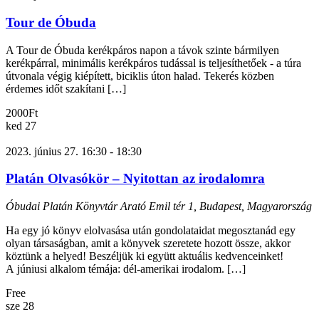
Tour de Óbuda
A Tour de Óbuda kerékpáros napon a távok szinte bármilyen
kerékpárral, minimális kerékpáros tudással is teljesíthetőek - a túra
útvonala végig kiépített, biciklis úton halad. Tekerés közben
érdemes időt szakítani […]
2000Ft
ked
27
2023. június 27. 16:30
-
18:30
Platán Olvasókör – Nyitottan az irodalomra
Óbudai Platán Könyvtár
Arató Emil tér 1, Budapest, Magyarország
Ha egy jó könyv elolvasása után gondolataidat megosztanád egy
olyan társaságban, amit a könyvek szeretete hozott össze, akkor
köztünk a helyed! Beszéljük ki együtt aktuális kedvenceinket!
A júniusi alkalom témája: dél-amerikai irodalom. […]
Free
sze
28