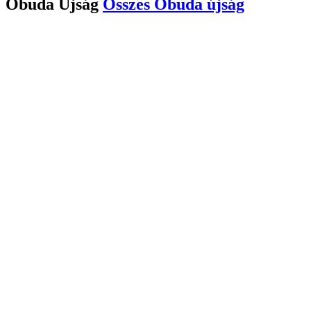
Óbuda Újság
Összes
Óbuda újság