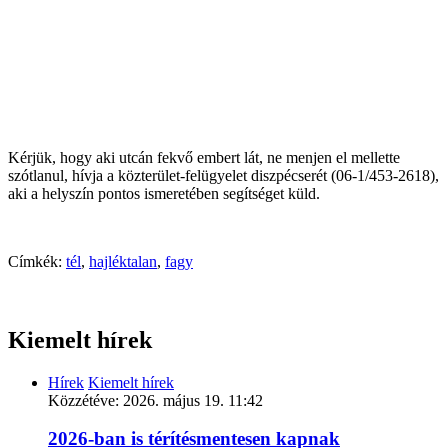
Kérjük, hogy aki utcán fekvő embert lát, ne menjen el mellette
szótlanul, hívja a közterület-felügyelet diszpécserét (06-1/453-2618),
aki a helyszín pontos ismeretében segítséget küld.
Címkék:
tél
,
hajléktalan
,
fagy
Kiemelt hírek
Hírek
Kiemelt hírek
Közzétéve:
2026. május 19. 11:42
2026-ban is térítésmentesen kapnak