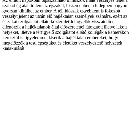
Az elmúlt napokban tapasztalható mínuszok miatt veszélyes lehet a
szabad ég alatt tölteni az éjszakát, hiszen ebben a hidegben nagyon
gyorsan kihűlhet az ember. A téli időszak egyébként is fokozott
veszélyt jelent az utcán élő hajléktalan személyek számára, ezért az
éjszakai szolgálatot ellátó közterület-felügyelők visszatérően
ellenőrzik a hajléktalanok által előszeretettel látogatott illetve lakott
helyeket, illetve a térfigyelő szolgálatot ellátó kollégák a kamerákon
keresztül is figyelemmel kísérik a hajléktalan embereket, hogy
megelőzzék a testi épségüket és életüket veszélyeztető helyzetek
kialakulását.