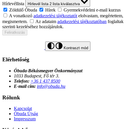
Hírlevéllista
Hírlevél lista
2
lista kiválasztva
Zöldülő Óbuda
Hírek
Gyermekvédelmi e-mail kurzus
A vonatkozó
adatkezelési tájékoztatót
elolvastam, megértettem,
megismertem.
Az adataim
adatkezelési tájékoztatóban
foglaltak
szerinti kezeléséhez hozzájárulok.
Feliratkozás
Kontraszt mód
Elérhetőség
Óbuda-Békásmegyer Önkormányzat
1033 Budapest, Fő tér 3.
Telefon:
+36 1 437 8500
E-mail cím:
info@obuda.hu
Rólunk
Kapcsolat
Óbuda Újság
Impresszum