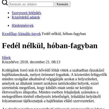
Keresés
Szervezeti felépítés
Közérdekű adatok
Hirdetmények
Kezdőlap
Aktuális ügyek
Fedél nélkül, hóban-fagyban
Fedél nélkül, hóban-fagyban
Hírek
Közzétéve:
2018. december 21. 08:13
Kollégáink forró teát és hővédő fóliát vittek a szabadban éjszakázó
hajléktalanoknak, melyet örömmel fogadtak. A közterület-felügyelők
minden szolgálat alkalmával végigjárják azokat a helyszíneket,
amelyek az általunk ismert szokásos tartózkodási helyeik, ezzel
szeretnénk megelőzni, hogy kihűlés miatt senki ne kerüljön
életveszélyes állapotba. Minden esetben felajánljuk számukra a
melegedőben történő elhelyezés lehetőségét, feltalálási helyükről
folyamatosan tájékoztatjuk a hajléktalan ellátó szervezeteket.