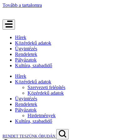
Tovább a tartalomra
Hírek
Közérdekű adatok
Ügyintézés
Rendeletek
Pályázatok
Kultúra, szabadidő
Hírek
Közérdekű adatok
Szervezeti felépítés
Közérdekű adatok
Ügyintézés
Rendeletek
Pályázatok
Hirdetmények
Kultúra, szabadidő
RENDET TESZÜNK ÓBUDÁN