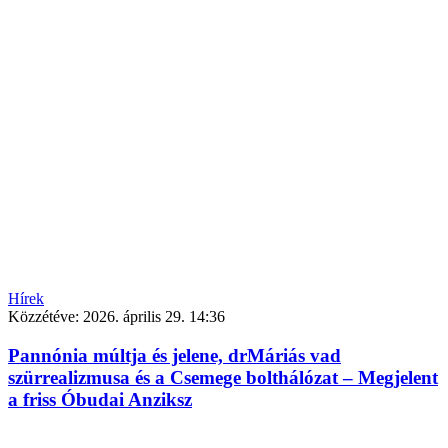
Hírek
Közzétéve:
2026. április 29. 14:36
Pannónia múltja és jelene, drMáriás vad
szürrealizmusa és a Csemege bolthálózat – Megjelent
a friss Óbudai Anziksz