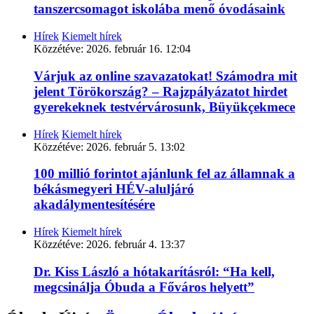
tanszercsomagot iskolába menő óvodásaink
Hírek
Kiemelt hírek
Közzétéve:
2026. február 16. 12:04
Várjuk az online szavazatokat! Számodra mit
jelent Törökország? – Rajzpályázatot hirdet
gyerekeknek testvérvárosunk, Büyükçekmece
Hírek
Kiemelt hírek
Közzétéve:
2026. február 5. 13:02
100 millió forintot ajánlunk fel az államnak a
békásmegyeri HÉV-aluljáró
akadálymentesítésére
Hírek
Kiemelt hírek
Közzétéve:
2026. február 4. 13:37
Dr. Kiss László a hótakarításról: “Ha kell,
megcsinálja Óbuda a Főváros helyett”