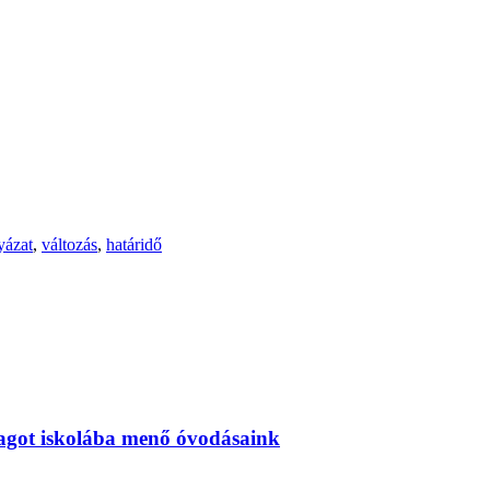
yázat
,
változás
,
határidő
magot iskolába menő óvodásaink