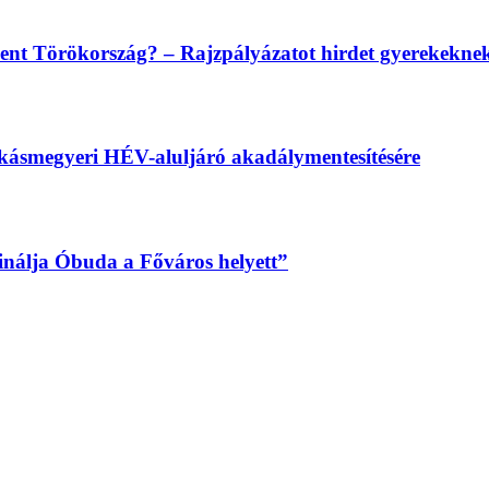
lent Törökország? – Rajzpályázatot hirdet gyerekekn
békásmegyeri HÉV-aluljáró akadálymentesítésére
sinálja Óbuda a Főváros helyett”