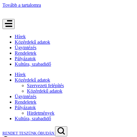
Tovább a tartalomra
Hírek
Közérdekű adatok
Ügyintézés
Rendeletek
Pályázatok
Kultúra, szabadidő
Hírek
Közérdekű adatok
Szervezeti felépítés
Közérdekű adatok
Ügyintézés
Rendeletek
Pályázatok
Hirdetmények
Kultúra, szabadidő
RENDET TESZÜNK ÓBUDÁN