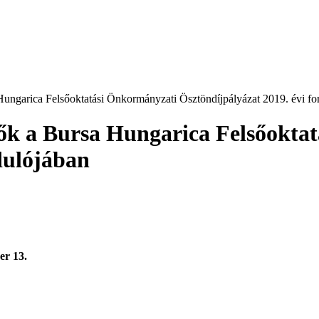
Hungarica Felsőoktatási Önkormányzati Ösztöndíjpályázat 2019. évi fo
dők a Bursa Hungarica Felsőokta
dulójában
er 13.