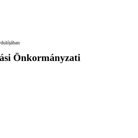
rdulójában
tási Önkormányzati