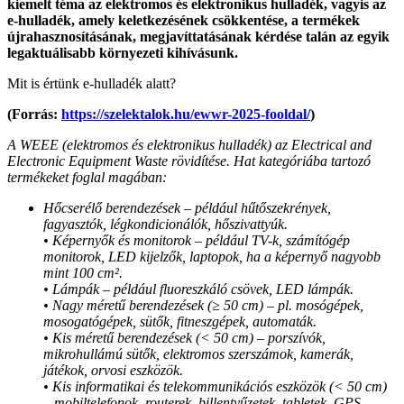
kiemelt téma az elektromos és elektronikus hulladék, vagyis az
e-hulladék, amely keletkezésének csökkentése, a termékek
újrahasznosításának, megjavíttatásának kérdése talán az egyik
legaktuálisabb környezeti kihívásunk.
Mit is értünk e-hulladék alatt?
(Forrás:
https://szelektalok.hu/ewwr-2025-fooldal/
)
A WEEE (elektromos és elektronikus hulladék) az Electrical and
Electronic Equipment Waste rövidítése. Hat kategóriába tartozó
termékeket foglal magában:
Hőcserélő berendezések – például hűtőszekrények,
fagyasztók, légkondicionálók, hőszivattyúk.
• Képernyők és monitorok – például TV-k, számítógép
monitorok, LED kijelzők, laptopok, ha a képernyő nagyobb
mint 100 cm².
• Lámpák – például fluoreszkáló csövek, LED lámpák.
• Nagy méretű berendezések (≥ 50 cm) – pl. mosógépek,
mosogatógépek, sütők, fitneszgépek, automaták.
• Kis méretű berendezések (< 50 cm) – porszívók,
mikrohullámú sütők, elektromos szerszámok, kamerák,
játékok, orvosi eszközök.
• Kis informatikai és telekommunikációs eszközök (< 50 cm)
– mobiltelefonok, routerek, billentyűzetek, tabletek, GPS-