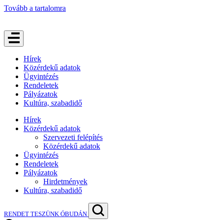
Tovább a tartalomra
Hírek
Közérdekű adatok
Ügyintézés
Rendeletek
Pályázatok
Kultúra, szabadidő
Hírek
Közérdekű adatok
Szervezeti felépítés
Közérdekű adatok
Ügyintézés
Rendeletek
Pályázatok
Hirdetmények
Kultúra, szabadidő
RENDET TESZÜNK ÓBUDÁN