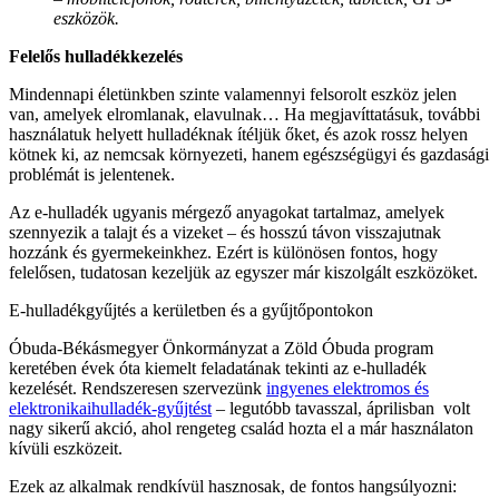
eszközök.
Felelős hulladékkezelés
Mindennapi életünkben szinte valamennyi felsorolt eszköz jelen
van, amelyek elromlanak, elavulnak… Ha megjavíttatásuk, további
használatuk helyett hulladéknak ítéljük őket, és azok rossz helyen
kötnek ki, az nemcsak környezeti, hanem egészségügyi és gazdasági
problémát is jelentenek.
Az e-hulladék ugyanis mérgező anyagokat tartalmaz, amelyek
szennyezik a talajt és a vizeket – és hosszú távon visszajutnak
hozzánk és gyermekeinkhez. Ezért is különösen fontos, hogy
felelősen, tudatosan kezeljük az egyszer már kiszolgált eszközöket.
E-hulladékgyűjtés a kerületben és a gyűjtőpontokon
Óbuda-Békásmegyer Önkormányzat a Zöld Óbuda program
keretében évek óta kiemelt feladatának tekinti az e-hulladék
kezelését. Rendszeresen szervezünk
ingyenes elektromos és
elektronikaihulladék-gyűjtést
– legutóbb tavasszal, áprilisban volt
nagy sikerű akció, ahol rengeteg család hozta el a már használaton
kívüli eszközeit.
Ezek az alkalmak rendkívül hasznosak, de fontos hangsúlyozni: