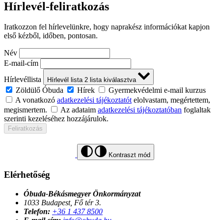
Hírlevél-feliratkozás
Iratkozzon fel hírlevelünkre, hogy naprakész információkat kapjon
első kézből, időben, pontosan.
Név
E-mail-cím
Hírlevéllista
Hírlevél lista
2
lista kiválasztva
Zöldülő Óbuda
Hírek
Gyermekvédelmi e-mail kurzus
A vonatkozó
adatkezelési tájékoztatót
elolvastam, megértettem,
megismertem.
Az adataim
adatkezelési tájékoztatóban
foglaltak
szerinti kezeléséhez hozzájárulok.
Feliratkozás
Kontraszt mód
Elérhetőség
Óbuda-Békásmegyer Önkormányzat
1033 Budapest, Fő tér 3.
Telefon:
+36 1 437 8500