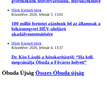
gyerekeknek testvérvárosunk, Büyükçekmece
Hírek
Kiemelt hírek
Közzétéve:
2026. február 5. 13:02
100 millió forintot ajánlunk fel az államnak a
békásmegyeri HÉV-aluljáró
akadálymentesítésére
Hírek
Kiemelt hírek
Közzétéve:
2026. február 4. 13:37
Dr. Kiss László a hótakarításról: “Ha kell,
megcsinálja Óbuda a Főváros helyett”
Óbuda Újság
Összes
Óbuda újság