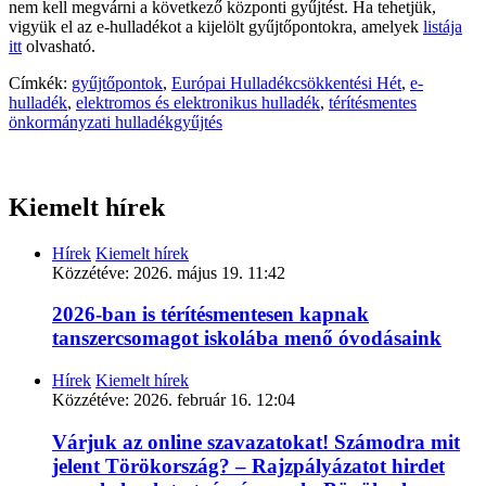
nem kell megvárni a következő központi gyűjtést. Ha tehetjük,
vigyük el az e-hulladékot a kijelölt gyűjtőpontokra, amelyek
listája
itt
olvasható.
Címkék:
gyűjtőpontok
,
Európai Hulladékcsökkentési Hét
,
e-
hulladék
,
elektromos és elektronikus hulladék
,
térítésmentes
önkormányzati hulladékgyűjtés
Kiemelt hírek
Hírek
Kiemelt hírek
Közzétéve:
2026. május 19. 11:42
2026-ban is térítésmentesen kapnak
tanszercsomagot iskolába menő óvodásaink
Hírek
Kiemelt hírek
Közzétéve:
2026. február 16. 12:04
Várjuk az online szavazatokat! Számodra mit
jelent Törökország? – Rajzpályázatot hirdet