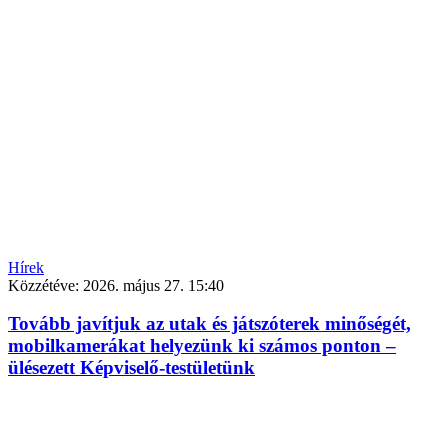
Hírek
Közzétéve:
2026. május 27. 15:40
Tovább javítjuk az utak és játszóterek minőségét,
mobilkamerákat helyezünk ki számos ponton –
ülésezett Képviselő-testületünk