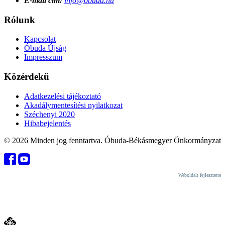
E-mail cím:
info@obuda.hu
Rólunk
Kapcsolat
Óbuda Újság
Impresszum
Közérdekű
Adatkezelési tájékoztató
Akadálymentesítési nyilatkozat
Széchenyi 2020
Hibabejelentés
© 2026 Minden jog fenntartva. Óbuda-Békásmegyer Önkormányzat
Weboldalt fejlesztette