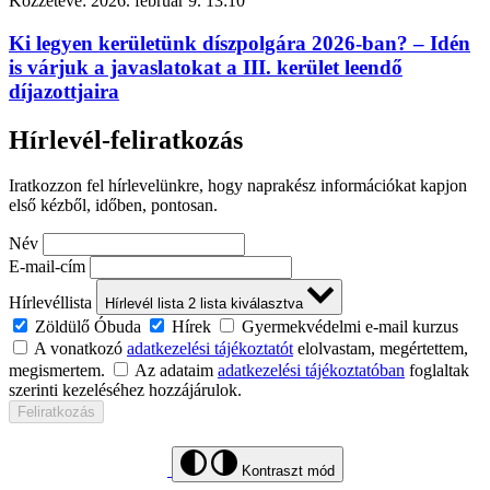
Közzétéve:
2026. február 9. 13:10
Ki legyen kerületünk díszpolgára 2026-ban? – Idén
is várjuk a javaslatokat a III. kerület leendő
díjazottjaira
Hírlevél-feliratkozás
Iratkozzon fel hírlevelünkre, hogy naprakész információkat kapjon
első kézből, időben, pontosan.
Név
E-mail-cím
Hírlevéllista
Hírlevél lista
2
lista kiválasztva
Zöldülő Óbuda
Hírek
Gyermekvédelmi e-mail kurzus
A vonatkozó
adatkezelési tájékoztatót
elolvastam, megértettem,
megismertem.
Az adataim
adatkezelési tájékoztatóban
foglaltak
szerinti kezeléséhez hozzájárulok.
Feliratkozás
Kontraszt mód