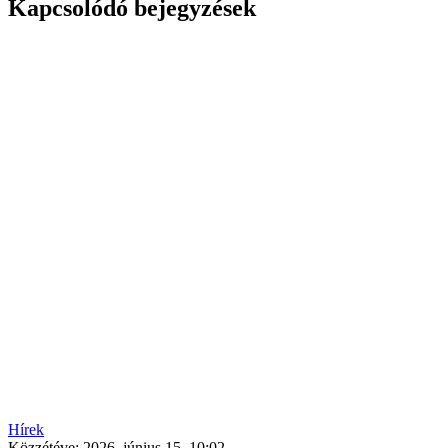
Kapcsolódó bejegyzések
Hírek
Közzétéve:
2026. június 15. 10:02