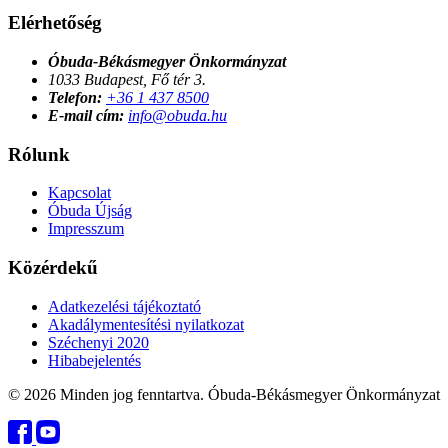
Elérhetőség
Óbuda-Békásmegyer Önkormányzat
1033 Budapest, Fő tér 3.
Telefon:
+36 1 437 8500
E-mail cím:
info@obuda.hu
Rólunk
Kapcsolat
Óbuda Újság
Impresszum
Közérdekű
Adatkezelési tájékoztató
Akadálymentesítési nyilatkozat
Széchenyi 2020
Hibabejelentés
© 2026 Minden jog fenntartva. Óbuda-Békásmegyer Önkormányzat