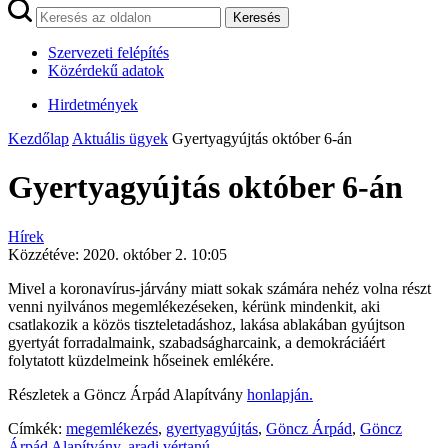
Keresés
Szervezeti felépítés
Közérdekű adatok
Hirdetmények
Kezdőlap
Aktuális ügyek
Gyertyagyújtás október 6-án
Gyertyagyújtás október 6-án
Hírek
Közzétéve:
2020. október 2. 10:05
Mivel a koronavírus-járvány miatt sokak számára nehéz volna részt
venni nyilvános megemlékezéseken, kérünk mindenkit, aki
csatlakozik a közös tiszteletadáshoz, lakása ablakában gyújtson
gyertyát forradalmaink, szabadságharcaink, a demokráciáért
folytatott küzdelmeink hőseinek emlékére.
Részletek a Göncz Árpád Alapítvány
honlapján.
Címkék:
megemlékezés
,
gyertyagyújtás
,
Göncz Árpád
,
Göncz
Árpád Alapítvány
,
aradi vértanú