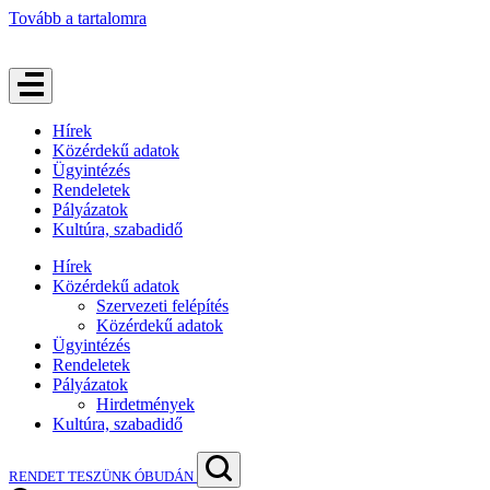
Tovább a tartalomra
Hírek
Közérdekű adatok
Ügyintézés
Rendeletek
Pályázatok
Kultúra, szabadidő
Hírek
Közérdekű adatok
Szervezeti felépítés
Közérdekű adatok
Ügyintézés
Rendeletek
Pályázatok
Hirdetmények
Kultúra, szabadidő
RENDET TESZÜNK ÓBUDÁN