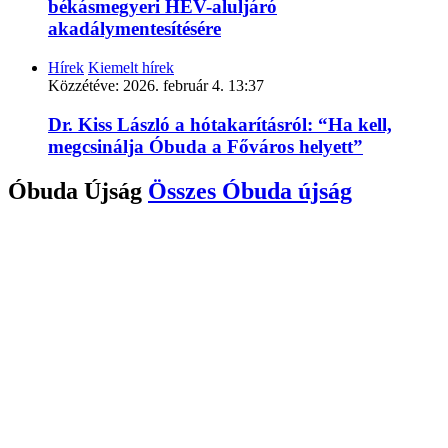
békásmegyeri HÉV-aluljáró
akadálymentesítésére
Hírek
Kiemelt hírek
Közzétéve:
2026. február 4. 13:37
Dr. Kiss László a hótakarításról: “Ha kell,
megcsinálja Óbuda a Főváros helyett”
Óbuda Újság
Összes
Óbuda újság