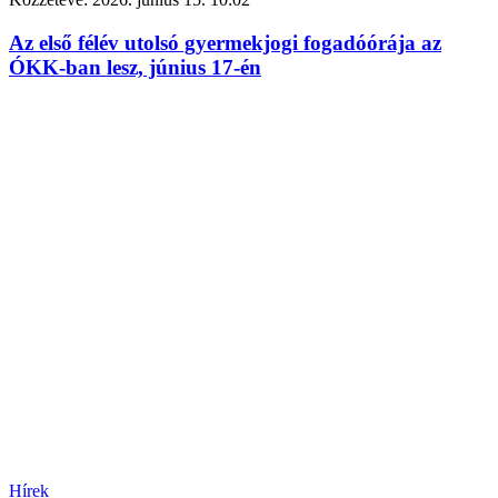
Az első félév utolsó gyermekjogi fogadóórája az
ÓKK-ban lesz, június 17-én
Hírek