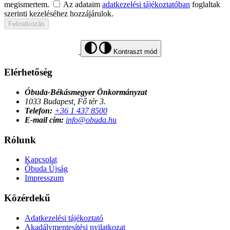
megismertem.
Az adataim
adatkezelési tájékoztatóban
foglaltak
szerinti kezeléséhez hozzájárulok.
Feliratkozás
Kontraszt mód
Elérhetőség
Óbuda-Békásmegyer Önkormányzat
1033 Budapest, Fő tér 3.
Telefon:
+36 1 437 8500
E-mail cím:
info@obuda.hu
Rólunk
Kapcsolat
Óbuda Újság
Impresszum
Közérdekű
Adatkezelési tájékoztató
Akadálymentesítési nyilatkozat