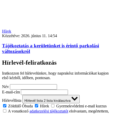
Hírek
Közzétéve:
2026. június 11. 14:54
Tájékoztatás a kerületünket is érintő parkolási
változásokról
Hírlevél-feliratkozás
Iratkozzon fel hírlevelünkre, hogy naprakész információkat kapjon
első kézből, időben, pontosan.
Név
E-mail-cím
Hírlevéllista
Hírlevél lista
2
lista kiválasztva
Zöldülő Óbuda
Hírek
Gyermekvédelmi e-mail kurzus
A vonatkozó
adatkezelési tájékoztatót
elolvastam, megértettem,