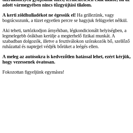
adott vármegyében nincs tűzgyújtási tilalom.
A kerti zöldhulladékot ne égessük el!
Ha grillezünk, vagy
bográcsozunk, a tüzet egyetlen percre se hagyjuk felügyelet nélkül.
Aki teheti, tartózkodjon árnyékban, légkondicionált helyiségben, a
legmelegebb órákban kerülje a megterhelő fizikai munkát. A
szabadban dolgozók, illetve a fesztiválokon szórakozók bő, szellőző
ruházattal és naptejjel védjék bőrüket a leégés ellen.
A meleg az autósokra is kedvezőtlen hatással lehet, ezért kérjük,
hogy vezessenek óvatosan.
Fokozottan figyeljünk egymásra!