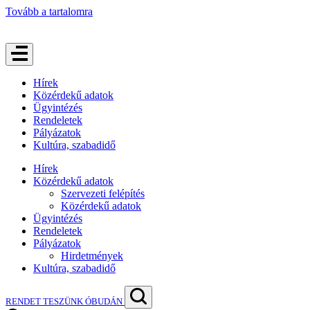
Tovább a tartalomra
Hírek
Közérdekű adatok
Ügyintézés
Rendeletek
Pályázatok
Kultúra, szabadidő
Hírek
Közérdekű adatok
Szervezeti felépítés
Közérdekű adatok
Ügyintézés
Rendeletek
Pályázatok
Hirdetmények
Kultúra, szabadidő
RENDET TESZÜNK ÓBUDÁN