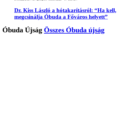
Dr. Kiss László a hótakarításról: “Ha kell,
megcsinálja Óbuda a Főváros helyett”
Óbuda Újság
Összes
Óbuda újság