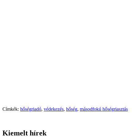
Címkék:
hőségriadó
,
védekezés
,
hőség
,
másodfokú hőségriasztás
Kiemelt hírek