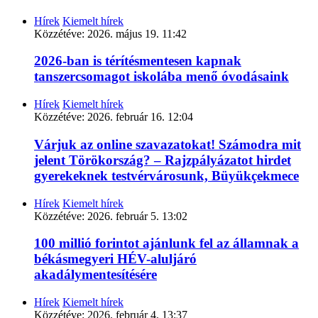
Hírek
Kiemelt hírek
Közzétéve:
2026. május 19. 11:42
2026-ban is térítésmentesen kapnak
tanszercsomagot iskolába menő óvodásaink
Hírek
Kiemelt hírek
Közzétéve:
2026. február 16. 12:04
Várjuk az online szavazatokat! Számodra mit
jelent Törökország? – Rajzpályázatot hirdet
gyerekeknek testvérvárosunk, Büyükçekmece
Hírek
Kiemelt hírek
Közzétéve:
2026. február 5. 13:02
100 millió forintot ajánlunk fel az államnak a
békásmegyeri HÉV-aluljáró
akadálymentesítésére
Hírek
Kiemelt hírek
Közzétéve:
2026. február 4. 13:37