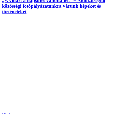
„A vihart a napsütés váltotta fel.” ̶ Áldozatsegítő
közösségi fotópályázatunkra várunk képeket és
történeteket