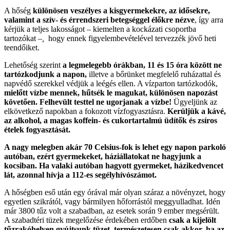
A hőség
különösen veszélyes a kisgyermekekre, az idősekre,
valamint a szív- és érrendszeri betegséggel élőkre nézve
, így arra
kérjük a teljes lakosságot
–
kiemelten a kockázati csoportba
tartozókat
–,
hogy ennek figyelembevételével tervezzék jövő heti
teendőiket.
Lehetőség szerint
a legmelegebb órákban, 11 és 15 óra között ne
tartózkodjunk a napon,
illetve a bőrünket megfelelő ruházattal és
napvédő szerekkel védjük a leégés ellen. A vízparton tartózkodók,
mielőtt vízbe mennek, hűtsék le magukat, különösen napozást
követően.
Felhevült testtel ne ugorjanak a vízbe!
Ügyeljünk az
elkövetkező napokban a fokozott vízfogyasztásra.
Kerüljük a kávé,
az alkohol, a magas koffein- és cukortartalmú üdítők és zsíros
ételek fogyasztását.
A nagy melegben akár 70 Celsius-fok is lehet egy napon parkoló
autóban, ezért gyermekeket, háziállatokat ne hagyjunk a
kocsiban. Ha valaki autóban hagyott gyermeket, házikedvencet
lát, azonnal hívja a 112-es segélyhívószámot.
A hőségben eső után egy órával már olyan száraz a növényzet, hogy
egyetlen szikrától, vagy bármilyen hőforrástól meggyulladhat. Idén
már 3800 tűz volt a szabadban, az esetek során 9 ember megsérült.
A szabadtéri tüzek megelőzése érdekében erdőben
csak a kijelölt
tűzrakóhelyen gyújtsunk tüzet, természetesen csak akkor, ha az