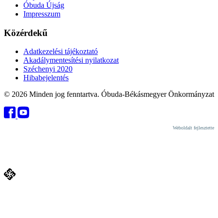
Óbuda Újság
Impresszum
Közérdekű
Adatkezelési tájékoztató
Akadálymentesítési nyilatkozat
Széchenyi 2020
Hibabejelentés
© 2026 Minden jog fenntartva. Óbuda-Békásmegyer Önkormányzat
Weboldalt fejlesztette