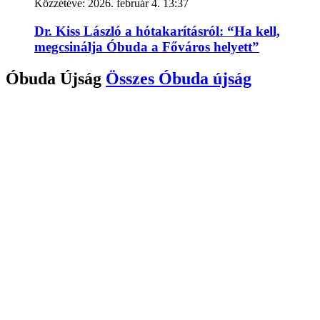
Közzétéve:
2026. február 4. 13:37
Dr. Kiss László a hótakarításról: “Ha kell,
megcsinálja Óbuda a Főváros helyett”
Óbuda Újság
Összes
Óbuda újság