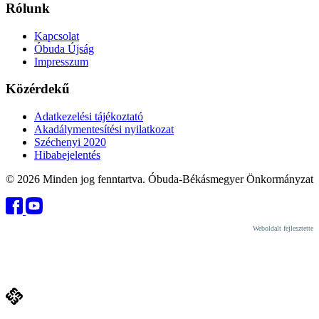
Rólunk
Kapcsolat
Óbuda Újság
Impresszum
Közérdekű
Adatkezelési tájékoztató
Akadálymentesítési nyilatkozat
Széchenyi 2020
Hibabejelentés
© 2026 Minden jog fenntartva. Óbuda-Békásmegyer Önkormányzat
Weboldalt fejlesztette