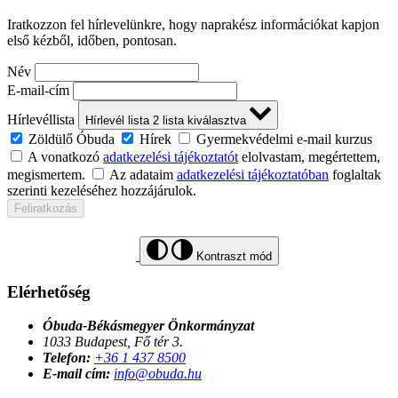
Iratkozzon fel hírlevelünkre, hogy naprakész információkat kapjon
első kézből, időben, pontosan.
Név
E-mail-cím
Hírlevéllista
Hírlevél lista
2
lista kiválasztva
Zöldülő Óbuda
Hírek
Gyermekvédelmi e-mail kurzus
A vonatkozó
adatkezelési tájékoztatót
elolvastam, megértettem,
megismertem.
Az adataim
adatkezelési tájékoztatóban
foglaltak
szerinti kezeléséhez hozzájárulok.
Feliratkozás
Kontraszt mód
Elérhetőség
Óbuda-Békásmegyer Önkormányzat
1033 Budapest, Fő tér 3.
Telefon:
+36 1 437 8500
E-mail cím:
info@obuda.hu