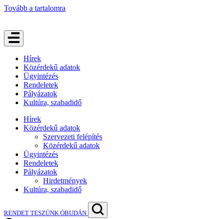
Tovább a tartalomra
Hírek
Közérdekű adatok
Ügyintézés
Rendeletek
Pályázatok
Kultúra, szabadidő
Hírek
Közérdekű adatok
Szervezeti felépítés
Közérdekű adatok
Ügyintézés
Rendeletek
Pályázatok
Hirdetmények
Kultúra, szabadidő
RENDET TESZÜNK ÓBUDÁN