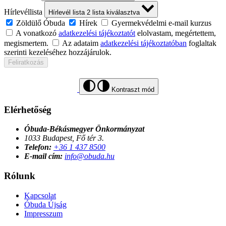
Hírlevéllista
Hírlevél lista
2
lista kiválasztva
Zöldülő Óbuda
Hírek
Gyermekvédelmi e-mail kurzus
A vonatkozó
adatkezelési tájékoztatót
elolvastam, megértettem,
megismertem.
Az adataim
adatkezelési tájékoztatóban
foglaltak
szerinti kezeléséhez hozzájárulok.
Feliratkozás
Kontraszt mód
Elérhetőség
Óbuda-Békásmegyer Önkormányzat
1033 Budapest, Fő tér 3.
Telefon:
+36 1 437 8500
E-mail cím:
info@obuda.hu
Rólunk
Kapcsolat
Óbuda Újság
Impresszum