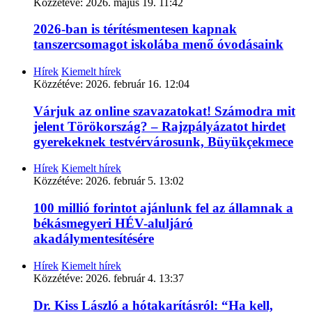
Közzétéve:
2026. május 19. 11:42
2026-ban is térítésmentesen kapnak
tanszercsomagot iskolába menő óvodásaink
Hírek
Kiemelt hírek
Közzétéve:
2026. február 16. 12:04
Várjuk az online szavazatokat! Számodra mit
jelent Törökország? – Rajzpályázatot hirdet
gyerekeknek testvérvárosunk, Büyükçekmece
Hírek
Kiemelt hírek
Közzétéve:
2026. február 5. 13:02
100 millió forintot ajánlunk fel az államnak a
békásmegyeri HÉV-aluljáró
akadálymentesítésére
Hírek
Kiemelt hírek
Közzétéve:
2026. február 4. 13:37
Dr. Kiss László a hótakarításról: “Ha kell,