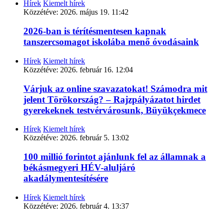
Hírek
Kiemelt hírek
Közzétéve:
2026. május 19. 11:42
2026-ban is térítésmentesen kapnak
tanszercsomagot iskolába menő óvodásaink
Hírek
Kiemelt hírek
Közzétéve:
2026. február 16. 12:04
Várjuk az online szavazatokat! Számodra mit
jelent Törökország? – Rajzpályázatot hirdet
gyerekeknek testvérvárosunk, Büyükçekmece
Hírek
Kiemelt hírek
Közzétéve:
2026. február 5. 13:02
100 millió forintot ajánlunk fel az államnak a
békásmegyeri HÉV-aluljáró
akadálymentesítésére
Hírek
Kiemelt hírek
Közzétéve:
2026. február 4. 13:37