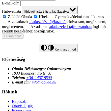
E-mail-cím
Hírlevéllista
Hírlevél lista
2
lista kiválasztva
Zöldülő Óbuda
Hírek
Gyermekvédelmi e-mail kurzus
A vonatkozó
adatkezelési tájékoztatót
elolvastam, megértettem,
megismertem.
Az adataim
adatkezelési tájékoztatóban
foglaltak
szerinti kezeléséhez hozzájárulok.
Feliratkozás
Kontraszt mód
Elérhetőség
Óbuda-Békásmegyer Önkormányzat
1033 Budapest, Fő tér 3.
Telefon:
+36 1 437 8500
E-mail cím:
info@obuda.hu
Rólunk
Kapcsolat
Óbuda Újság
Impresszum