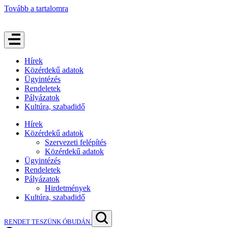
Tovább a tartalomra
Hírek
Közérdekű adatok
Ügyintézés
Rendeletek
Pályázatok
Kultúra, szabadidő
Hírek
Közérdekű adatok
Szervezeti felépítés
Közérdekű adatok
Ügyintézés
Rendeletek
Pályázatok
Hirdetmények
Kultúra, szabadidő
RENDET TESZÜNK ÓBUDÁN