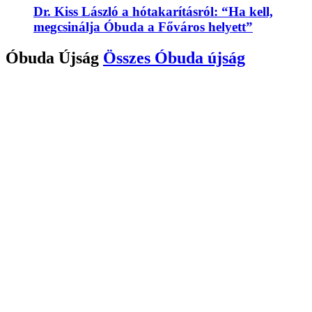
Dr. Kiss László a hótakarításról: “Ha kell,
megcsinálja Óbuda a Főváros helyett”
Óbuda Újság
Összes
Óbuda újság