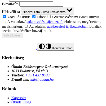
E-mail-cím
Hírlevéllista
Hírlevél lista
2
lista kiválasztva
Zöldülő Óbuda
Hírek
Gyermekvédelmi e-mail kurzus
A vonatkozó
adatkezelési tájékoztatót
elolvastam, megértettem,
megismertem.
Az adataim
adatkezelési tájékoztatóban
foglaltak
szerinti kezeléséhez hozzájárulok.
Feliratkozás
Kontraszt mód
Elérhetőség
Óbuda-Békásmegyer Önkormányzat
1033 Budapest, Fő tér 3.
Telefon:
+36 1 437 8500
E-mail cím:
info@obuda.hu
Rólunk
Kapcsolat
Óbuda Újság