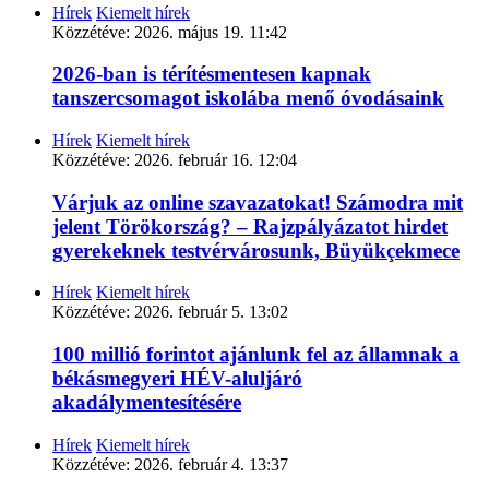
Hírek
Kiemelt hírek
Közzétéve:
2026. május 19. 11:42
2026-ban is térítésmentesen kapnak
tanszercsomagot iskolába menő óvodásaink
Hírek
Kiemelt hírek
Közzétéve:
2026. február 16. 12:04
Várjuk az online szavazatokat! Számodra mit
jelent Törökország? – Rajzpályázatot hirdet
gyerekeknek testvérvárosunk, Büyükçekmece
Hírek
Kiemelt hírek
Közzétéve:
2026. február 5. 13:02
100 millió forintot ajánlunk fel az államnak a
békásmegyeri HÉV-aluljáró
akadálymentesítésére
Hírek
Kiemelt hírek
Közzétéve:
2026. február 4. 13:37