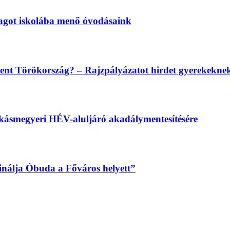
magot iskolába menő óvodásaink
lent Törökország? – Rajzpályázatot hirdet gyerekekn
békásmegyeri HÉV-aluljáró akadálymentesítésére
sinálja Óbuda a Főváros helyett”