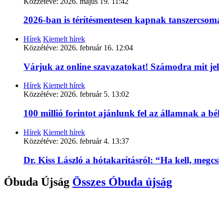
Közzétéve:
2026. május 19. 11:42
2026-ban is térítésmentesen kapnak tanszercso
Hírek
Kiemelt hírek
Közzétéve:
2026. február 16. 12:04
Várjuk az online szavazatokat! Számodra mit je
Hírek
Kiemelt hírek
Közzétéve:
2026. február 5. 13:02
100 millió forintot ajánlunk fel az államnak a 
Hírek
Kiemelt hírek
Közzétéve:
2026. február 4. 13:37
Dr. Kiss László a hótakarításról: “Ha kell, megc
Óbuda Újság
Összes
Óbuda újság