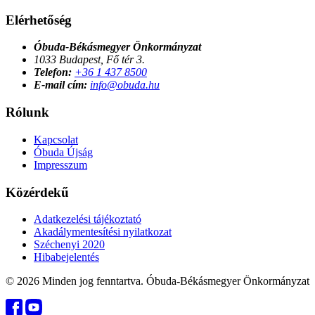
Elérhetőség
Óbuda-Békásmegyer Önkormányzat
1033 Budapest, Fő tér 3.
Telefon:
+36 1 437 8500
E-mail cím:
info@obuda.hu
Rólunk
Kapcsolat
Óbuda Újság
Impresszum
Közérdekű
Adatkezelési tájékoztató
Akadálymentesítési nyilatkozat
Széchenyi 2020
Hibabejelentés
© 2026 Minden jog fenntartva. Óbuda-Békásmegyer Önkormányzat