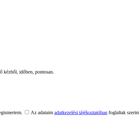
ső kézből, időben, pontosan.
egismertem.
Az adataim
adatkezelési tájékoztatóban
foglaltak szerin