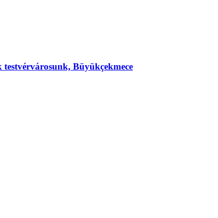
ek testvérvárosunk, Büyükçekmece