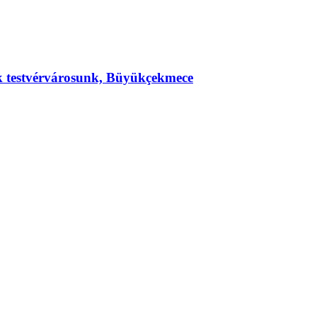
ek testvérvárosunk, Büyükçekmece