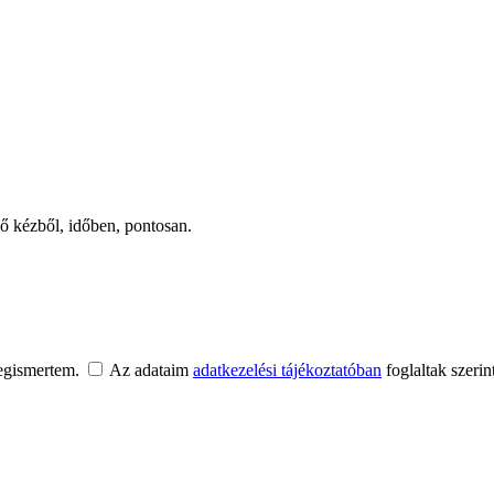
ső kézből, időben, pontosan.
egismertem.
Az adataim
adatkezelési tájékoztatóban
foglaltak szerin