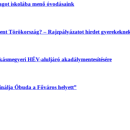
magot iskolába menő óvodásaink
lent Törökország? – Rajzpályázatot hirdet gyerekekn
békásmegyeri HÉV-aluljáró akadálymentesítésére
sinálja Óbuda a Főváros helyett”