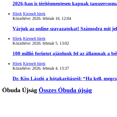
2026-ban is térítésmentesen kapnak tanszercso
Hírek
Kiemelt hírek
Közzétéve:
2026. február 16. 12:04
Várjuk az online szavazatokat! Számodra mit je
Hírek
Kiemelt hírek
Közzétéve:
2026. február 5. 13:02
100 millió forintot ajánlunk fel az államnak a 
Hírek
Kiemelt hírek
Közzétéve:
2026. február 4. 13:37
Dr. Kiss László a hótakarításról: “Ha kell, megc
Óbuda Újság
Összes
Óbuda újság