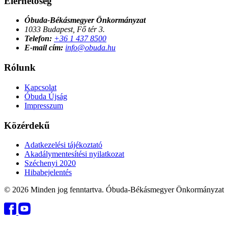
Elérhetőség
Óbuda-Békásmegyer Önkormányzat
1033 Budapest, Fő tér 3.
Telefon:
+36 1 437 8500
E-mail cím:
info@obuda.hu
Rólunk
Kapcsolat
Óbuda Újság
Impresszum
Közérdekű
Adatkezelési tájékoztató
Akadálymentesítési nyilatkozat
Széchenyi 2020
Hibabejelentés
© 2026 Minden jog fenntartva. Óbuda-Békásmegyer Önkormányzat