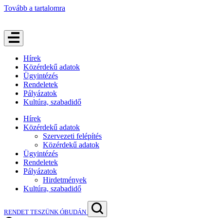
Tovább a tartalomra
Hírek
Közérdekű adatok
Ügyintézés
Rendeletek
Pályázatok
Kultúra, szabadidő
Hírek
Közérdekű adatok
Szervezeti felépítés
Közérdekű adatok
Ügyintézés
Rendeletek
Pályázatok
Hirdetmények
Kultúra, szabadidő
RENDET TESZÜNK ÓBUDÁN