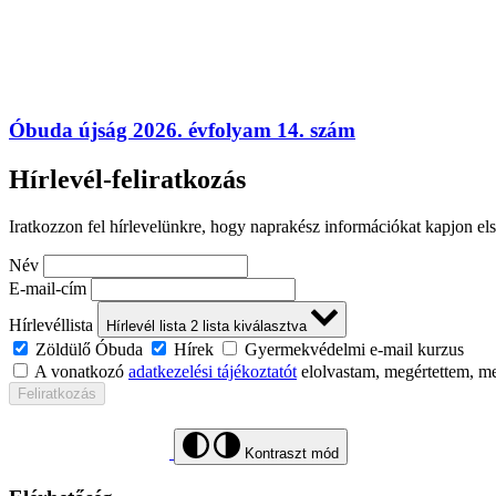
Óbuda újság 2026. évfolyam 14. szám
Hírlevél-feliratkozás
Iratkozzon fel hírlevelünkre, hogy naprakész információkat kapjon el
Név
E-mail-cím
Hírlevéllista
Hírlevél lista
2
lista kiválasztva
Zöldülő Óbuda
Hírek
Gyermekvédelmi e-mail kurzus
A vonatkozó
adatkezelési tájékoztatót
elolvastam, megértettem, m
Feliratkozás
Kontraszt mód