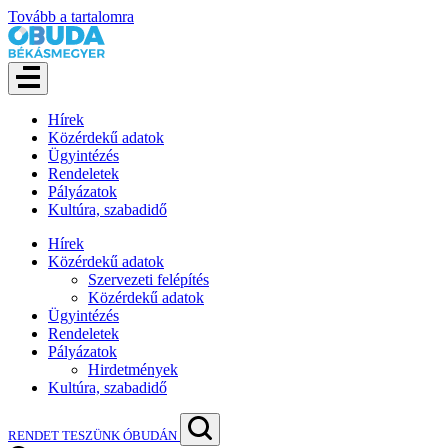
Tovább a tartalomra
Hírek
Közérdekű adatok
Ügyintézés
Rendeletek
Pályázatok
Kultúra, szabadidő
Hírek
Közérdekű adatok
Szervezeti felépítés
Közérdekű adatok
Ügyintézés
Rendeletek
Pályázatok
Hirdetmények
Kultúra, szabadidő
RENDET TESZÜNK ÓBUDÁN