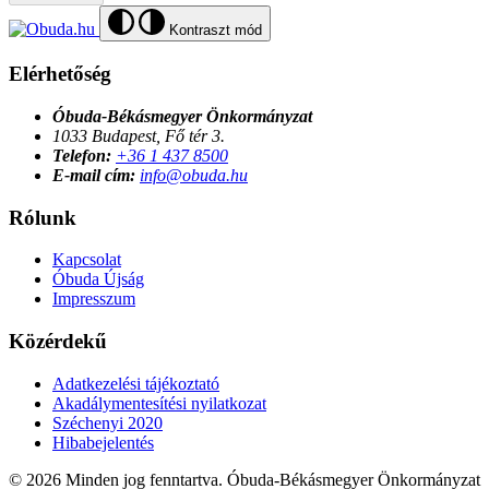
Kontraszt mód
Elérhetőség
Óbuda-Békásmegyer Önkormányzat
1033 Budapest, Fő tér 3.
Telefon:
+36 1 437 8500
E-mail cím:
info@obuda.hu
Rólunk
Kapcsolat
Óbuda Újság
Impresszum
Közérdekű
Adatkezelési tájékoztató
Akadálymentesítési nyilatkozat
Széchenyi 2020
Hibabejelentés
© 2026 Minden jog fenntartva. Óbuda-Békásmegyer Önkormányzat