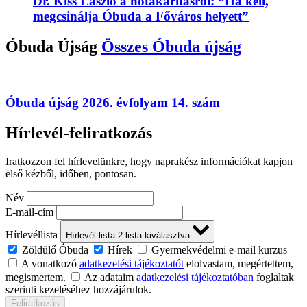
Dr. Kiss László a hótakarításról: “Ha kell,
megcsinálja Óbuda a Főváros helyett”
Óbuda Újság
Összes
Óbuda újság
Óbuda újság 2026. évfolyam 14. szám
Hírlevél-feliratkozás
Iratkozzon fel hírlevelünkre, hogy naprakész információkat kapjon
első kézből, időben, pontosan.
Név
E-mail-cím
Hírlevéllista
Hírlevél lista
2
lista kiválasztva
Zöldülő Óbuda
Hírek
Gyermekvédelmi e-mail kurzus
A vonatkozó
adatkezelési tájékoztatót
elolvastam, megértettem,
megismertem.
Az adataim
adatkezelési tájékoztatóban
foglaltak
szerinti kezeléséhez hozzájárulok.
Feliratkozás