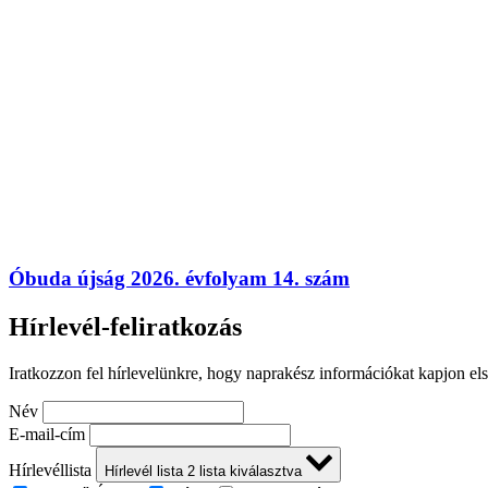
Óbuda újság 2026. évfolyam 14. szám
Hírlevél-feliratkozás
Iratkozzon fel hírlevelünkre, hogy naprakész információkat kapjon el
Név
E-mail-cím
Hírlevéllista
Hírlevél lista
2
lista kiválasztva