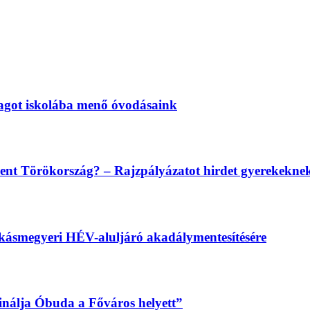
magot iskolába menő óvodásaink
lent Törökország? – Rajzpályázatot hirdet gyerekekn
békásmegyeri HÉV-aluljáró akadálymentesítésére
sinálja Óbuda a Főváros helyett”