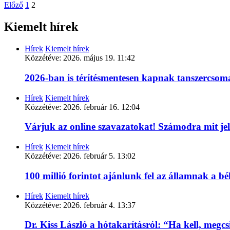
Előző
1
2
Kiemelt hírek
Hírek
Kiemelt hírek
Közzétéve:
2026. május 19. 11:42
2026-ban is térítésmentesen kapnak tanszercso
Hírek
Kiemelt hírek
Közzétéve:
2026. február 16. 12:04
Várjuk az online szavazatokat! Számodra mit je
Hírek
Kiemelt hírek
Közzétéve:
2026. február 5. 13:02
100 millió forintot ajánlunk fel az államnak a 
Hírek
Kiemelt hírek
Közzétéve:
2026. február 4. 13:37
Dr. Kiss László a hótakarításról: “Ha kell, megc