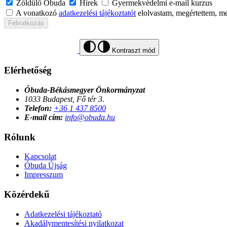
Zöldülő Óbuda
Hírek
Gyermekvédelmi e-mail kurzus
A vonatkozó
adatkezelési tájékoztatót
elolvastam, megértettem, m
Feliratkozás
Kontraszt mód
Elérhetőség
Óbuda-Békásmegyer Önkormányzat
1033 Budapest, Fő tér 3.
Telefon:
+36 1 437 8500
E-mail cím:
info@obuda.hu
Rólunk
Kapcsolat
Óbuda Újság
Impresszum
Közérdekű
Adatkezelési tájékoztató
Akadálymentesítési nyilatkozat