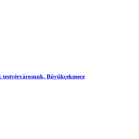
ek testvérvárosunk, Büyükçekmece