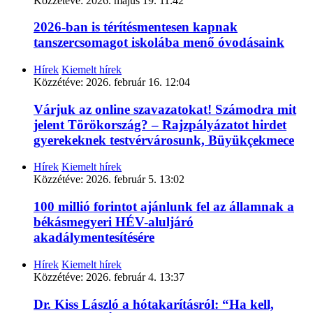
Közzétéve:
2026. május 19. 11:42
2026-ban is térítésmentesen kapnak
tanszercsomagot iskolába menő óvodásaink
Hírek
Kiemelt hírek
Közzétéve:
2026. február 16. 12:04
Várjuk az online szavazatokat! Számodra mit
jelent Törökország? – Rajzpályázatot hirdet
gyerekeknek testvérvárosunk, Büyükçekmece
Hírek
Kiemelt hírek
Közzétéve:
2026. február 5. 13:02
100 millió forintot ajánlunk fel az államnak a
békásmegyeri HÉV-aluljáró
akadálymentesítésére
Hírek
Kiemelt hírek
Közzétéve:
2026. február 4. 13:37
Dr. Kiss László a hótakarításról: “Ha kell,