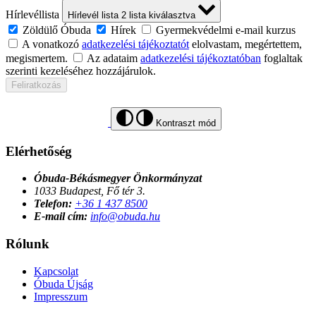
Hírlevéllista
Hírlevél lista
2
lista kiválasztva
Zöldülő Óbuda
Hírek
Gyermekvédelmi e-mail kurzus
A vonatkozó
adatkezelési tájékoztatót
elolvastam, megértettem,
megismertem.
Az adataim
adatkezelési tájékoztatóban
foglaltak
szerinti kezeléséhez hozzájárulok.
Feliratkozás
Kontraszt mód
Elérhetőség
Óbuda-Békásmegyer Önkormányzat
1033 Budapest, Fő tér 3.
Telefon:
+36 1 437 8500
E-mail cím:
info@obuda.hu
Rólunk
Kapcsolat
Óbuda Újság
Impresszum