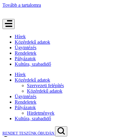
Tovább a tartalomra
Hírek
Közérdekű adatok
Ügyintézés
Rendeletek
Pályázatok
Kultúra, szabadidő
Hírek
Közérdekű adatok
Szervezeti felépítés
Közérdekű adatok
Ügyintézés
Rendeletek
Pályázatok
Hirdetmények
Kultúra, szabadidő
RENDET TESZÜNK ÓBUDÁN