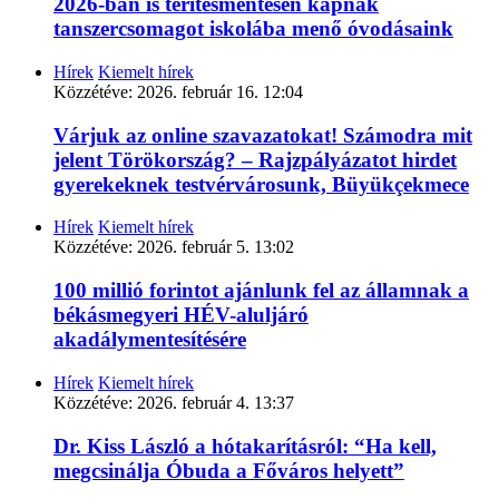
2026-ban is térítésmentesen kapnak
tanszercsomagot iskolába menő óvodásaink
Hírek
Kiemelt hírek
Közzétéve:
2026. február 16. 12:04
Várjuk az online szavazatokat! Számodra mit
jelent Törökország? – Rajzpályázatot hirdet
gyerekeknek testvérvárosunk, Büyükçekmece
Hírek
Kiemelt hírek
Közzétéve:
2026. február 5. 13:02
100 millió forintot ajánlunk fel az államnak a
békásmegyeri HÉV-aluljáró
akadálymentesítésére
Hírek
Kiemelt hírek
Közzétéve:
2026. február 4. 13:37
Dr. Kiss László a hótakarításról: “Ha kell,
megcsinálja Óbuda a Főváros helyett”