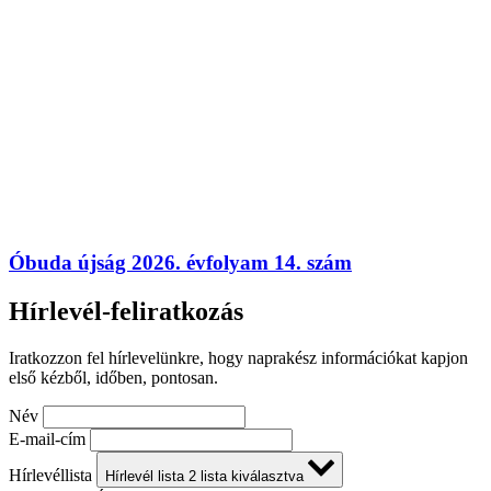
Óbuda újság 2026. évfolyam 14. szám
Hírlevél-feliratkozás
Iratkozzon fel hírlevelünkre, hogy naprakész információkat kapjon
első kézből, időben, pontosan.
Név
E-mail-cím
Hírlevéllista
Hírlevél lista
2
lista kiválasztva