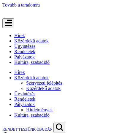
Tovább a tartalomra
Hírek
Közérdekű adatok
Ügyintézés
Rendeletek
Pályázatok
Kultúra, szabadidő
Hírek
Közérdekű adatok
Szervezeti felépítés
Közérdekű adatok
Ügyintézés
Rendeletek
Pályázatok
Hirdetmények
Kultúra, szabadidő
RENDET TESZÜNK ÓBUDÁN