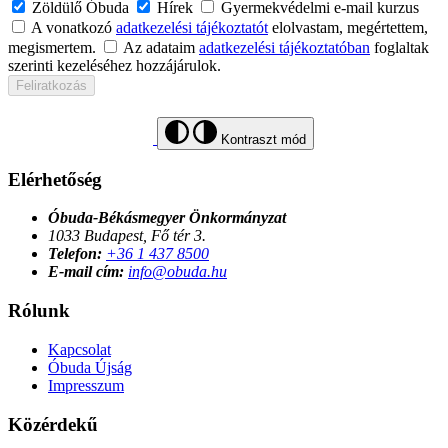
Zöldülő Óbuda
Hírek
Gyermekvédelmi e-mail kurzus
A vonatkozó
adatkezelési tájékoztatót
elolvastam, megértettem,
megismertem.
Az adataim
adatkezelési tájékoztatóban
foglaltak
szerinti kezeléséhez hozzájárulok.
Feliratkozás
Kontraszt mód
Elérhetőség
Óbuda-Békásmegyer Önkormányzat
1033 Budapest, Fő tér 3.
Telefon:
+36 1 437 8500
E-mail cím:
info@obuda.hu
Rólunk
Kapcsolat
Óbuda Újság
Impresszum
Közérdekű