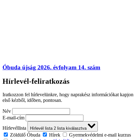
Óbuda újság 2026. évfolyam 14. szám
Hírlevél-feliratkozás
Iratkozzon fel hírlevelünkre, hogy naprakész információkat kapjon
első kézből, időben, pontosan.
Név
E-mail-cím
Hírlevéllista
Hírlevél lista
2
lista kiválasztva
Zöldülő Óbuda
Hírek
Gyermekvédelmi e-mail kurzus