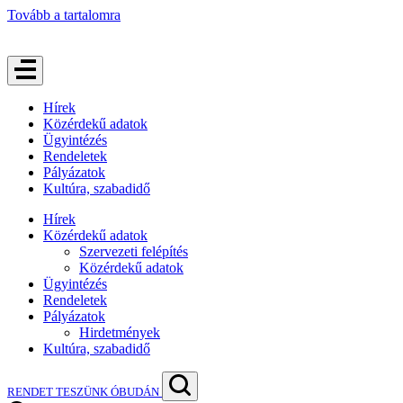
Tovább a tartalomra
Hírek
Közérdekű adatok
Ügyintézés
Rendeletek
Pályázatok
Kultúra, szabadidő
Hírek
Közérdekű adatok
Szervezeti felépítés
Közérdekű adatok
Ügyintézés
Rendeletek
Pályázatok
Hirdetmények
Kultúra, szabadidő
RENDET TESZÜNK ÓBUDÁN