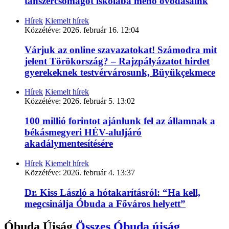
tanszercsomagot iskolába menő óvodásaink
Hírek
Kiemelt hírek
Közzétéve:
2026. február 16. 12:04
Várjuk az online szavazatokat! Számodra mit
jelent Törökország? – Rajzpályázatot hirdet
gyerekeknek testvérvárosunk, Büyükçekmece
Hírek
Kiemelt hírek
Közzétéve:
2026. február 5. 13:02
100 millió forintot ajánlunk fel az államnak a
békásmegyeri HÉV-aluljáró
akadálymentesítésére
Hírek
Kiemelt hírek
Közzétéve:
2026. február 4. 13:37
Dr. Kiss László a hótakarításról: “Ha kell,
megcsinálja Óbuda a Főváros helyett”
Óbuda Újság
Összes
Óbuda újság