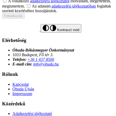
A vonatkozó
adatkezelési tájékoztatót
elolvastam, megértettem,
megismertem.
Az adataim
adatkezelési tájékoztatóban
foglaltak
szerinti kezeléséhez hozzájárulok.
Feliratkozás
Kontraszt mód
Elérhetőség
Óbuda-Békásmegyer Önkormányzat
1033 Budapest, Fő tér 3.
Telefon:
+36 1 437 8500
E-mail cím:
info@obuda.hu
Rólunk
Kapcsolat
Óbuda Újság
Impresszum
Közérdekű
Adatkezelési tájékoztató