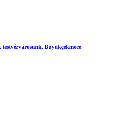
ek testvérvárosunk, Büyükçekmece