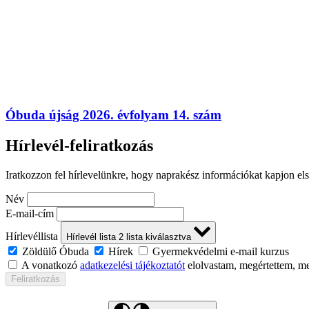
Óbuda újság 2026. évfolyam 14. szám
Hírlevél-feliratkozás
Iratkozzon fel hírlevelünkre, hogy naprakész információkat kapjon el
Név
E-mail-cím
Hírlevéllista
Hírlevél lista
2
lista kiválasztva
Zöldülő Óbuda
Hírek
Gyermekvédelmi e-mail kurzus
A vonatkozó
adatkezelési tájékoztatót
elolvastam, megértettem, m
Feliratkozás