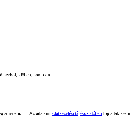
ső kézből, időben, pontosan.
egismertem.
Az adataim
adatkezelési tájékoztatóban
foglaltak szerin