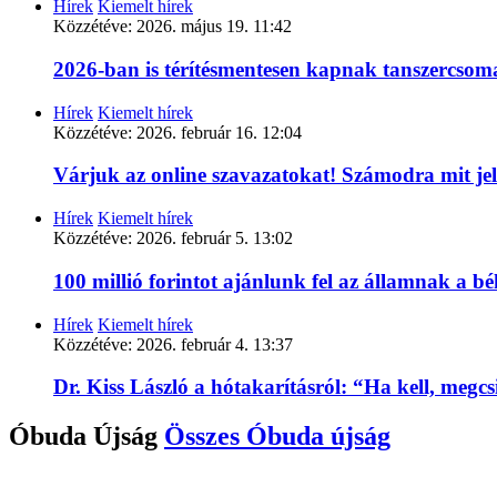
Hírek
Kiemelt hírek
Közzétéve:
2026. május 19. 11:42
2026-ban is térítésmentesen kapnak tanszercso
Hírek
Kiemelt hírek
Közzétéve:
2026. február 16. 12:04
Várjuk az online szavazatokat! Számodra mit je
Hírek
Kiemelt hírek
Közzétéve:
2026. február 5. 13:02
100 millió forintot ajánlunk fel az államnak a 
Hírek
Kiemelt hírek
Közzétéve:
2026. február 4. 13:37
Dr. Kiss László a hótakarításról: “Ha kell, megc
Óbuda Újság
Összes
Óbuda újság