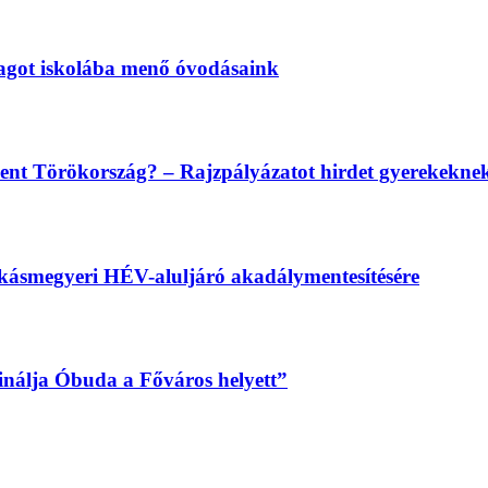
magot iskolába menő óvodásaink
lent Törökország? – Rajzpályázatot hirdet gyerekekn
békásmegyeri HÉV-aluljáró akadálymentesítésére
sinálja Óbuda a Főváros helyett”