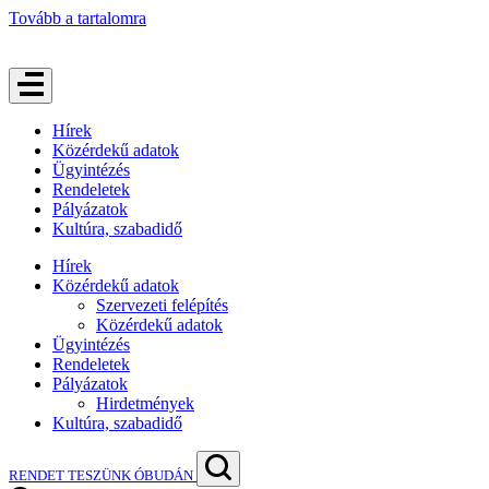
Tovább a tartalomra
Hírek
Közérdekű adatok
Ügyintézés
Rendeletek
Pályázatok
Kultúra, szabadidő
Hírek
Közérdekű adatok
Szervezeti felépítés
Közérdekű adatok
Ügyintézés
Rendeletek
Pályázatok
Hirdetmények
Kultúra, szabadidő
RENDET TESZÜNK ÓBUDÁN