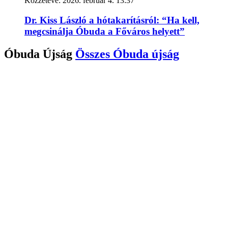
Közzétéve:
2026. február 4. 13:37
Dr. Kiss László a hótakarításról: “Ha kell,
megcsinálja Óbuda a Főváros helyett”
Óbuda Újság
Összes
Óbuda újság