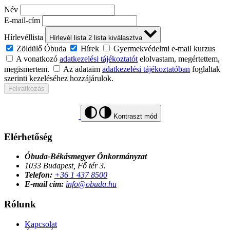
Név
E-mail-cím
Hírlevéllista
Hírlevél lista
2
lista kiválasztva
Zöldülő Óbuda
Hírek
Gyermekvédelmi e-mail kurzus
A vonatkozó
adatkezelési tájékoztatót
elolvastam, megértettem,
megismertem.
Az adataim
adatkezelési tájékoztatóban
foglaltak
szerinti kezeléséhez hozzájárulok.
Feliratkozás
Kontraszt mód
Elérhetőség
Óbuda-Békásmegyer Önkormányzat
1033 Budapest, Fő tér 3.
Telefon:
+36 1 437 8500
E-mail cím:
info@obuda.hu
Rólunk
Kapcsolat