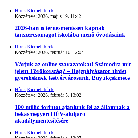
Hírek
Kiemelt hírek
Közzétéve:
2026. május 19. 11:42
2026-ban is térítésmentesen kapnak
tanszercsomagot iskolába menő óvodásaink
Hírek
Kiemelt hírek
Közzétéve:
2026. február 16. 12:04
Várjuk az online szavazatokat! Számodra mit
jelent Törökország? – Rajzpályázatot hirdet
gyerekeknek testvérvárosunk, Büyükçekmece
Hírek
Kiemelt hírek
Közzétéve:
2026. február 5. 13:02
100 millió forintot ajánlunk fel az államnak a
békásmegyeri HÉV-aluljáró
akadálymentesítésére
Hírek
Kiemelt hírek