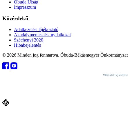
Óbuda Újság
Impresszum
Közérdekű
Adatkezelési tájékoztató
Akadálymentesítési nyilatkozat
Széchenyi 2020
Hibabejelentés
© 2026 Minden jog fenntartva. Óbuda-Békásmegyer Önkormányzat
Weboldalt fejlesztette