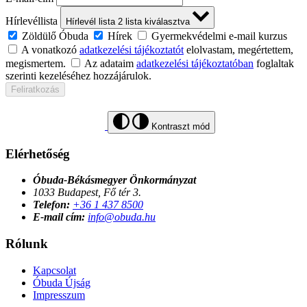
Hírlevéllista
Hírlevél lista
2
lista kiválasztva
Zöldülő Óbuda
Hírek
Gyermekvédelmi e-mail kurzus
A vonatkozó
adatkezelési tájékoztatót
elolvastam, megértettem,
megismertem.
Az adataim
adatkezelési tájékoztatóban
foglaltak
szerinti kezeléséhez hozzájárulok.
Feliratkozás
Kontraszt mód
Elérhetőség
Óbuda-Békásmegyer Önkormányzat
1033 Budapest, Fő tér 3.
Telefon:
+36 1 437 8500
E-mail cím:
info@obuda.hu
Rólunk
Kapcsolat
Óbuda Újság
Impresszum