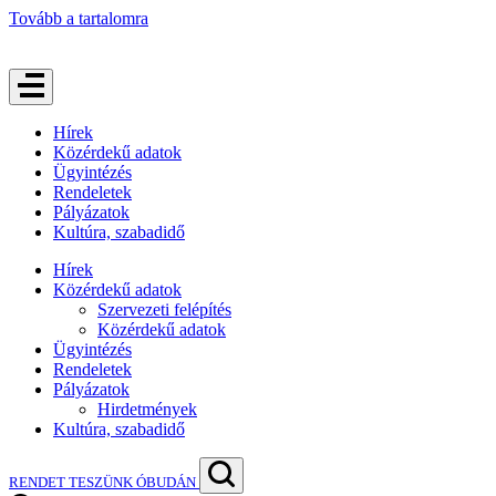
Tovább a tartalomra
Hírek
Közérdekű adatok
Ügyintézés
Rendeletek
Pályázatok
Kultúra, szabadidő
Hírek
Közérdekű adatok
Szervezeti felépítés
Közérdekű adatok
Ügyintézés
Rendeletek
Pályázatok
Hirdetmények
Kultúra, szabadidő
RENDET TESZÜNK ÓBUDÁN