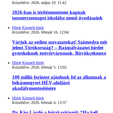
Közzétéve:
2026. május 19. 11:42
2026-ban is térítésmentesen kapnak
tanszercsomagot iskolába menő óvodásaink
Hírek
Kiemelt hírek
Közzétéve:
2026. február 16. 12:04
Várjuk az online szavazatokat! Számodra mit
jelent Törökország? – Rajzpályázatot hirdet
gyerekeknek testvérvárosunk, Büyükçekmece
Hírek
Kiemelt hírek
Közzétéve:
2026. február 5. 13:02
100 millió forintot ajánlunk fel az államnak a
békásmegyeri HÉV-aluljáró
akadálymentesítésére
Hírek
Kiemelt hírek
Közzétéve:
2026. február 4. 13:37
Dr. Kiss László a hótakarításról: “Ha kell,