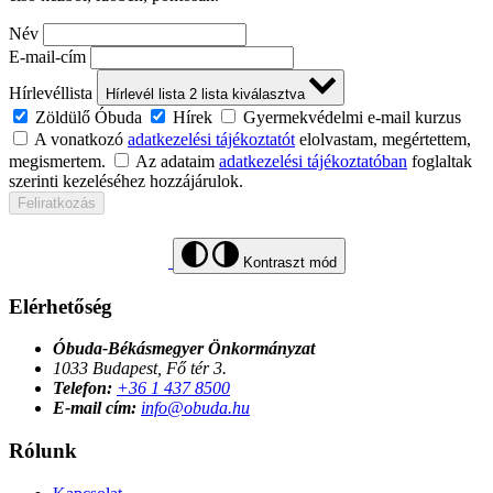
Név
E-mail-cím
Hírlevéllista
Hírlevél lista
2
lista kiválasztva
Zöldülő Óbuda
Hírek
Gyermekvédelmi e-mail kurzus
A vonatkozó
adatkezelési tájékoztatót
elolvastam, megértettem,
megismertem.
Az adataim
adatkezelési tájékoztatóban
foglaltak
szerinti kezeléséhez hozzájárulok.
Feliratkozás
Kontraszt mód
Elérhetőség
Óbuda-Békásmegyer Önkormányzat
1033 Budapest, Fő tér 3.
Telefon:
+36 1 437 8500
E-mail cím:
info@obuda.hu
Rólunk