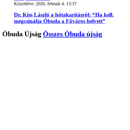
Közzétéve:
2026. február 4. 13:37
Dr. Kiss László a hótakarításról: “Ha kell,
megcsinálja Óbuda a Főváros helyett”
Óbuda Újság
Összes
Óbuda újság