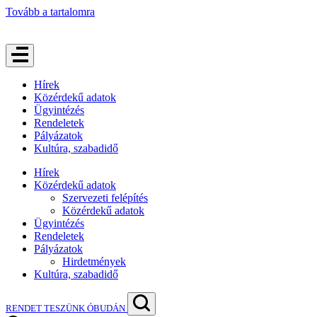
Tovább a tartalomra
Hírek
Közérdekű adatok
Ügyintézés
Rendeletek
Pályázatok
Kultúra, szabadidő
Hírek
Közérdekű adatok
Szervezeti felépítés
Közérdekű adatok
Ügyintézés
Rendeletek
Pályázatok
Hirdetmények
Kultúra, szabadidő
RENDET TESZÜNK ÓBUDÁN