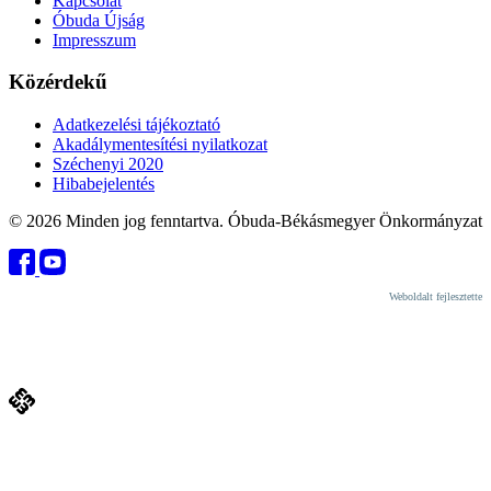
Kapcsolat
Óbuda Újság
Impresszum
Közérdekű
Adatkezelési tájékoztató
Akadálymentesítési nyilatkozat
Széchenyi 2020
Hibabejelentés
© 2026 Minden jog fenntartva. Óbuda-Békásmegyer Önkormányzat
Weboldalt fejlesztette