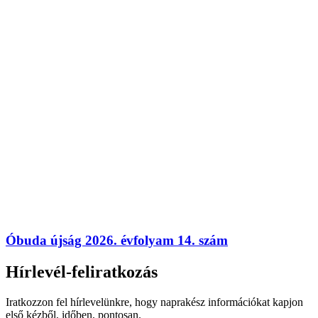
Óbuda újság 2026. évfolyam 14. szám
Hírlevél-feliratkozás
Iratkozzon fel hírlevelünkre, hogy naprakész információkat kapjon
első kézből, időben, pontosan.