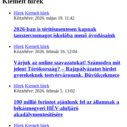
Kiemelt hírek
Hírek
Kiemelt hírek
Közzétéve:
2026. május 19. 11:42
2026-ban is térítésmentesen kapnak
tanszercsomagot iskolába menő óvodásaink
Hírek
Kiemelt hírek
Közzétéve:
2026. február 16. 12:04
Várjuk az online szavazatokat! Számodra mit
jelent Törökország? – Rajzpályázatot hirdet
gyerekeknek testvérvárosunk, Büyükçekmece
Hírek
Kiemelt hírek
Közzétéve:
2026. február 5. 13:02
100 millió forintot ajánlunk fel az államnak a
békásmegyeri HÉV-aluljáró
akadálymentesítésére
Hírek
Kiemelt hírek