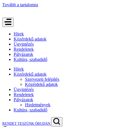
Tovább a tartalomra
Hírek
Közérdekű adatok
Ügyintézés
Rendeletek
Pályázatok
Kultúra, szabadidő
Hírek
Közérdekű adatok
Szervezeti felépítés
Közérdekű adatok
Ügyintézés
Rendeletek
Pályázatok
Hirdetmények
Kultúra, szabadidő
RENDET TESZÜNK ÓBUDÁN