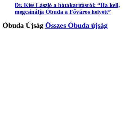
Dr. Kiss László a hótakarításról: “Ha kell,
megcsinálja Óbuda a Főváros helyett”
Óbuda Újság
Összes
Óbuda újság