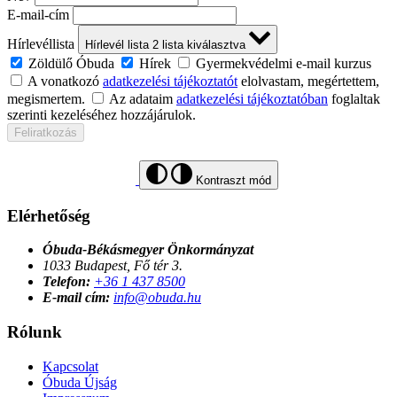
E-mail-cím
Hírlevéllista
Hírlevél lista
2
lista kiválasztva
Zöldülő Óbuda
Hírek
Gyermekvédelmi e-mail kurzus
A vonatkozó
adatkezelési tájékoztatót
elolvastam, megértettem,
megismertem.
Az adataim
adatkezelési tájékoztatóban
foglaltak
szerinti kezeléséhez hozzájárulok.
Feliratkozás
Kontraszt mód
Elérhetőség
Óbuda-Békásmegyer Önkormányzat
1033 Budapest, Fő tér 3.
Telefon:
+36 1 437 8500
E-mail cím:
info@obuda.hu
Rólunk
Kapcsolat
Óbuda Újság