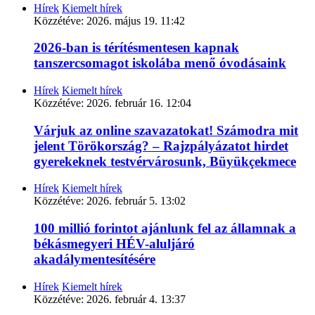
Hírek
Kiemelt hírek
Közzétéve:
2026. május 19. 11:42
2026-ban is térítésmentesen kapnak
tanszercsomagot iskolába menő óvodásaink
Hírek
Kiemelt hírek
Közzétéve:
2026. február 16. 12:04
Várjuk az online szavazatokat! Számodra mit
jelent Törökország? – Rajzpályázatot hirdet
gyerekeknek testvérvárosunk, Büyükçekmece
Hírek
Kiemelt hírek
Közzétéve:
2026. február 5. 13:02
100 millió forintot ajánlunk fel az államnak a
békásmegyeri HÉV-aluljáró
akadálymentesítésére
Hírek
Kiemelt hírek
Közzétéve:
2026. február 4. 13:37