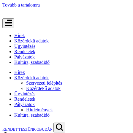
Tovább a tartalomra
Hírek
Közérdekű adatok
Ügyintézés
Rendeletek
Pályázatok
Kultúra, szabadidő
Hírek
Közérdekű adatok
Szervezeti felépítés
Közérdekű adatok
Ügyintézés
Rendeletek
Pályázatok
Hirdetmények
Kultúra, szabadidő
RENDET TESZÜNK ÓBUDÁN