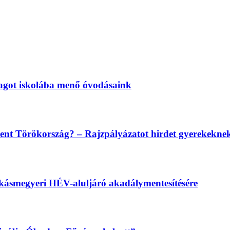
magot iskolába menő óvodásaink
lent Törökország? – Rajzpályázatot hirdet gyerekekn
békásmegyeri HÉV-aluljáró akadálymentesítésére