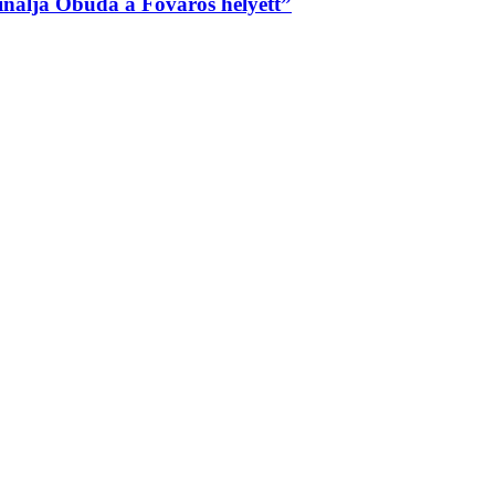
sinálja Óbuda a Főváros helyett”