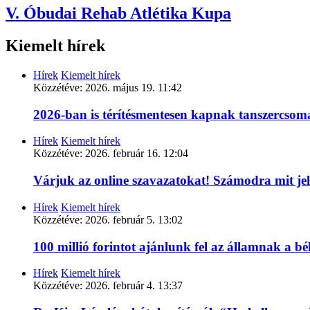
V. Óbudai Rehab Atlétika Kupa
Kiemelt hírek
Hírek
Kiemelt hírek
Közzétéve:
2026. május 19. 11:42
2026-ban is térítésmentesen kapnak tanszercso
Hírek
Kiemelt hírek
Közzétéve:
2026. február 16. 12:04
Várjuk az online szavazatokat! Számodra mit je
Hírek
Kiemelt hírek
Közzétéve:
2026. február 5. 13:02
100 millió forintot ajánlunk fel az államnak a 
Hírek
Kiemelt hírek
Közzétéve:
2026. február 4. 13:37