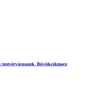
ek testvérvárosunk, Büyükçekmece