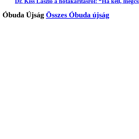
Dr. Kiss László a hótakarításról: “Ha kell, megc
Óbuda Újság
Összes
Óbuda újság