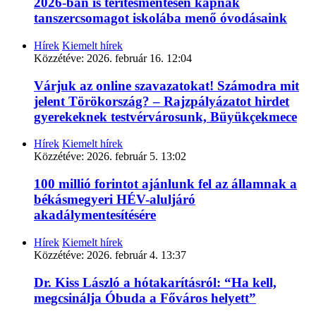
2026-ban is térítésmentesen kapnak
tanszercsomagot iskolába menő óvodásaink
Hírek
Kiemelt hírek
Közzétéve:
2026. február 16. 12:04
Várjuk az online szavazatokat! Számodra mit
jelent Törökország? – Rajzpályázatot hirdet
gyerekeknek testvérvárosunk, Büyükçekmece
Hírek
Kiemelt hírek
Közzétéve:
2026. február 5. 13:02
100 millió forintot ajánlunk fel az államnak a
békásmegyeri HÉV-aluljáró
akadálymentesítésére
Hírek
Kiemelt hírek
Közzétéve:
2026. február 4. 13:37
Dr. Kiss László a hótakarításról: “Ha kell,
megcsinálja Óbuda a Főváros helyett”