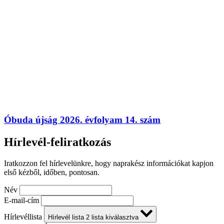
Óbuda újság 2026. évfolyam 14. szám
Hírlevél-feliratkozás
Iratkozzon fel hírlevelünkre, hogy naprakész információkat kapjon
első kézből, időben, pontosan.
Név
E-mail-cím
Hírlevéllista
Hírlevél lista
2
lista kiválasztva