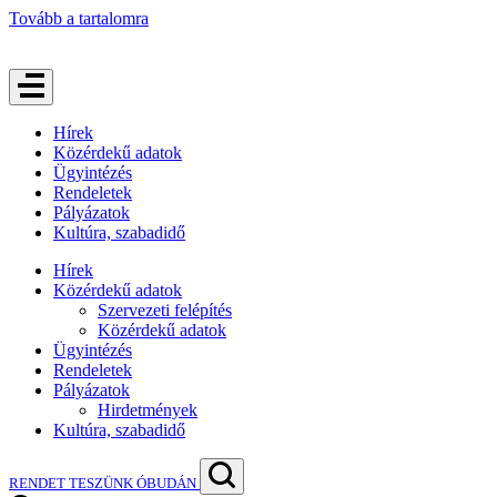
Tovább a tartalomra
Hírek
Közérdekű adatok
Ügyintézés
Rendeletek
Pályázatok
Kultúra, szabadidő
Hírek
Közérdekű adatok
Szervezeti felépítés
Közérdekű adatok
Ügyintézés
Rendeletek
Pályázatok
Hirdetmények
Kultúra, szabadidő
RENDET TESZÜNK ÓBUDÁN