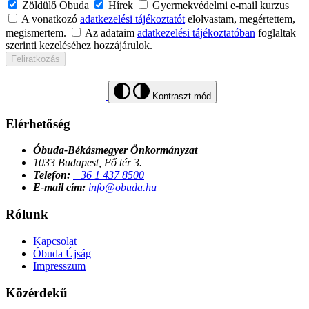
Zöldülő Óbuda
Hírek
Gyermekvédelmi e-mail kurzus
A vonatkozó
adatkezelési tájékoztatót
elolvastam, megértettem,
megismertem.
Az adataim
adatkezelési tájékoztatóban
foglaltak
szerinti kezeléséhez hozzájárulok.
Feliratkozás
Kontraszt mód
Elérhetőség
Óbuda-Békásmegyer Önkormányzat
1033 Budapest, Fő tér 3.
Telefon:
+36 1 437 8500
E-mail cím:
info@obuda.hu
Rólunk
Kapcsolat
Óbuda Újság
Impresszum
Közérdekű