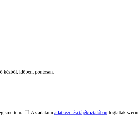
ső kézből, időben, pontosan.
egismertem.
Az adataim
adatkezelési tájékoztatóban
foglaltak szerin