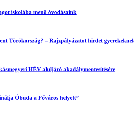
magot iskolába menő óvodásaink
lent Törökország? – Rajzpályázatot hirdet gyerekekn
békásmegyeri HÉV-aluljáró akadálymentesítésére
sinálja Óbuda a Főváros helyett”