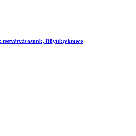
ek testvérvárosunk, Büyükçekmece