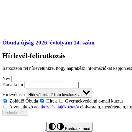
Óbuda újság 2026. évfolyam 14. szám
Hírlevél-feliratkozás
Iratkozzon fel hírlevelünkre, hogy naprakész információkat kapjon el
Név
E-mail-cím
Hírlevéllista
Hírlevél lista
2
lista kiválasztva
Zöldülő Óbuda
Hírek
Gyermekvédelmi e-mail kurzus
A vonatkozó
adatkezelési tájékoztatót
elolvastam, megértettem, m
Feliratkozás
Kontraszt mód