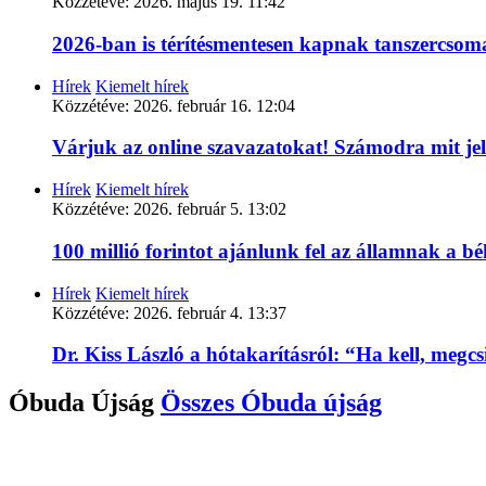
Közzétéve:
2026. május 19. 11:42
2026-ban is térítésmentesen kapnak tanszercso
Hírek
Kiemelt hírek
Közzétéve:
2026. február 16. 12:04
Várjuk az online szavazatokat! Számodra mit je
Hírek
Kiemelt hírek
Közzétéve:
2026. február 5. 13:02
100 millió forintot ajánlunk fel az államnak a 
Hírek
Kiemelt hírek
Közzétéve:
2026. február 4. 13:37
Dr. Kiss László a hótakarításról: “Ha kell, megc
Óbuda Újság
Összes
Óbuda újság