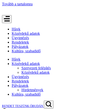
Tovább a tartalomra
Hírek
Közérdekű adatok
Ügyintézés
Rendeletek
Pályázatok
Kultúra, szabadidő
Hírek
Közérdekű adatok
Szervezeti felépítés
Közérdekű adatok
Ügyintézés
Rendeletek
Pályázatok
Hirdetmények
Kultúra, szabadidő
RENDET TESZÜNK ÓBUDÁN