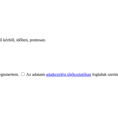
ső kézből, időben, pontosan.
egismertem.
Az adataim
adatkezelési tájékoztatóban
foglaltak szerin