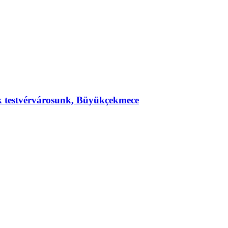
ek testvérvárosunk, Büyükçekmece