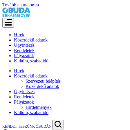
Tovább a tartalomra
Hírek
Közérdekű adatok
Ügyintézés
Rendeletek
Pályázatok
Kultúra, szabadidő
Hírek
Közérdekű adatok
Szervezeti felépítés
Közérdekű adatok
Ügyintézés
Rendeletek
Pályázatok
Hirdetmények
Kultúra, szabadidő
RENDET TESZÜNK ÓBUDÁN