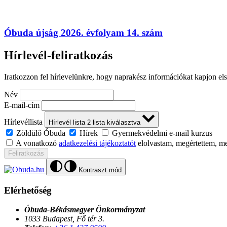
Óbuda újság 2026. évfolyam 14. szám
Hírlevél-feliratkozás
Iratkozzon fel hírlevelünkre, hogy naprakész információkat kapjon el
Név
E-mail-cím
Hírlevéllista
Hírlevél lista
2
lista kiválasztva
Zöldülő Óbuda
Hírek
Gyermekvédelmi e-mail kurzus
A vonatkozó
adatkezelési tájékoztatót
elolvastam, megértettem, m
Feliratkozás
Kontraszt mód
Elérhetőség
Óbuda-Békásmegyer Önkormányzat
1033 Budapest, Fő tér 3.