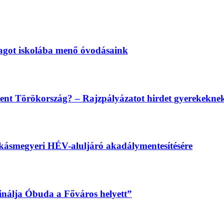
magot iskolába menő óvodásaink
lent Törökország? – Rajzpályázatot hirdet gyerekekn
békásmegyeri HÉV-aluljáró akadálymentesítésére
sinálja Óbuda a Főváros helyett”