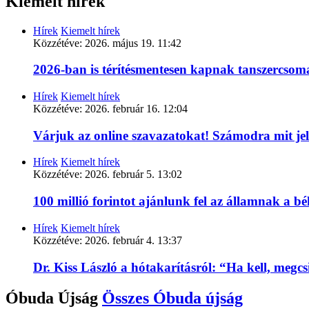
Kiemelt hírek
Hírek
Kiemelt hírek
Közzétéve:
2026. május 19. 11:42
2026-ban is térítésmentesen kapnak tanszercso
Hírek
Kiemelt hírek
Közzétéve:
2026. február 16. 12:04
Várjuk az online szavazatokat! Számodra mit je
Hírek
Kiemelt hírek
Közzétéve:
2026. február 5. 13:02
100 millió forintot ajánlunk fel az államnak a 
Hírek
Kiemelt hírek
Közzétéve:
2026. február 4. 13:37
Dr. Kiss László a hótakarításról: “Ha kell, megc
Óbuda Újság
Összes
Óbuda újság