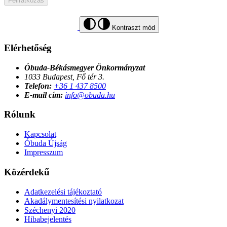
Feliratkozás
Kontraszt mód
Elérhetőség
Óbuda-Békásmegyer Önkormányzat
1033 Budapest, Fő tér 3.
Telefon:
+36 1 437 8500
E-mail cím:
info@obuda.hu
Rólunk
Kapcsolat
Óbuda Újság
Impresszum
Közérdekű
Adatkezelési tájékoztató
Akadálymentesítési nyilatkozat
Széchenyi 2020
Hibabejelentés