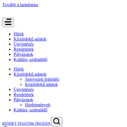
Tovább a tartalomra
Hírek
Közérdekű adatok
Ügyintézés
Rendeletek
Pályázatok
Kultúra, szabadidő
Hírek
Közérdekű adatok
Szervezeti felépítés
Közérdekű adatok
Ügyintézés
Rendeletek
Pályázatok
Hirdetmények
Kultúra, szabadidő
RENDET TESZÜNK ÓBUDÁN