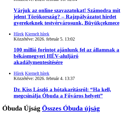
Várjuk az online szavazatokat! Számodra mit
jelent Törökország? – Rajzpályázatot hirdet
gyerekeknek testvérvárosunk, Büyükçekmece
Hírek
Kiemelt hírek
Közzétéve:
2026. február 5. 13:02
100 millió forintot ajánlunk fel az államnak a
békásmegyeri HÉV-aluljáró
akadálymentesítésére
Hírek
Kiemelt hírek
Közzétéve:
2026. február 4. 13:37
Dr. Kiss László a hótakarításról: “Ha kell,
megcsinálja Óbuda a Főváros helyett”
Óbuda Újság
Összes
Óbuda újság