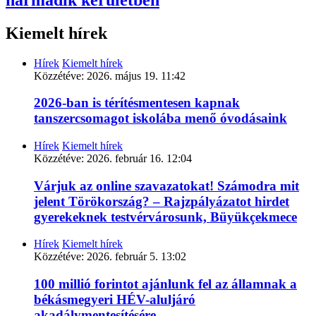
Kiemelt hírek
Hírek
Kiemelt hírek
Közzétéve:
2026. május 19. 11:42
2026-ban is térítésmentesen kapnak
tanszercsomagot iskolába menő óvodásaink
Hírek
Kiemelt hírek
Közzétéve:
2026. február 16. 12:04
Várjuk az online szavazatokat! Számodra mit
jelent Törökország? – Rajzpályázatot hirdet
gyerekeknek testvérvárosunk, Büyükçekmece
Hírek
Kiemelt hírek
Közzétéve:
2026. február 5. 13:02
100 millió forintot ajánlunk fel az államnak a
békásmegyeri HÉV-aluljáró
akadálymentesítésére