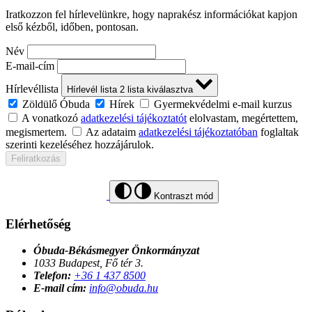
Iratkozzon fel hírlevelünkre, hogy naprakész információkat kapjon
első kézből, időben, pontosan.
Név
E-mail-cím
Hírlevéllista
Hírlevél lista
2
lista kiválasztva
Zöldülő Óbuda
Hírek
Gyermekvédelmi e-mail kurzus
A vonatkozó
adatkezelési tájékoztatót
elolvastam, megértettem,
megismertem.
Az adataim
adatkezelési tájékoztatóban
foglaltak
szerinti kezeléséhez hozzájárulok.
Feliratkozás
Kontraszt mód
Elérhetőség
Óbuda-Békásmegyer Önkormányzat
1033 Budapest, Fő tér 3.
Telefon:
+36 1 437 8500
E-mail cím:
info@obuda.hu