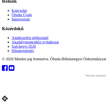
Rólunk
Kapcsolat
Óbuda Újság
Impresszum
Közérdekű
Adatkezelési tájékoztató
Akadálymentesítési nyilatkozat
Széchenyi 2020
Hibabejelentés
© 2026 Minden jog fenntartva. Óbuda-Békásmegyer Önkormányzat
Weboldalt fejlesztette