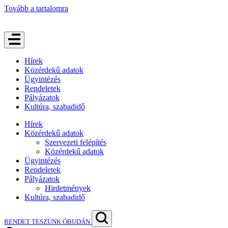
Tovább a tartalomra
Hírek
Közérdekű adatok
Ügyintézés
Rendeletek
Pályázatok
Kultúra, szabadidő
Hírek
Közérdekű adatok
Szervezeti felépítés
Közérdekű adatok
Ügyintézés
Rendeletek
Pályázatok
Hirdetmények
Kultúra, szabadidő
RENDET TESZÜNK ÓBUDÁN