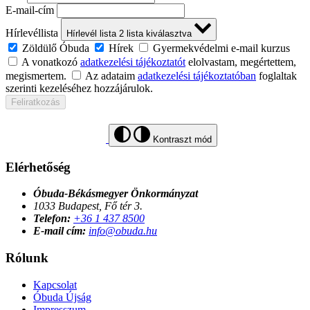
E-mail-cím
Hírlevéllista
Hírlevél lista
2
lista kiválasztva
Zöldülő Óbuda
Hírek
Gyermekvédelmi e-mail kurzus
A vonatkozó
adatkezelési tájékoztatót
elolvastam, megértettem,
megismertem.
Az adataim
adatkezelési tájékoztatóban
foglaltak
szerinti kezeléséhez hozzájárulok.
Feliratkozás
Kontraszt mód
Elérhetőség
Óbuda-Békásmegyer Önkormányzat
1033 Budapest, Fő tér 3.
Telefon:
+36 1 437 8500
E-mail cím:
info@obuda.hu
Rólunk
Kapcsolat
Óbuda Újság
Impresszum