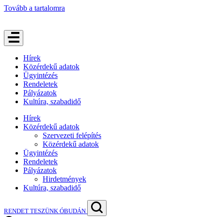
Tovább a tartalomra
Hírek
Közérdekű adatok
Ügyintézés
Rendeletek
Pályázatok
Kultúra, szabadidő
Hírek
Közérdekű adatok
Szervezeti felépítés
Közérdekű adatok
Ügyintézés
Rendeletek
Pályázatok
Hirdetmények
Kultúra, szabadidő
RENDET TESZÜNK ÓBUDÁN