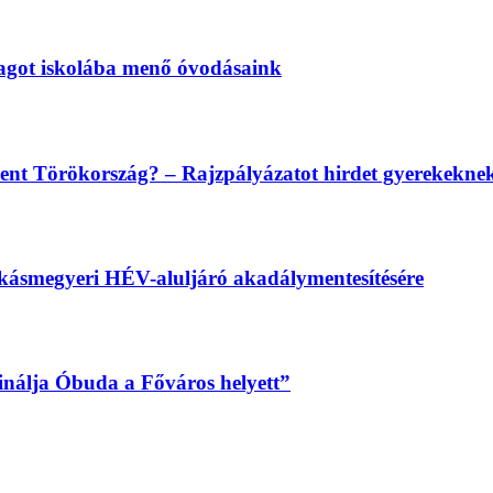
magot iskolába menő óvodásaink
lent Törökország? – Rajzpályázatot hirdet gyerekekn
békásmegyeri HÉV-aluljáró akadálymentesítésére
sinálja Óbuda a Főváros helyett”