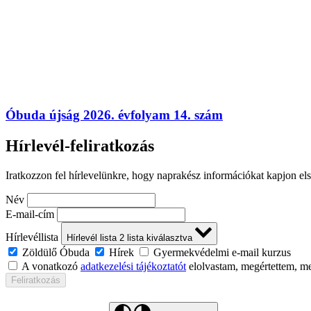
Óbuda újság 2026. évfolyam 14. szám
Hírlevél-feliratkozás
Iratkozzon fel hírlevelünkre, hogy naprakész információkat kapjon el
Név
E-mail-cím
Hírlevéllista
Hírlevél lista
2
lista kiválasztva
Zöldülő Óbuda
Hírek
Gyermekvédelmi e-mail kurzus
A vonatkozó
adatkezelési tájékoztatót
elolvastam, megértettem, m
Feliratkozás