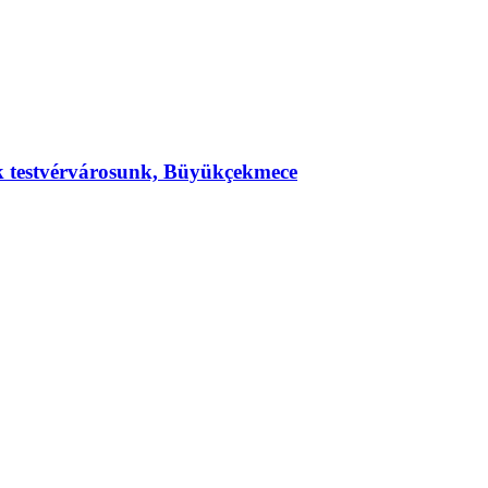
ek testvérvárosunk, Büyükçekmece