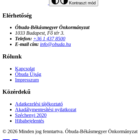
Kontraszt mód
Elérhetőség
Óbuda-Békásmegyer Önkormányzat
1033 Budapest, Fő tér 3.
Telefon:
+36 1 437 8500
E-mail cím:
info@obuda.hu
Rólunk
Kapcsolat
Óbuda Újság
Impresszum
Közérdekű
Adatkezelési tájékoztató
Akadálymentesítési nyilatkozat
Széchenyi 2020
Hibabejelentés
© 2026 Minden jog fenntartva. Óbuda-Békásmegyer Önkormányzat