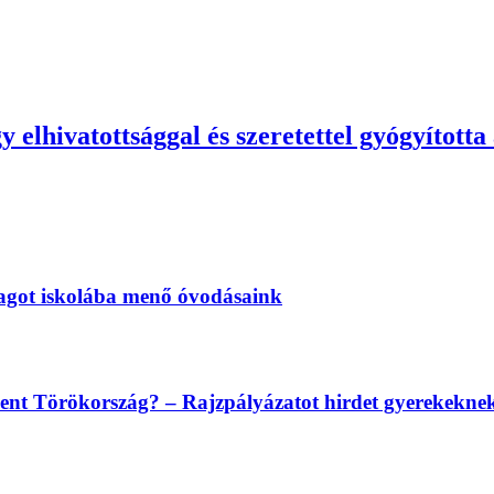
elhivatottsággal és szeretettel gyógyította 
magot iskolába menő óvodásaink
lent Törökország? – Rajzpályázatot hirdet gyerekekn