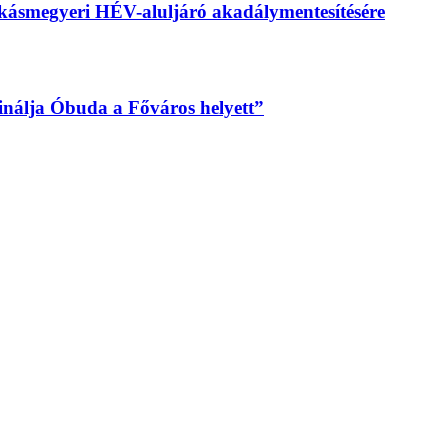
békásmegyeri HÉV-aluljáró akadálymentesítésére
sinálja Óbuda a Főváros helyett”