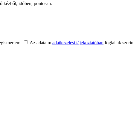
ső kézből, időben, pontosan.
egismertem.
Az adataim
adatkezelési tájékoztatóban
foglaltak szerin