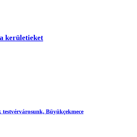
a kerületieket
ek testvérvárosunk, Büyükçekmece