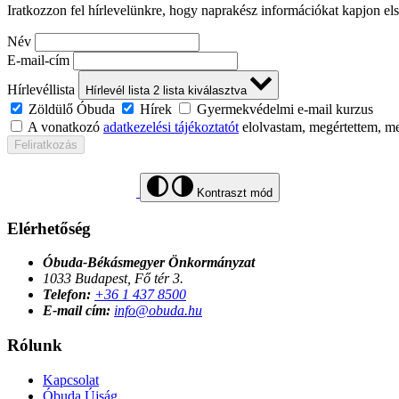
Iratkozzon fel hírlevelünkre, hogy naprakész információkat kapjon el
Név
E-mail-cím
Hírlevéllista
Hírlevél lista
2
lista kiválasztva
Zöldülő Óbuda
Hírek
Gyermekvédelmi e-mail kurzus
A vonatkozó
adatkezelési tájékoztatót
elolvastam, megértettem, m
Feliratkozás
Kontraszt mód
Elérhetőség
Óbuda-Békásmegyer Önkormányzat
1033 Budapest, Fő tér 3.
Telefon:
+36 1 437 8500
E-mail cím:
info@obuda.hu
Rólunk
Kapcsolat
Óbuda Újság