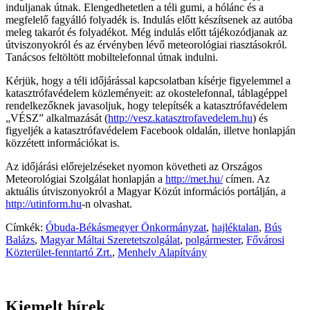
induljanak útnak. Elengedhetetlen a téli gumi, a hólánc és a
megfelelő fagyálló folyadék is. Indulás előtt készítsenek az autóba
meleg takarót és folyadékot. Még indulás előtt tájékozódjanak az
útviszonyokról és az érvényben lévő meteorológiai riasztásokról.
Tanácsos feltöltött mobiltelefonnal útnak indulni.
Kérjük, hogy a téli időjárással kapcsolatban kísérje figyelemmel a
katasztrófavédelem közleményeit: az okostelefonnal, táblagéppel
rendelkezőknek javasoljuk, hogy telepítsék a katasztrófavédelem
„VÉSZ” alkalmazását (
http://vesz.katasztrofavedelem.hu
) és
figyeljék a katasztrófavédelem Facebook oldalán, illetve honlapján
közzétett információkat is.
Az időjárási előrejelzéseket nyomon követheti az Országos
Meteorológiai Szolgálat honlapján a
http://met.hu/
címen. Az
aktuális útviszonyokról a Magyar Közút információs portálján, a
http://utinform.hu
-n olvashat.
Címkék:
Óbuda-Békásmegyer Önkormányzat
,
hajléktalan
,
Bús
Balázs
,
Magyar Máltai Szeretetszolgálat
,
polgármester
,
Fővárosi
Közterület-fenntartó Zrt.
,
Menhely Alapítvány
Kiemelt hírek