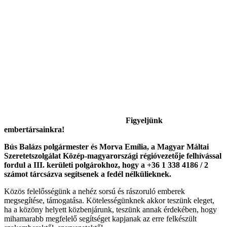
Figyeljünk
embertársainkra!
Bús Balázs polgármester és Morva Emília, a Magyar Máltai
Szeretetszolgálat Közép-magyarországi régióvezetője felhívással
fordul a III. kerületi polgárokhoz, hogy a +36 1 338 4186 / 2
számot tárcsázva segítsenek a fedél nélkülieknek.
Közös felelősségünk a nehéz sorsú és rászoruló emberek
megsegítése, támogatása. Kötelességünknek akkor teszünk eleget,
ha a közöny helyett közbenjárunk, teszünk annak érdekében, hogy
mihamarabb megfelelő segítséget kapjanak az erre felkészült