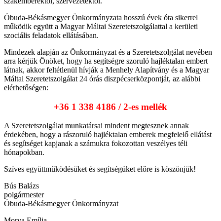
szakemberektől, szervezetektől.
Óbuda-Békásmegyer Önkormányzata hosszú évek óta sikerrel
működik együtt a Magyar Máltai Szeretetszolgálattal a kerületi
szociális feladatok ellátásában.
Mindezek alapján az Önkormányzat és a Szeretetszolgálat nevében
arra kérjük Önöket, hogy ha segítségre szoruló hajléktalan embert
látnak, akkor feltétlenül hívják a Menhely Alapítvány és a Magyar
Máltai Szeretetszolgálat 24 órás diszpécserközpontját, az alábbi
elérhetőségen:
+36 1 338 4186 / 2-es mellék
A Szeretetszolgálat munkatársai mindent megtesznek annak
érdekében, hogy a rászoruló hajléktalan emberek megfelelő ellátást
és segítséget kapjanak a számukra fokozottan veszélyes téli
hónapokban.
Szíves együttműködésüket és segítségüket előre is köszönjük!
Bús Balázs
polgármester
Óbuda-Békásmegyer Önkormányzat
Morva Emília