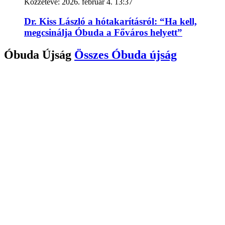
Közzétéve:
2026. február 4. 13:37
Dr. Kiss László a hótakarításról: “Ha kell,
megcsinálja Óbuda a Főváros helyett”
Óbuda Újság
Összes
Óbuda újság