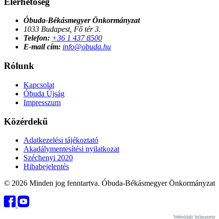
Elérhetőség
Óbuda-Békásmegyer Önkormányzat
1033 Budapest, Fő tér 3.
Telefon:
+36 1 437 8500
E-mail cím:
info@obuda.hu
Rólunk
Kapcsolat
Óbuda Újság
Impresszum
Közérdekű
Adatkezelési tájékoztató
Akadálymentesítési nyilatkozat
Széchenyi 2020
Hibabejelentés
© 2026 Minden jog fenntartva. Óbuda-Békásmegyer Önkormányzat
Weboldalt fejlesztette