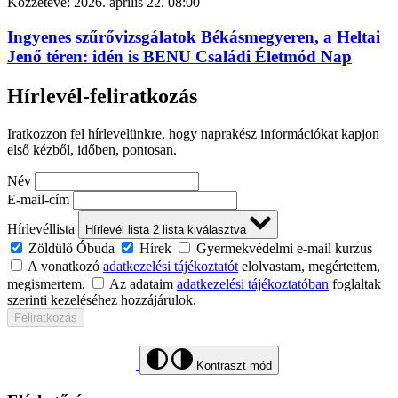
Közzétéve:
2026. április 22. 08:00
Ingyenes szűrővizsgálatok Békásmegyeren, a Heltai
Jenő téren: idén is BENU Családi Életmód Nap
Hírlevél-feliratkozás
Iratkozzon fel hírlevelünkre, hogy naprakész információkat kapjon
első kézből, időben, pontosan.
Név
E-mail-cím
Hírlevéllista
Hírlevél lista
2
lista kiválasztva
Zöldülő Óbuda
Hírek
Gyermekvédelmi e-mail kurzus
A vonatkozó
adatkezelési tájékoztatót
elolvastam, megértettem,
megismertem.
Az adataim
adatkezelési tájékoztatóban
foglaltak
szerinti kezeléséhez hozzájárulok.
Feliratkozás
Kontraszt mód