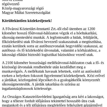
régióvezető
Közép-magyarországi régió
Magyar Máltai Szeretetszolgálat
Körültekintően közlekedjenek!
A Fővárosi Közterület-fenntartó Zrt.-től első ütemben az 1200
kilométer hosszú főútvonal-hálózaton végzik el a hóeltakarítási,
síkosság-mentesítési munkát. A legfontosabb a hidak, felüljárók,
főközlekedési utak fővárosi bevezető szakaszainak a megtisztítása,
ezután kerülnek sorra az autóbuszvonalak hegyvidéki szakaszai, az
autóbusz- és fő közlekedési útvonalak, valamint a kórházakhoz, a
lakossági ellátást biztosító logisztikai bázisokhoz vezető utak.
A 2100 kilométer hosszúságú mellékútvonal-hálózaton csak a fő- és
közösségi útvonalak rendbetétele után kezdődhet meg a
munkavégzés. A mellékutak havasak lehetnek, ezért az autósoktól
ezeken a helyeken fokozott figyelemmel közlekedjenek. Kézi erővel
a járdákat, közforgalmú lépcsőket és a gyalogátkelők környezetét
síkosságmentesítik. A járdák takarítása és szórása az
ingatlantulajdonosok kötelessége.
Az Országos Katasztrófavédelmi Igazgatóság arra kéri a lakosságot,
hogy a téliesre fordult időjárásra tekintettel hosszabb útra csak
megtankolt és a téli időjárásra megfelelően felkészített gépjárművel