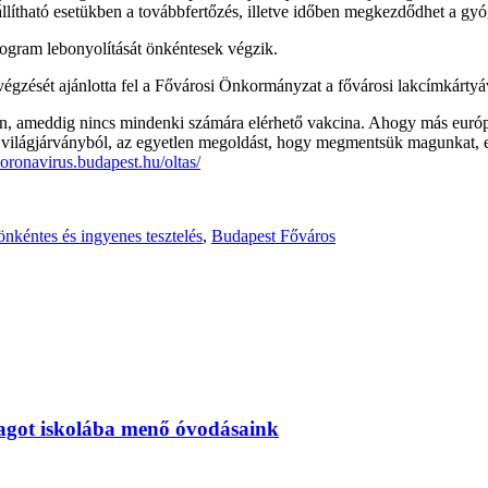
lítható esetükben a továbbfertőzés, illetve időben megkezdődhet a gyó
rogram lebonyolítását önkéntesek végzik.
égzését ajánlotta fel a Fővárosi Önkormányzat a fővárosi lakcímkártyá
en, ameddig nincs mindenki számára elérhető vakcina. Ahogy más európa
ől a világjárványból, az egyetlen megoldást, hogy megmentsük magunkat
koronavirus.budapest.hu/oltas/
önkéntes és ingyenes tesztelés
,
Budapest Főváros
magot iskolába menő óvodásaink