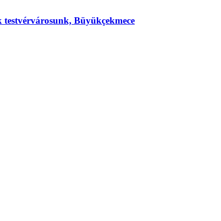
ek testvérvárosunk, Büyükçekmece