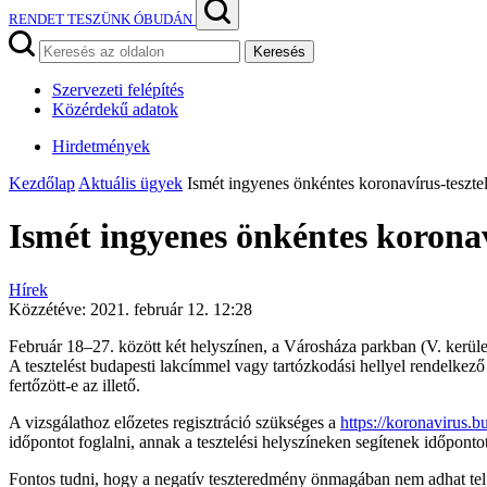
RENDET TESZÜNK ÓBUDÁN
Keresés
Szervezeti felépítés
Közérdekű adatok
Hirdetmények
Kezdőlap
Aktuális ügyek
Ismét ingyenes önkéntes koronavírus-tesztel
Ismét ingyenes önkéntes koronav
Hírek
Közzétéve:
2021. február 12. 12:28
Február 18–27. között két helyszínen, a Városháza parkban (V. kerület)
A tesztelést budapesti lakcímmel vagy tartózkodási hellyel rendelkező 
fertőzött-e az illető.
A vizsgálathoz előzetes regisztráció szükséges a
https://koronavirus.bu
időpontot foglalni, annak a tesztelési helyszíneken segítenek időpont
Fontos tudni, hogy a negatív teszteredmény önmagában nem adhat teljes