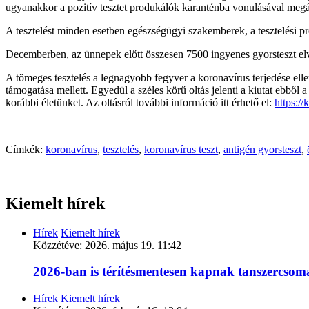
ugyanakkor a pozitív tesztet produkálók karanténba vonulásával megál
A tesztelést minden esetben egészségügyi szakemberek, a tesztelési p
Decemberben, az ünnepek előtt összesen 7500 ingyenes gyorsteszt elv
A tömeges tesztelés a legnagyobb fegyver a koronavírus terjedése ell
támogatása mellett. Egyedül a széles körű oltás jelenti a kiutat ebb
korábbi életünket. Az oltásról további információ itt érhető el:
https://
Címkék:
koronavírus
,
tesztelés
,
koronavírus teszt
,
antigén gyorsteszt
,
Kiemelt hírek
Hírek
Kiemelt hírek
Közzétéve:
2026. május 19. 11:42
2026-ban is térítésmentesen kapnak tanszercso
Hírek
Kiemelt hírek