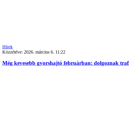
Hírek
Közzétéve:
2026. március 6. 11:22
Még kevesebb gyorshajtó februárban: dolgoznak traf