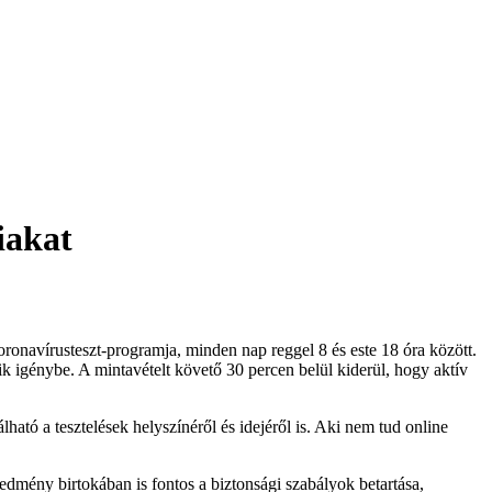
iakat
koronavírusteszt-programja, minden nap reggel 8 és este 18 óra között.
tik igénybe. A mintavételt követő 30 percen belül kiderül, hogy aktív
ató a tesztelések helyszínéről és idejéről is. Aki nem tud online
redmény birtokában is fontos a biztonsági szabályok betartása,