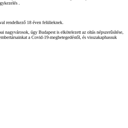
gykezelés .
val rendelkező 18 éven felülieknek.
i nagyvárosok, úgy Budapest is elkötelezett az oltás népszerűsítése,
, embertársainkat a Covid-19-megbetegedéstől, és visszakaphassuk