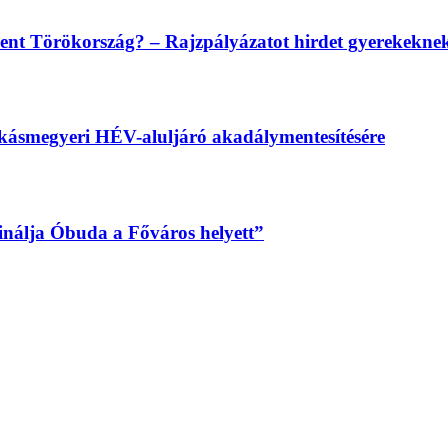
lent Törökország? – Rajzpályázatot hirdet gyerekekn
békásmegyeri HÉV-aluljáró akadálymentesítésére
sinálja Óbuda a Főváros helyett”