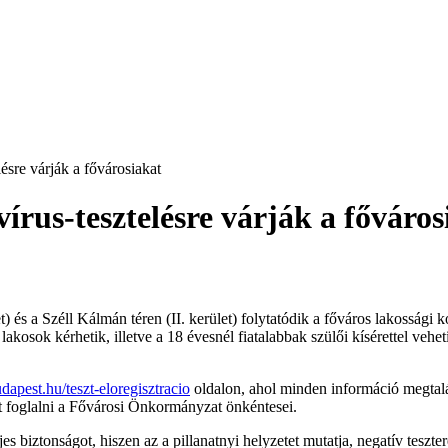
ésre várják a fővárosiakat
írus-tesztelésre várják a főváros
 és a Széll Kálmán téren (II. kerület) folytatódik a főváros lakossági 
lakosok kérhetik, illetve a 18 évesnél fiatalabbak szülői kísérettel vehe
dapest.hu/teszt-eloregisztracio
oldalon, ahol minden információ megtalálh
ot foglalni a Fővárosi Önkormányzat önkéntesei.
 biztonságot, hiszen az a pillanatnyi helyzetet mutatja, negatív teszte