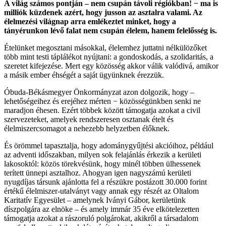
A világ számos pontján – nem csupán távoli régiókban! − ma is
milliók küzdenek azért, hogy jusson az asztalra valami. Az
élelmezési világnap arra emlékeztet minket, hogy a
tányérunkon lévő falat nem csupán élelem, hanem felelősség is.
Ételünket megosztani másokkal, élelemhez juttatni nélkülözőket
több mint testi táplálékot nyújtani: a gondoskodás, a szolidaritás, a
szeretet kifejezése. Mert egy közösség akkor válik valódivá, amikor
a másik ember éhségét a saját ügyünknek érezzük.
Óbuda-Békásmegyer Önkormányzat azon dolgozik, hogy –
lehetőségeihez és erejéhez mérten − közösségünkben senki ne
maradjon éhesen. Ezért többek között támogatja azokat a civil
szervezeteket, amelyek rendszeresen osztanak ételt és
élelmiszercsomagot a nehezebb helyzetben élőknek.
És örömmel tapasztalja, hogy adománygyűjtési akcióihoz, például
az adventi időszakban, milyen sok felajánlás érkezik a kerületi
lakosoktól: közös törekvésünk, hogy minél többen ülhessenek
terített ünnepi asztalhoz. Ahogyan igen nagyszámú kerületi
nyugdíjas társunk ajánlotta fel a részükre postázott 30.000 forint
értékű élelmiszer-utalványt vagy annak egy részét az Oltalom
Karitatív Egyesület – amelynek Iványi Gábor, kerületünk
díszpolgára az elnöke – és amely immár 35 éve elkötelezetten
támogatja azokat a rászoruló polgárokat, akikről a társadalom