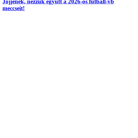
Jöjjenek, nézzük együtt a 2026-os futball-vb
meccseit!