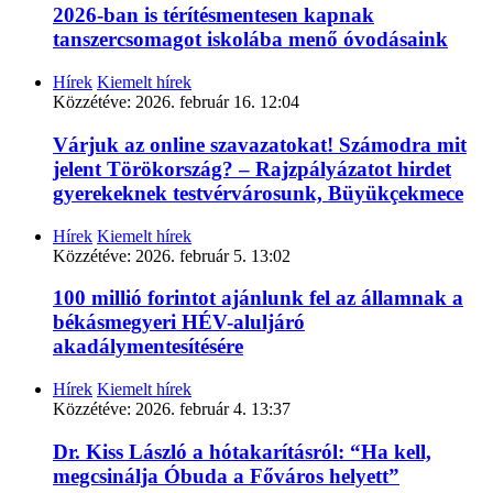
2026-ban is térítésmentesen kapnak
tanszercsomagot iskolába menő óvodásaink
Hírek
Kiemelt hírek
Közzétéve:
2026. február 16. 12:04
Várjuk az online szavazatokat! Számodra mit
jelent Törökország? – Rajzpályázatot hirdet
gyerekeknek testvérvárosunk, Büyükçekmece
Hírek
Kiemelt hírek
Közzétéve:
2026. február 5. 13:02
100 millió forintot ajánlunk fel az államnak a
békásmegyeri HÉV-aluljáró
akadálymentesítésére
Hírek
Kiemelt hírek
Közzétéve:
2026. február 4. 13:37
Dr. Kiss László a hótakarításról: “Ha kell,
megcsinálja Óbuda a Főváros helyett”