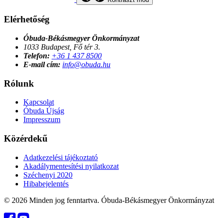
Elérhetőség
Óbuda-Békásmegyer Önkormányzat
1033 Budapest, Fő tér 3.
Telefon:
+36 1 437 8500
E-mail cím:
info@obuda.hu
Rólunk
Kapcsolat
Óbuda Újság
Impresszum
Közérdekű
Adatkezelési tájékoztató
Akadálymentesítési nyilatkozat
Széchenyi 2020
Hibabejelentés
© 2026 Minden jog fenntartva. Óbuda-Békásmegyer Önkormányzat