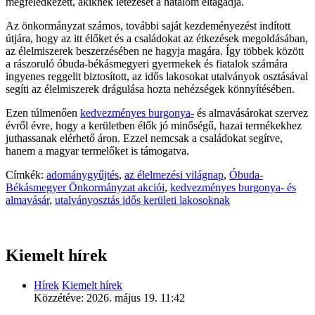
megfeledkezett, akiknek létezését a hatalom eltagadja.
Az önkormányzat számos, további saját kezdeményezést indított
útjára, hogy az itt élőket és a családokat az étkezések megoldásában,
az élelmiszerek beszerzésében ne hagyja magára. Így többek között
a rászoruló óbuda-békásmegyeri gyermekek és fiatalok számára
ingyenes reggelit biztosított, az idős lakosokat utalványok osztásával
segíti az élelmiszerek drágulása hozta nehézségek könnyítésében.
Ezen túlmenően
kedvezményes burgonya-
és almavásárokat szervez
évről évre, hogy a kerületben élők jó minőségű, hazai termékekhez
juthassanak elérhető áron. Ezzel nemcsak a családokat segítve,
hanem a magyar termelőket is támogatva.
Címkék:
adománygyűjtés
,
az élelmezési világnap
,
Óbuda-
Békásmegyer Önkormányzat akciói
,
kedvezményes burgonya- és
almavásár
,
utalványosztás idős kerületi lakosoknak
Kiemelt hírek
Hírek
Kiemelt hírek
Közzétéve:
2026. május 19. 11:42