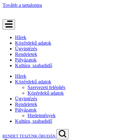
Tovább a tartalomra
Hírek
Közérdekű adatok
Ügyintézés
Rendeletek
Pályázatok
Kultúra, szabadidő
Hírek
Közérdekű adatok
Szervezeti felépítés
Közérdekű adatok
Ügyintézés
Rendeletek
Pályázatok
Hirdetmények
Kultúra, szabadidő
RENDET TESZÜNK ÓBUDÁN