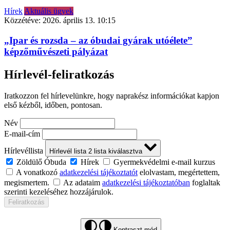
Hírek
Aktuális ügyek
Közzétéve:
2026. április 13. 10:15
„Ipar és rozsda – az óbudai gyárak utóélete”
képzőművészeti pályázat
Hírlevél-feliratkozás
Iratkozzon fel hírlevelünkre, hogy naprakész információkat kapjon
első kézből, időben, pontosan.
Név
E-mail-cím
Hírlevéllista
Hírlevél lista
2
lista kiválasztva
Zöldülő Óbuda
Hírek
Gyermekvédelmi e-mail kurzus
A vonatkozó
adatkezelési tájékoztatót
elolvastam, megértettem,
megismertem.
Az adataim
adatkezelési tájékoztatóban
foglaltak
szerinti kezeléséhez hozzájárulok.
Feliratkozás
Kontraszt mód