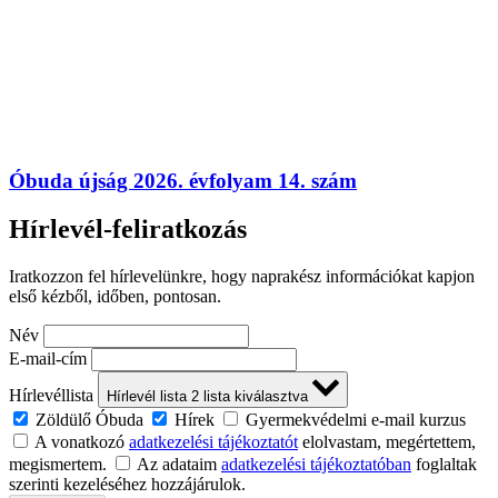
Óbuda újság 2026. évfolyam 14. szám
Hírlevél-feliratkozás
Iratkozzon fel hírlevelünkre, hogy naprakész információkat kapjon
első kézből, időben, pontosan.
Név
E-mail-cím
Hírlevéllista
Hírlevél lista
2
lista kiválasztva
Zöldülő Óbuda
Hírek
Gyermekvédelmi e-mail kurzus
A vonatkozó
adatkezelési tájékoztatót
elolvastam, megértettem,
megismertem.
Az adataim
adatkezelési tájékoztatóban
foglaltak
szerinti kezeléséhez hozzájárulok.