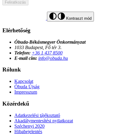
Feliratkozás
Kontraszt mód
Elérhetőség
Óbuda-Békásmegyer Önkormányzat
1033 Budapest, Fő tér 3.
Telefon:
+36 1 437 8500
E-mail cím:
info@obuda.hu
Rólunk
Kapcsolat
Óbuda Újság
Impresszum
Közérdekű
Adatkezelési tájékoztató
Akadálymentesítési nyilatkozat
Széchenyi 2020
Hibabejelentés