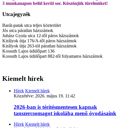
3 munkanapon belül kerül sor. Köszönjük türelmüket!
Utcajegyzék
Barát-patak utca teljes közterület
Jós utca páratlan házszámok
Juhász Gyula utca 12-től páros házszámok
Királyok útja 176/A-től páros házszámok
Királyok útja 263-tól páratlan házszámok
Kossuth Lajos üdülőpart 136
Kossuth Lajos üdülőpart 882-től folyamatos házszámok
Kiemelt hírek
Hírek
Kiemelt hírek
Közzétéve:
2026. május 19. 11:42
2026-ban is térítésmentesen kapnak
tanszercsomagot iskolába menő óvodásaink
Hírek
Kiemelt hírek