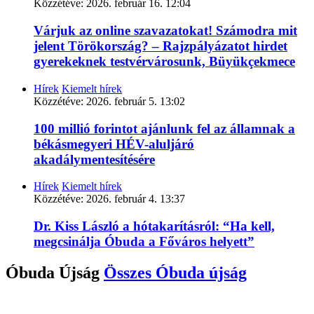
Közzétéve:
2026. február 16. 12:04
Várjuk az online szavazatokat! Számodra mit
jelent Törökország? – Rajzpályázatot hirdet
gyerekeknek testvérvárosunk, Büyükçekmece
Hírek
Kiemelt hírek
Közzétéve:
2026. február 5. 13:02
100 millió forintot ajánlunk fel az államnak a
békásmegyeri HÉV-aluljáró
akadálymentesítésére
Hírek
Kiemelt hírek
Közzétéve:
2026. február 4. 13:37
Dr. Kiss László a hótakarításról: “Ha kell,
megcsinálja Óbuda a Főváros helyett”
Óbuda Újság
Összes
Óbuda újság