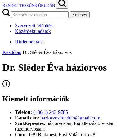
RENDET TESZÜNK ÓBUDÁN
Keresés
Szervezeti felépítés
Közérdekű adatok
Hirdetmények
Kezdőlap
Dr. Sléder Éva háziorvos
Dr. Sléder Éva háziorvos
Kiemelt információk
Telefon:
(+36 1) 243-9785
E-mail cím:
haziorvosirendelo@gmail.com
Szakképesítés:
háziorvostan, foglalkozás-orvostan
(üzemorvostan)
Cím:
1039 Budapest, Füst Milán utca 28.