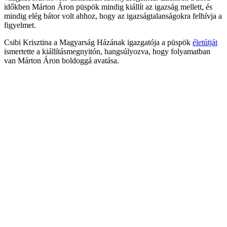
időkben Márton Áron püspök mindig kiállít az igazság mellett, és
mindig elég bátor volt ahhoz, hogy az igazságtalanságokra felhívja a
figyelmet.
Csibi Krisztina a Magyarság Házának igazgatója a püspök
életútját
ismertette a kiállításmegnyitón, hangsúlyozva, hogy folyamatban
van Márton Áron boldoggá avatása.