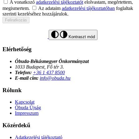
A vonatkozó
adatkezelési tájékoztatót
elolvastam, megértettem,
megismertem.
Az adataim
adatkezelési tájékoztatóban
foglaltak
szerinti kezeléséhez hozzájárulok.
Feliratkozás
Kontraszt mód
Elérhetőség
Óbuda-Békásmegyer Önkormányzat
1033 Budapest, Fő tér 3.
Telefon:
+36 1 437 8500
E-mail cím:
info@obuda.hu
Rólunk
Kapcsolat
Óbuda Újság
Impresszum
Közérdekű
Adatkezelési tájékoztató