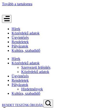
Tovább a tartalomra
Hírek
Közérdekű adatok
Ügyintézés
Rendeletek
Pályázatok
Kultúra, szabadidő
Hírek
Közérdekű adatok
Szervezeti felépítés
Közérdekű adatok
Ügyintézés
Rendeletek
Pályázatok
Hirdetmények
Kultúra, szabadidő
RENDET TESZÜNK ÓBUDÁN