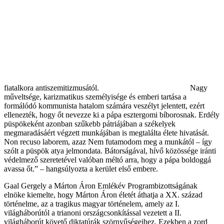
fiatalkora antiszemitizmusától.
Nagy
műveltsége, karizmatikus személyisége és emberi tartása a
formálódó kommunista hatalom számára veszélyt jelentett, ezért
ellenezték, hogy őt nevezze ki a pápa esztergomi bíborosnak. Erdély
püspökeként azonban szűkebb pátriájában a székelyek
megmaradásáért végzett munkájában is megtalálta élete hivatását.
Non recuso laborem, azaz Nem futamodom meg a munkától – így
szólt a püspök atya jelmondata. Bátorságával, hívő közössége iránti
védelmező szeretetével valóban méltó arra, hogy a pápa boldoggá
avassa őt.” – hangsúlyozta a kerület első embere.
Gaal Gergely a Márton Áron Emlékév Programbizottságának
elnöke kiemelte, hogy Márton Áron életét áthatja a XX. század
történelme, az a tragikus magyar történelem, amely az I.
világháborútól a trianoni országcsonkítással vezetett a II.
világháborút követő diktatúrák szörnyűségeihez. Ezekben a zord