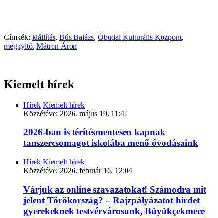
Címkék:
kiállítás
,
Bús Balázs
,
Óbudai Kulturális Központ
,
megnyitó
,
Mátron Áron
Kiemelt hírek
Hírek
Kiemelt hírek
Közzétéve:
2026. május 19. 11:42
2026-ban is térítésmentesen kapnak
tanszercsomagot iskolába menő óvodásaink
Hírek
Kiemelt hírek
Közzétéve:
2026. február 16. 12:04
Várjuk az online szavazatokat! Számodra mit
jelent Törökország? – Rajzpályázatot hirdet
gyerekeknek testvérvárosunk, Büyükçekmece