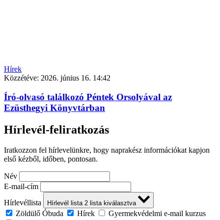
Hírek
Közzétéve:
2026. június 16. 14:42
Író-olvasó találkozó Péntek Orsolyával az
Ezüsthegyi Könyvtárban
Hírlevél-feliratkozás
Iratkozzon fel hírlevelünkre, hogy naprakész információkat kapjon
első kézből, időben, pontosan.
Név
E-mail-cím
Hírlevéllista
Hírlevél lista
2
lista kiválasztva
Zöldülő Óbuda
Hírek
Gyermekvédelmi e-mail kurzus