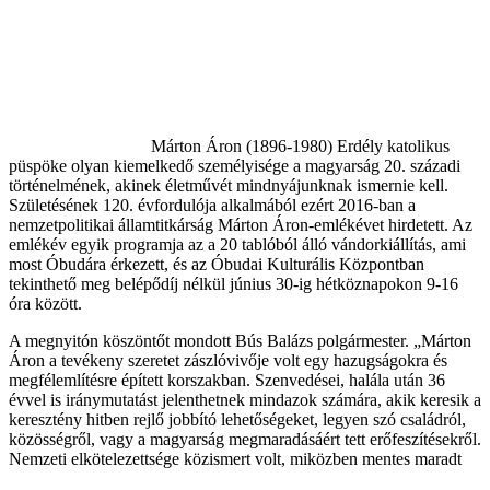
Márton Áron (1896-1980) Erdély katolikus
püspöke olyan kiemelkedő személyisége a magyarság 20. századi
történelmének, akinek életművét mindnyájunknak ismernie kell.
Születésének 120. évfordulója alkalmából ezért 2016-ban a
nemzetpolitikai államtitkárság Márton Áron-emlékévet hirdetett. Az
emlékév egyik programja az a 20 tablóból álló vándorkiállítás, ami
most Óbudára érkezett, és az Óbudai Kulturális Központban
tekinthető meg belépődíj nélkül június 30-ig hétköznapokon 9-16
óra között.
A megnyitón köszöntőt mondott Bús Balázs polgármester. „Márton
Áron a tevékeny szeretet zászlóvivője volt egy hazugságokra és
megfélemlítésre épített korszakban. Szenvedései, halála után 36
évvel is iránymutatást jelenthetnek mindazok számára, akik keresik a
keresztény hitben rejlő jobbító lehetőségeket, legyen szó családról,
közösségről, vagy a magyarság megmaradásáért tett erőfeszítésekről.
Nemzeti elkötelezettsége közismert volt, miközben mentes maradt