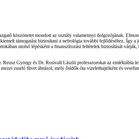
azgató köszönetet mondott az osztály valamennyi dolgozójának. Elmond
 kiemelt támogatást biztosítani a nefrológia további fejlődéséhez. Így a 
kában utolsó lépésként a finanszírozási feltételek biztosítását várják
. Reusz György és Dr. Rosivall László professzorokat az emléktábla le
mezei zsurló füvet ábrázol, mely ősidők óta vizelethajtóként és vesefu