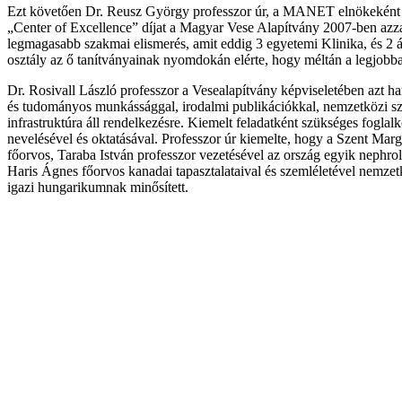
Ezt követően Dr. Reusz György professzor úr, a MANET elnökeként k
„Center of Excellence” díjat a Magyar Vese Alapítvány 2007-ben azzal 
legmagasabb szakmai elismerés, amit eddig 3 egyetemi Klinika, és 2 ál
osztály az ő tanítványainak nyomdokán elérte, hogy méltán a legjobb
Dr. Rosivall László professzor a Vesealapítvány képviseletében azt han
és tudományos munkássággal, irodalmi publikációkkal, nemzetközi s
infrastruktúra áll rendelkezésre. Kiemelt feladatként szükséges foglal
nevelésével és oktatásával. Professzor úr kiemelte, hogy a Szent Mar
főorvos, Taraba István professzor vezetésével az ország egyik nephrol
Haris Ágnes főorvos kanadai tapasztalataival és szemléletével nemzetk
igazi hungarikumnak minősített.