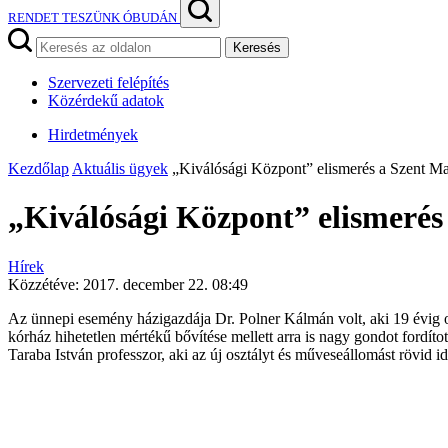
RENDET TESZÜNK ÓBUDÁN
Keresés
Szervezeti felépítés
Közérdekű adatok
Hirdetmények
Kezdőlap
Aktuális ügyek
„Kiválósági Központ” elismerés a Szent M
„Kiválósági Központ” elismeré
Hírek
Közzétéve:
2017. december 22. 08:49
Az ünnepi esemény házigazdája Dr. Polner Kálmán volt, aki 19 évig os
kórház hihetetlen mértékű bővítése mellett arra is nagy gondot fordíto
Taraba István professzor, aki az új osztályt és műveseállomást rövid id