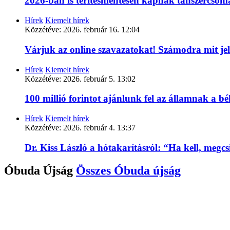
2026-ban is térítésmentesen kapnak tanszercso
Hírek
Kiemelt hírek
Közzétéve:
2026. február 16. 12:04
Várjuk az online szavazatokat! Számodra mit je
Hírek
Kiemelt hírek
Közzétéve:
2026. február 5. 13:02
100 millió forintot ajánlunk fel az államnak a 
Hírek
Kiemelt hírek
Közzétéve:
2026. február 4. 13:37
Dr. Kiss László a hótakarításról: “Ha kell, megc
Óbuda Újság
Összes
Óbuda újság