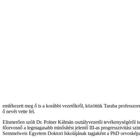
emlékezett meg ő is a korábbi vezetőkről, közöttük Taraba professzorr
ő nevét vette fel.
Elismerően szólt Dr. Polner Kálmán osztályvezetői tevékenységéről i
főorvosnő a legmagasabb minősítést jelentő III-as progresszivitási sz
Semmelweis Egyetem Doktori Iskolájának tagjaként a PhD orvosképzés