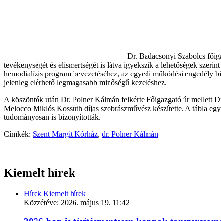
Dr. Badacsonyi Szabolcs főig
tevékenységét és elismertségét is látva igyekszik a lehetőségek szerint
hemodialízis program bevezetéséhez, az egyedi működési engedély birto
jelenleg elérhető legmagasabb minőségű kezeléshez.
A köszöntők után Dr. Polner Kálmán felkérte Főigazgató úr mellett Dr
Melocco Miklós Kossuth díjas szobrászművész készítette. A tábla egy 
tudományosan is bizonyították.
Címkék:
Szent Margit Kórház
,
dr. Polner Kálmán
Kiemelt hírek
Hírek
Kiemelt hírek
Közzétéve:
2026. május 19. 11:42