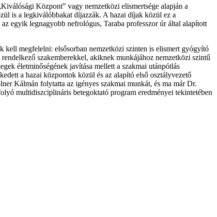
„Kiválósági Központ” vagy nemzetközi elismertsége alapján a
ül is a legkiválóbbakat díjazzák. A hazai díjak közül ez a
az egyik legnagyobb nefrológus, Taraba professzor úr által alapított
ek kell megfelelni: elsősorban nemzetközi szinten is elismert gyógyító
al rendelkező szakemberekkel, akiknek munkájához nemzetközi szintű
etegek életminőségének javítása mellett a szakmai utánpótlás
edett a hazai központok közül és az alapító első osztályvezető
Polner Kálmán folytatta az igényes szakmai munkát, és ma már Dr.
 folyó multidiszciplináris betegoktató program eredményei tekintetében