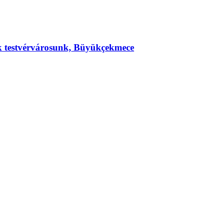
ek testvérvárosunk, Büyükçekmece