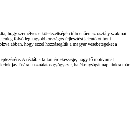
ta, hogy személyes elkötelezettségén túlmenően az osztály szakmai
jelenleg folyó legnagyobb országos fejlesztést jelentő otthoni
, bízva abban, hogy ezzel hozzásegítik a magyar vesebetegeket a
leplezésére. A réztábla külön érdekessége, hogy fő motívumát
nkciók javítására használatos gyógyszer, hatékonyságát napjainkra már