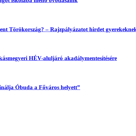
magot iskolába menő óvodásaink
lent Törökország? – Rajzpályázatot hirdet gyerekekn
békásmegyeri HÉV-aluljáró akadálymentesítésére
sinálja Óbuda a Főváros helyett”