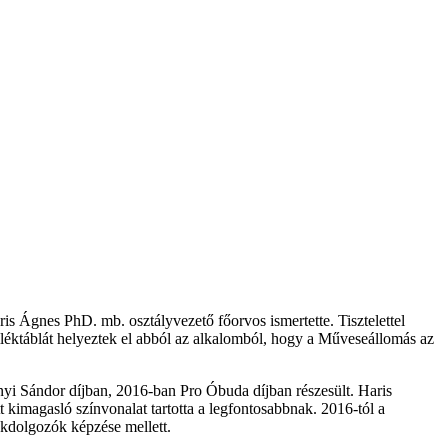
is Ágnes PhD. mb. osztályvezető főorvos ismertette. Tisztelettel
emléktáblát helyeztek el abból az alkalomból, hogy a Műveseállomás az
nyi Sándor díjban, 2016-ban Pro Óbuda díjban részesült. Haris
t kimagasló színvonalat tartotta a legfontosabbnak. 2016-tól a
kdolgozók képzése mellett.