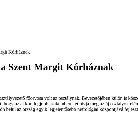
argit Kórháznak
s a Szent Margit Kórháznak
ztályvezető főorvosa volt az osztálynak. Bevezetőjében külön is köszö
tt, hogy az akkori legjobb szakembereket hívja meg az új osztályok élér
őn belül az ország egyik legjelentősebb nefrológiai központjává fejleszt