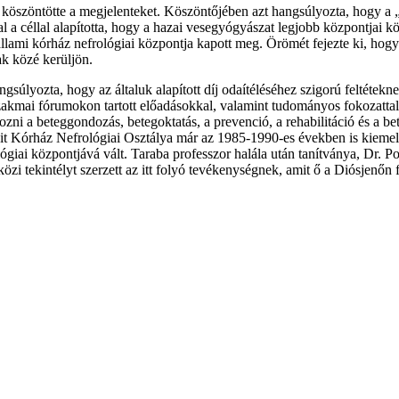
öszöntötte a megjelenteket. Köszöntőjében azt hangsúlyozta, hogy a 
a céllal alapította, hogy a hazai vesegyógyászat legjobb központjai köz
lami kórház nefrológiai központja kapott meg. Örömét fejezte ki, hogy 
ak közé kerüljön.
gsúlyozta, hogy az általuk alapított díj odaítéléséhez szigorú feltétekn
zakmai fórumokon tartott előadásokkal, valamint tudományos fokozatt
kozni a beteggondozás, betegoktatás, a prevenció, a rehabilitáció és a b
git Kórház Nefrológiai Osztálya már az 1985-1990-es években is kiemelk
ógiai központjává vált. Taraba professzor halála után tanítványa, Dr. 
özi tekintélyt szerzett az itt folyó tevékenységnek, amit ő a Diósjenőn