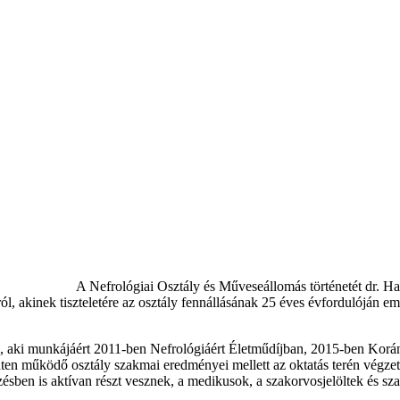
A Nefrológiai Osztály és Műveseállomás történetét dr. Har
ól, akinek tiszteletére az osztály fennállásának 25 éves évfordulóján 
s, aki munkájáért 2011-ben Nefrológiáért Életműdíjban, 2015-ben Korá
inten működő osztály szakmai eredményei mellett az oktatás terén végzet
ben is aktívan részt vesznek, a medikusok, a szakorvosjelöltek és sza