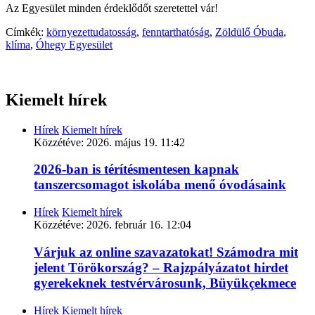
Az Egyesület minden érdeklődőt szeretettel vár!
Címkék:
környezettudatosság
,
fenntarthatóság
,
Zöldülő Óbuda
,
klíma
,
Óhegy Egyesület
Kiemelt hírek
Hírek
Kiemelt hírek
Közzétéve:
2026. május 19. 11:42
2026-ban is térítésmentesen kapnak
tanszercsomagot iskolába menő óvodásaink
Hírek
Kiemelt hírek
Közzétéve:
2026. február 16. 12:04
Várjuk az online szavazatokat! Számodra mit
jelent Törökország? – Rajzpályázatot hirdet
gyerekeknek testvérvárosunk, Büyükçekmece
Hírek
Kiemelt hírek