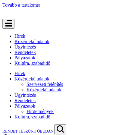
Tovább a tartalomra
Hírek
Közérdekű adatok
Ügyintézés
Rendeletek
Pályázatok
Kultúra, szabadidő
Hírek
Közérdekű adatok
Szervezeti felépítés
Közérdekű adatok
Ügyintézés
Rendeletek
Pályázatok
Hirdetmények
Kultúra, szabadidő
RENDET TESZÜNK ÓBUDÁN