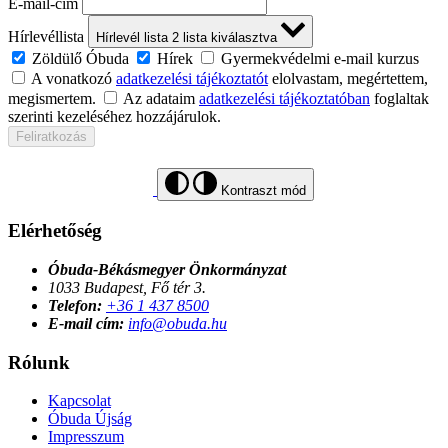
E-mail-cím
Hírlevéllista
Hírlevél lista
2
lista kiválasztva
Zöldülő Óbuda
Hírek
Gyermekvédelmi e-mail kurzus
A vonatkozó
adatkezelési tájékoztatót
elolvastam, megértettem,
megismertem.
Az adataim
adatkezelési tájékoztatóban
foglaltak
szerinti kezeléséhez hozzájárulok.
Feliratkozás
Kontraszt mód
Elérhetőség
Óbuda-Békásmegyer Önkormányzat
1033 Budapest, Fő tér 3.
Telefon:
+36 1 437 8500
E-mail cím:
info@obuda.hu
Rólunk
Kapcsolat
Óbuda Újság
Impresszum