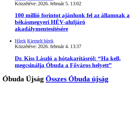
Közzétéve:
2026. február 5. 13:02
100 millió forintot ajánlunk fel az államnak a
békásmegyeri HÉV-aluljáró
akadálymentesítésére
Hírek
Kiemelt hírek
Közzétéve:
2026. február 4. 13:37
Dr. Kiss László a hótakarításról: “Ha kell,
megcsinálja Óbuda a Főváros helyett”
Óbuda Újság
Összes
Óbuda újság