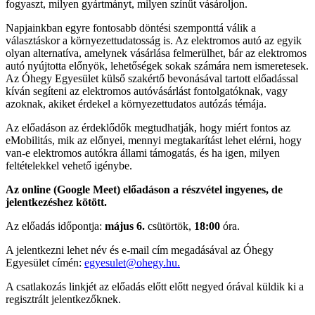
fogyaszt, milyen gyártmányt, milyen színűt vásároljon.
Napjainkban egyre fontosabb döntési szemponttá válik a
választáskor a környezettudatosság is. Az elektromos autó az egyik
olyan alternatíva, amelynek vásárlása felmerülhet, bár az elektromos
autó nyújtotta előnyök, lehetőségek sokak számára nem ismeretesek.
Az Óhegy Egyesület külső szakértő bevonásával tartott előadással
kíván segíteni az elektromos autóvásárlást fontolgatóknak, vagy
azoknak, akiket érdekel a környezettudatos autózás témája.
Az előadáson az érdeklődők megtudhatják, hogy miért fontos az
eMobilitás, mik az előnyei, mennyi megtakarítást lehet elérni, hogy
van-e elektromos autókra állami támogatás, és ha igen, milyen
feltételekkel vehető igénybe.
Az online (Google Meet) előadáson a részvétel ingyenes, de
jelentkezéshez kötött.
Az előadás időpontja:
május 6.
csütörtök,
18:00
óra.
A jelentkezni lehet név és e-mail cím megadásával az Óhegy
Egyesület címén:
egyesulet@ohegy.hu.
A csatlakozás linkjét az előadás előtt előtt negyed órával küldik ki a
regisztrált jelentkezőknek.