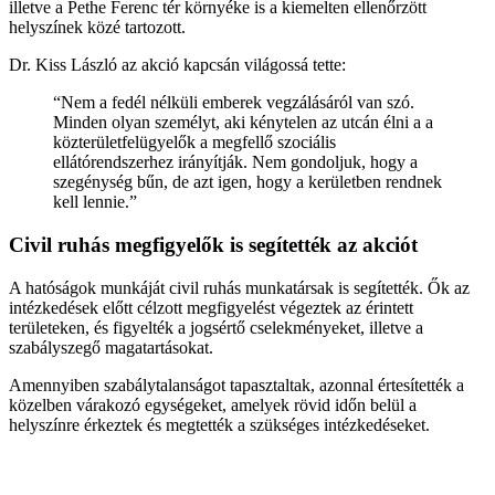
illetve a Pethe Ferenc tér környéke is a kiemelten ellenőrzött
helyszínek közé tartozott.
Dr. Kiss László az akció kapcsán világossá tette:
“Nem a fedél nélküli emberek vegzálásáról van szó.
Minden olyan személyt, aki kénytelen az utcán élni a a
közterületfelügyelők a megfellő szociális
ellátórendszerhez irányítják. Nem gondoljuk, hogy a
szegénység bűn, de azt igen, hogy a kerületben rendnek
kell lennie.”
Civil ruhás megfigyelők is segítették az akciót
A hatóságok munkáját civil ruhás munkatársak is segítették. Ők az
intézkedések előtt célzott megfigyelést végeztek az érintett
területeken, és figyelték a jogsértő cselekményeket, illetve a
szabályszegő magatartásokat.
Amennyiben szabálytalanságot tapasztaltak, azonnal értesítették a
közelben várakozó egységeket, amelyek rövid időn belül a
helyszínre érkeztek és megtették a szükséges intézkedéseket.