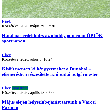
Hírek
Közzétéve:
2026. május 29. 17:30
Hatalmas érdeklődés az ötödik, jubileumi ÓBIÖK
sportnapon
Hírek
Közzétéve:
2026. július 8. 16:24
Kisfiú mentett ki két gyermeket a Dunából –
elismerésben részesítette az óbudai polgármester
Hírek
Zöld iroda
Közzétéve:
2026. április 23. 07:06
Május elején helyszínbejárást tartunk a Városi
Farmon