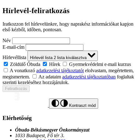
Hírlevél-feliratkozás
Iratkozzon fel hírlevelünkre, hogy naprakész információkat kapjon
első kézből, időben, pontosan.
Név
E-mail-cím
Hírlevéllista
Hírlevél lista
2
lista kiválasztva
Zöldülő Óbuda
Hírek
Gyermekvédelmi e-mail kurzus
A vonatkozó
adatkezelési tájékoztatót
elolvastam, megértettem,
megismertem.
Az adataim
adatkezelési tájékoztatóban
foglaltak
szerinti kezeléséhez hozzájárulok.
Feliratkozás
Kontraszt mód
Elérhetőség
Óbuda-Békásmegyer Önkormányzat
1033 Budapest, Fő tér 3.