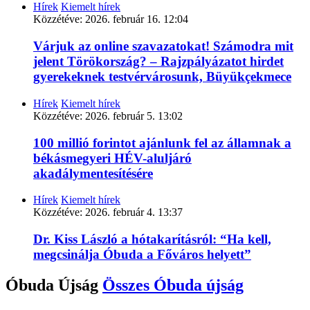
Hírek
Kiemelt hírek
Közzétéve:
2026. február 16. 12:04
Várjuk az online szavazatokat! Számodra mit
jelent Törökország? – Rajzpályázatot hirdet
gyerekeknek testvérvárosunk, Büyükçekmece
Hírek
Kiemelt hírek
Közzétéve:
2026. február 5. 13:02
100 millió forintot ajánlunk fel az államnak a
békásmegyeri HÉV-aluljáró
akadálymentesítésére
Hírek
Kiemelt hírek
Közzétéve:
2026. február 4. 13:37
Dr. Kiss László a hótakarításról: “Ha kell,
megcsinálja Óbuda a Főváros helyett”
Óbuda Újság
Összes
Óbuda újság