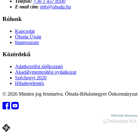
Telefon:
+36 1 437 8500
E-mail cím:
info@obuda.hu
Rólunk
Kapcsolat
Óbuda Újság
Impresszum
Közérdekű
Adatkezelési tájékoztató
Akadálymentesítési nyilatkozat
Széchenyi 2020
Hibabejelentés
© 2026 Minden jog fenntartva. Óbuda-Békásmegyer Önkormányzat
Weboldalt fejlesztette