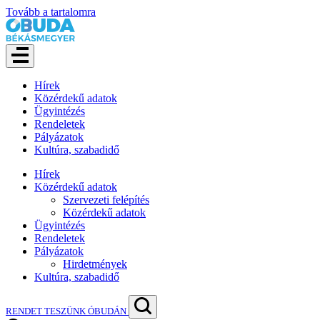
Tovább a tartalomra
Hírek
Közérdekű adatok
Ügyintézés
Rendeletek
Pályázatok
Kultúra, szabadidő
Hírek
Közérdekű adatok
Szervezeti felépítés
Közérdekű adatok
Ügyintézés
Rendeletek
Pályázatok
Hirdetmények
Kultúra, szabadidő
RENDET TESZÜNK ÓBUDÁN