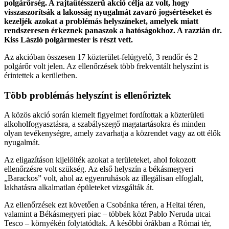
polgárőrség. A rajtaütésszerű akció célja az volt, hogy
visszaszorítsák a lakosság nyugalmát zavaró jogsértéseket és
kezeljék azokat a problémás helyszíneket, amelyek miatt
rendszeresen érkeznek panaszok a hatóságokhoz. A razzián dr.
Kiss László polgármester is részt vett.
Az akcióban összesen 17 közterület-felügyelő, 3 rendőr és 2
polgárőr volt jelen. Az ellenőrzések több frekventált helyszínt is
érintettek a kerületben.
Több problémás helyszínt is ellenőriztek
A közös akció során kiemelt figyelmet fordítottak a közterületi
alkoholfogyasztásra, a szabályszegő magatartásokra és minden
olyan tevékenységre, amely zavarhatja a közrendet vagy az ott élők
nyugalmát.
Az eligazításon kijelölték azokat a területeket, ahol fokozott
ellenőrzésre volt szükség. Az első helyszín a békásmegyeri
„Barackos” volt, ahol az egyenruhások az illegálisan elfoglalt,
lakhatásra alkalmatlan épületeket vizsgálták át.
Az ellenőrzések ezt követően a Csobánka téren, a Heltai téren,
valamint a Békásmegyeri piac – többek közt Pablo Neruda utcai
Tesco – környékén folytatódtak. A későbbi órákban a Római tér,