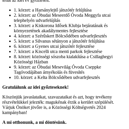
tehát az idei év győzteseit:
1. körzet: a Harsánylejtő játszótér felújítása
2. körzet: az Óbudai Meseerdő Óvoda Meggyfa utcai
telephelyén udvarfelújítás
3. körzet: a Kiskorona Idősek Klubja bejáratának és
környezetének akadálymentes fejlesztése
4. körzet: a Szérűskert Bölcsődében udvarfejlesztés
5. körzet: a Silvanus sétányon a játszótér felújítása
6. körzet: a Gyenes utcai játszótér fejlesztése
7. körzet: a Kiscelli utca menti parkok fejlesztése
8. körzet: közösségi sószoba kialakítása a Csillaghegyi
Közösségi Házban
9. körzet: az Óbudai Mesevilág Óvoda Cseppke
Tagóvodájában árnyékolás és füvesítés
10. körzet: a Kelta Bölcsődében udvarfejlesztés
Gratulálunk az idei győzteseknek!
Köszönjük javaslataikat, szavazataikat és azt, hogy tevékeny
részvételükkel jelezték: magukénak érzik a kerület szépülését.
Várjuk Önöket jövőre is, a Közösségi Költségvetés 2024
kampányban!
A mi otthonunk, a mi döntésünk.