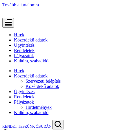
Tovább a tartalomra
Hírek
Közérdekű adatok
Ügyintézés
Rendeletek
Pályázatok
Kultúra, szabadidő
Hírek
Közérdekű adatok
Szervezeti felépítés
Közérdekű adatok
Ügyintézés
Rendeletek
Pályázatok
Hirdetmények
Kultúra, szabadidő
RENDET TESZÜNK ÓBUDÁN