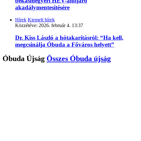
békásmegyeri HÉV-aluljáró
akadálymentesítésére
Hírek
Kiemelt hírek
Közzétéve:
2026. február 4. 13:37
Dr. Kiss László a hótakarításról: “Ha kell,
megcsinálja Óbuda a Főváros helyett”
Óbuda Újság
Összes
Óbuda újság