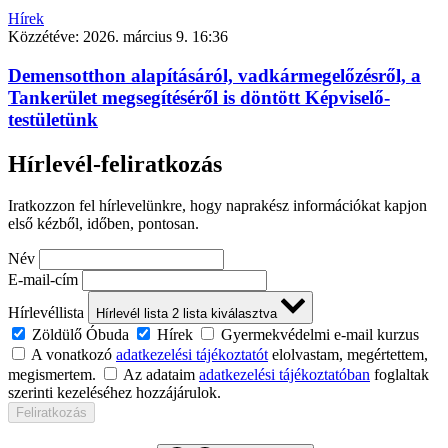
Hírek
Közzétéve:
2026. március 9. 16:36
Demensotthon alapításáról, vadkármegelőzésről, a
Tankerület megsegítéséről is döntött Képviselő-
testületünk
Hírlevél-feliratkozás
Iratkozzon fel hírlevelünkre, hogy naprakész információkat kapjon
első kézből, időben, pontosan.
Név
E-mail-cím
Hírlevéllista
Hírlevél lista
2
lista kiválasztva
Zöldülő Óbuda
Hírek
Gyermekvédelmi e-mail kurzus
A vonatkozó
adatkezelési tájékoztatót
elolvastam, megértettem,
megismertem.
Az adataim
adatkezelési tájékoztatóban
foglaltak
szerinti kezeléséhez hozzájárulok.
Feliratkozás