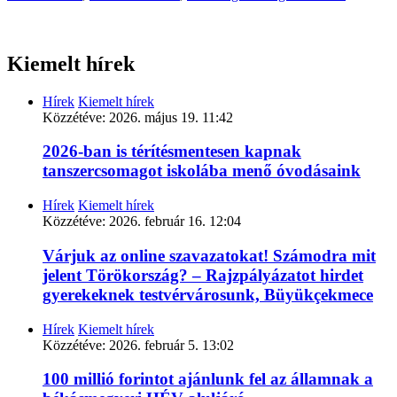
Kiemelt hírek
Hírek
Kiemelt hírek
Közzétéve:
2026. május 19. 11:42
2026-ban is térítésmentesen kapnak
tanszercsomagot iskolába menő óvodásaink
Hírek
Kiemelt hírek
Közzétéve:
2026. február 16. 12:04
Várjuk az online szavazatokat! Számodra mit
jelent Törökország? – Rajzpályázatot hirdet
gyerekeknek testvérvárosunk, Büyükçekmece
Hírek
Kiemelt hírek
Közzétéve:
2026. február 5. 13:02
100 millió forintot ajánlunk fel az államnak a