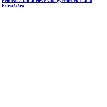
Felhívás a tankötelessé váló gyermekek iskolai
beíratására