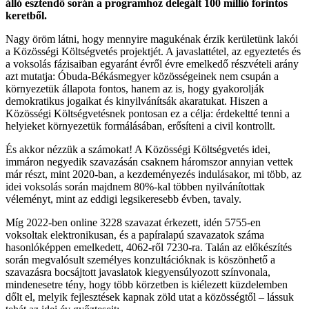
álló esztendő során a programhoz delegált 100 millió forintos
keretből.
Nagy öröm látni, hogy mennyire magukénak érzik kerületünk lakói
a Közösségi Költségvetés projektjét. A javaslattétel, az egyeztetés és
a voksolás fázisaiban egyaránt évről évre emelkedő részvételi arány
azt mutatja: Óbuda-Békásmegyer közösségeinek nem csupán a
környezetük állapota fontos, hanem az is, hogy gyakorolják
demokratikus jogaikat és kinyilvánítsák akaratukat. Hiszen a
Közösségi Költségvetésnek pontosan ez a célja: érdekeltté tenni a
helyieket környezetük formálásában, erősíteni a civil kontrollt.
És akkor nézzük a számokat! A Közösségi Költségvetés idei,
immáron negyedik szavazásán csaknem háromszor annyian vettek
már részt, mint 2020-ban, a kezdeményezés indulásakor, mi több, az
idei voksolás során majdnem 80%-kal többen nyilvánítottak
véleményt, mint az eddigi legsikeresebb évben, tavaly.
Míg 2022-ben online 3228 szavazat érkezett, idén 5755-en
voksoltak elektronikusan, és a papíralapú szavazatok száma
hasonlóképpen emelkedett, 4062-ről 7230-ra. Talán az előkészítés
során megvalósult személyes konzultációknak is köszönhető a
szavazásra bocsájtott javaslatok kiegyensúlyozott színvonala,
mindenesetre tény, hogy több körzetben is kiélezett küzdelemben
dőlt el, melyik fejlesztések kapnak zöld utat a közösségtől – lássuk