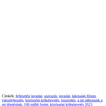
Címkék:
fejlesztési javaslat
,
szavazás
,
javaslat
,
lakossági fórum
,
városfejlesztés
,
közösségi költségvetés
,
összesítés
,
a mi otthonunk a
mi döntésünk
,
100 millió forint
,
közösségi költségvetés 2023