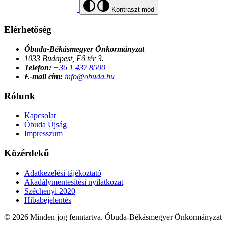
Kontraszt mód
Elérhetőség
Óbuda-Békásmegyer Önkormányzat
1033 Budapest, Fő tér 3.
Telefon:
+36 1 437 8500
E-mail cím:
info@obuda.hu
Rólunk
Kapcsolat
Óbuda Újság
Impresszum
Közérdekű
Adatkezelési tájékoztató
Akadálymentesítési nyilatkozat
Széchenyi 2020
Hibabejelentés
© 2026 Minden jog fenntartva. Óbuda-Békásmegyer Önkormányzat