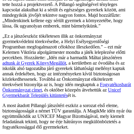
tette hozzá a projektvezető. A Pillangó segítségével tényleges
kapcsolat alakulhat ki a sérült és egészséges gyerekek között, ami
mindegyikük jövőjét tekintve nagyon fontos. Majd hozzáfűzte:
„Mindenkinek kellene egy sérült gyermek a környezetébe, hogy
lássa, ők ugyanolyan emberek, mint bármelyikünk.”
„Ez a játszóeszköz tökéletesen illik az önkormányzat
gyermekvédelmi törekvéseibe, a Helyi Esélyegyenlőségi
Programban megfogalmazott célokhoz illeszkedően.” – ezt már
Kelemen Viktória alpolgármester mondta a játék leleplezése előtti
percekben. Hozzátette: „Idén már a harmadik Máltai játszótéren
adtunk át Gyerek KönyvMegállót
, a kerületben az óvodába és az
iskolák alsó tagozatába járó gyerekek láthatósági mellényt kaptak
annak érdekében, hogy az intézményeken kívül biztonságosan
közlekedhessenek. Továbbá az Önkormányzat elkötelezett
törekvéseit bizonyítja az is, hogy idén megkaptuk a
Fogyatékosbarát
Önkormányzat címet
, és október közepén átvehettük az
Unicef
Gyermekbarát Település kitüntetés
ét is.
A most átadott Pillangó játszótéri eszköz a sorozat első eleme,
biztonságosságát a német TÜV garantálja. A MagikMe idén nyár óta
együttműködik az UNICEF Magyar Bizottságával, mely kiemelt
feladatának tekinti, hogy ne érje hátrányos megkülönböztetés a
fogyatékossággal élő gyermekeket.