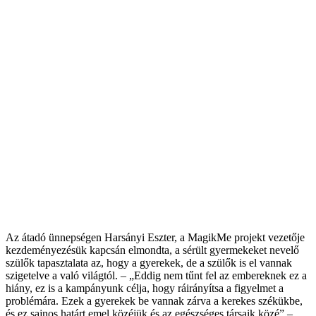
Az átadó ünnepségen Harsányi Eszter, a MagikMe projekt vezetője
kezdeményezésük kapcsán elmondta, a sérült gyermekeket nevelő
szülők tapasztalata az, hogy a gyerekek, de a szülők is el vannak
szigetelve a való világtól. – „Eddig nem tűnt fel az embereknek ez a
hiány, ez is a kampányunk célja, hogy ráirányítsa a figyelmet a
problémára. Ezek a gyerekek be vannak zárva a kerekes székükbe,
és ez sajnos határt emel közéjük és az egészséges társaik közé” –