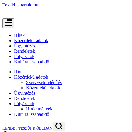
Tovább a tartalomra
Hírek
Közérdekű adatok
Ügyintézés
Rendeletek
Pályázatok
Kultúra, szabadidő
Hírek
Közérdekű adatok
Szervezeti felépítés
Közérdekű adatok
Ügyintézés
Rendeletek
Pályázatok
Hirdetmények
Kultúra, szabadidő
RENDET TESZÜNK ÓBUDÁN