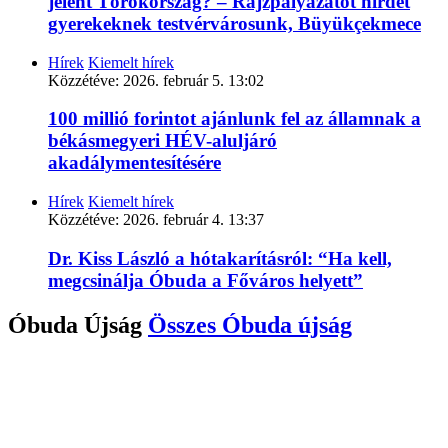
jelent Törökország? – Rajzpályázatot hirdet
gyerekeknek testvérvárosunk, Büyükçekmece
Hírek
Kiemelt hírek
Közzétéve:
2026. február 5. 13:02
100 millió forintot ajánlunk fel az államnak a
békásmegyeri HÉV-aluljáró
akadálymentesítésére
Hírek
Kiemelt hírek
Közzétéve:
2026. február 4. 13:37
Dr. Kiss László a hótakarításról: “Ha kell,
megcsinálja Óbuda a Főváros helyett”
Óbuda Újság
Összes
Óbuda újság