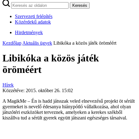
Keresés
Szervezeti felépítés
Közérdekű adatok
Hirdetmények
Kezdőlap
Aktuális ügyek
Libikóka a közös játék öröméért
Libikóka a közös játék
öröméért
Hírek
Közzétéve:
2015. október 26. 15:02
A MagikMe – Én is hadd játsszak veled elnevezésű projekt öt sérült
gyermeket is nevelő édesanya hiánypótló vállalkozása, ahol olyan
játszótéri eszközöket terveznek, amelyeken a kerekes székből
kiszállva tud a sérült gyerek együtt játszani egészséges társaival.