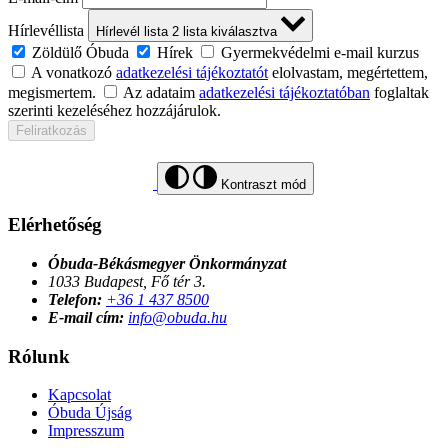
Hírlevéllista
Hírlevél lista
2
lista kiválasztva
Zöldülő Óbuda
Hírek
Gyermekvédelmi e-mail kurzus
A vonatkozó
adatkezelési tájékoztatót
elolvastam, megértettem,
megismertem.
Az adataim
adatkezelési tájékoztatóban
foglaltak
szerinti kezeléséhez hozzájárulok.
Feliratkozás
Kontraszt mód
Elérhetőség
Óbuda-Békásmegyer Önkormányzat
1033 Budapest, Fő tér 3.
Telefon:
+36 1 437 8500
E-mail cím:
info@obuda.hu
Rólunk
Kapcsolat
Óbuda Újság
Impresszum