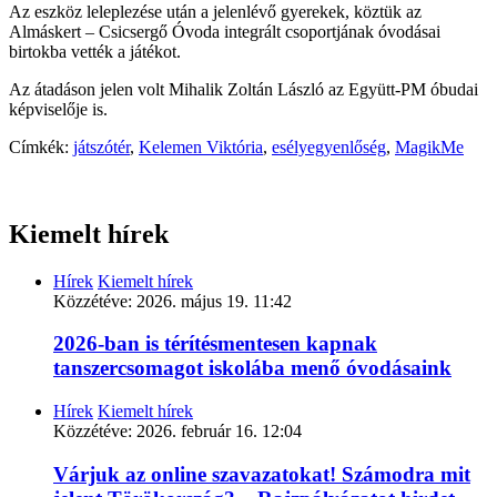
Az eszköz leleplezése után a jelenlévő gyerekek, köztük az
Almáskert – Csicsergő Óvoda integrált csoportjának óvodásai
birtokba vették a játékot.
Az átadáson jelen volt Mihalik Zoltán László az Együtt-PM óbudai
képviselője is.
Címkék:
játszótér
,
Kelemen Viktória
,
esélyegyenlőség
,
MagikMe
Kiemelt hírek
Hírek
Kiemelt hírek
Közzétéve:
2026. május 19. 11:42
2026-ban is térítésmentesen kapnak
tanszercsomagot iskolába menő óvodásaink
Hírek
Kiemelt hírek
Közzétéve:
2026. február 16. 12:04
Várjuk az online szavazatokat! Számodra mit