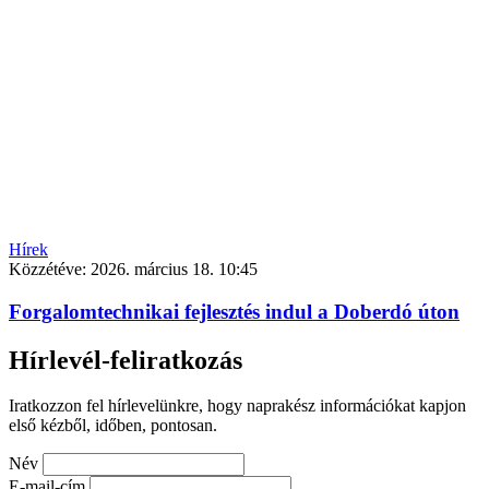
Hírek
Közzétéve:
2026. március 18. 10:45
Forgalomtechnikai fejlesztés indul a Doberdó úton
Hírlevél-feliratkozás
Iratkozzon fel hírlevelünkre, hogy naprakész információkat kapjon
első kézből, időben, pontosan.
Név
E-mail-cím