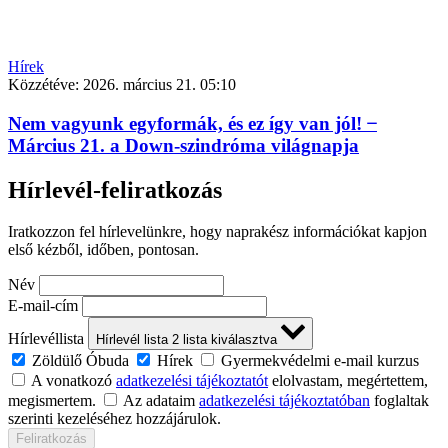
Hírek
Közzétéve:
2026. március 21. 05:10
Nem vagyunk egyformák, és ez így van jól! ̶
Március 21. a Down-szindróma világnapja
Hírlevél-feliratkozás
Iratkozzon fel hírlevelünkre, hogy naprakész információkat kapjon
első kézből, időben, pontosan.
Név
E-mail-cím
Hírlevéllista
Hírlevél lista
2
lista kiválasztva
Zöldülő Óbuda
Hírek
Gyermekvédelmi e-mail kurzus
A vonatkozó
adatkezelési tájékoztatót
elolvastam, megértettem,
megismertem.
Az adataim
adatkezelési tájékoztatóban
foglaltak
szerinti kezeléséhez hozzájárulok.
Feliratkozás