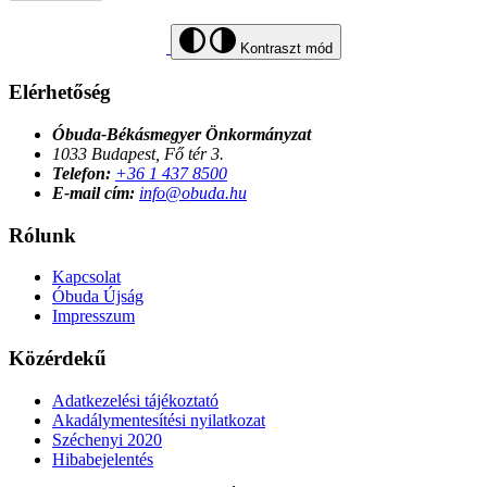
Kontraszt mód
Elérhetőség
Óbuda-Békásmegyer Önkormányzat
1033 Budapest, Fő tér 3.
Telefon:
+36 1 437 8500
E-mail cím:
info@obuda.hu
Rólunk
Kapcsolat
Óbuda Újság
Impresszum
Közérdekű
Adatkezelési tájékoztató
Akadálymentesítési nyilatkozat
Széchenyi 2020
Hibabejelentés