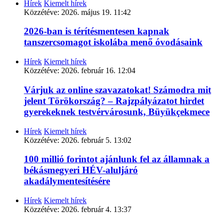
Hírek
Kiemelt hírek
Közzétéve:
2026. május 19. 11:42
2026-ban is térítésmentesen kapnak
tanszercsomagot iskolába menő óvodásaink
Hírek
Kiemelt hírek
Közzétéve:
2026. február 16. 12:04
Várjuk az online szavazatokat! Számodra mit
jelent Törökország? – Rajzpályázatot hirdet
gyerekeknek testvérvárosunk, Büyükçekmece
Hírek
Kiemelt hírek
Közzétéve:
2026. február 5. 13:02
100 millió forintot ajánlunk fel az államnak a
békásmegyeri HÉV-aluljáró
akadálymentesítésére
Hírek
Kiemelt hírek
Közzétéve:
2026. február 4. 13:37