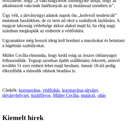
Hozzátette, hogy „a vakcinagyártók mindegyike állítja, hogy az
alkalmazott vakcinák hatékonyak az új mutánssal szemben is”.
Úgy véli, a járványügyi adatok napok óta „kedvező tendenciát”
mutatnak hazánkban, de ez nem ad okot a szabályok lazítására. A
magyar lakosság védettsége akkor alakul majd ki, ha elég nagy
számban megkapták az emberek a védőoltást.
Ugyanakkor még hosszú ideig kell hordani a maszkokat és betartani
a higiéniás szabályokat.
Müller Cecília elmondta, hogy kedd estig az összes oltóanyagot
felhasználták. Tegnap azonban újabb szállítmány érkezett, amivel
további 51 ezer embert lehet majd beoltani. Január 18-tól pedig
elkezdődik a második oltások beadása is.
Címkék:
koronavírus
,
védőoltás
,
koronavírus-járvány
,
járványhelyzet
,
tisztifőrvos
,
Müller Cecília
,
mutáció
,
oltás
Kiemelt hírek