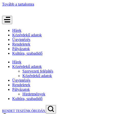
Tovább a tartalomra
Hírek
Közérdekű adatok
Ügyintézés
Rendeletek
Pályázatok
Kultúra, szabadidő
Hírek
Közérdekű adatok
Szervezeti felépítés
Közérdekű adatok
Ügyintézés
Rendeletek
Pályázatok
Hirdetmények
Kultúra, szabadidő
RENDET TESZÜNK ÓBUDÁN