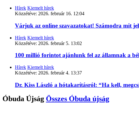
Hírek
Kiemelt hírek
Közzétéve:
2026. február 16. 12:04
Várjuk az online szavazatokat! Számodra mit je
Hírek
Kiemelt hírek
Közzétéve:
2026. február 5. 13:02
100 millió forintot ajánlunk fel az államnak a 
Hírek
Kiemelt hírek
Közzétéve:
2026. február 4. 13:37
Dr. Kiss László a hótakarításról: “Ha kell, megc
Óbuda Újság
Összes
Óbuda újság