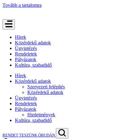
Tovább a tartalomra
Hírek
Közérdekű adatok
Ügyintézés
Rendeletek
Pályázatok
Kultúra, szabadidő
Hírek
Közérdekű adatok
Szervezeti felépítés
Közérdekű adatok
Ügyintézés
Rendeletek
Pályázatok
Hirdetmények
Kultúra, szabadidő
RENDET TESZÜNK ÓBUDÁN