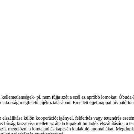
a kellemetlenségek- pl. nem fújja szét a szél az apróbb lomokat. Óbuda
 lakosság megfelelő tájékoztatásában. Emellett éjjel-nappal hívható lom
elszállítása külön kooperációt igényel, felderítés vagy tettenérés eset
: bírság kiszabása mellett az általa kipakolt hulladék elszállítására, a 
örekszik megelőzni a lomtalanítás kapcsán kialakuló anomáliákat. Megdup