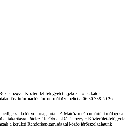
-Békásmegyer Közterület-felügyelet tájékoztató plakátok
talanítási információs forródrótót üzemeltet a 06 30 338 59 26
én pedig szankciót von maga után. A Matróz utcában történt utólagosan
terület takarításra köteleztük. Óbuda-Békásmegyer Közterület-felügyelet
lázták a kerületi Rendőrkapitánysággal közös járőrszolgálatunk