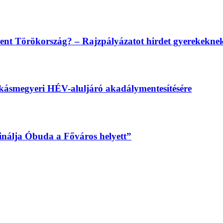
lent Törökország? – Rajzpályázatot hirdet gyerekekn
békásmegyeri HÉV-aluljáró akadálymentesítésére
sinálja Óbuda a Főváros helyett”