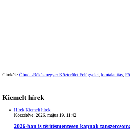
Címkék:
Óbuda-Békásmegyer Közterület Felügyelet
,
lomtalanítás
,
Fő
Kiemelt hírek
Hírek
Kiemelt hírek
Közzétéve:
2026. május 19. 11:42
2026-ban is térítésmentesen kapnak tanszercso