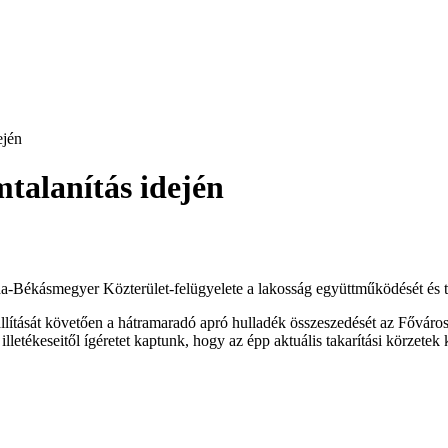
ején
mtalanítás idején
da-Békásmegyer Közterület-felügyelete a lakosság együttműködését és t
ítását követően a hátramaradó apró hulladék összeszedését az Fővárosi
illetékeseitől ígéretet kaptunk, hogy az épp aktuális takarítási körzetek k