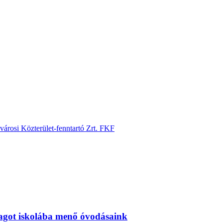
városi Közterület-fenntartó Zrt. FKF
magot iskolába menő óvodásaink