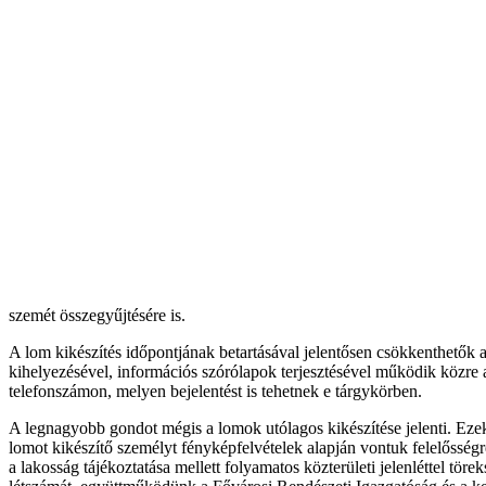
szemét összegyűjtésére is.
A lom kikészítés időpontjának betartásával jelentősen csökkenthetők 
kihelyezésével, információs szórólapok terjesztésével működik közre a
telefonszámon, melyen bejelentést is tehetnek e tárgykörben.
A legnagyobb gondot mégis a lomok utólagos kikészítése jelenti. Ezek 
lomot kikészítő személyt fényképfelvételek alapján vontuk felelősségre
a lakosság tájékoztatása mellett folyamatos közterületi jelenléttel t