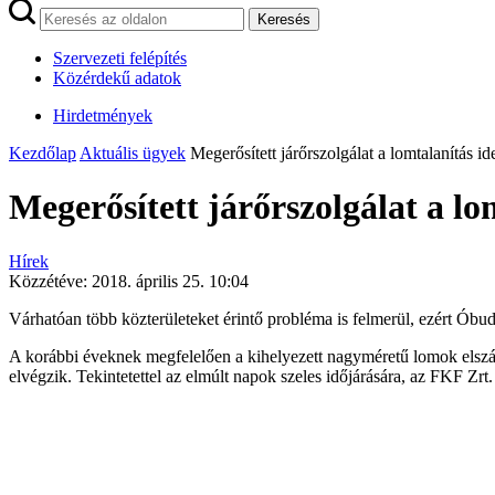
Keresés
Szervezeti felépítés
Közérdekű adatok
Hirdetmények
Kezdőlap
Aktuális ügyek
Megerősített járőrszolgálat a lomtalanítás id
Megerősített járőrszolgálat a lo
Hírek
Közzétéve:
2018. április 25. 10:04
Várhatóan több közterületeket érintő probléma is felmerül, ezért Óbu
A korábbi éveknek megfelelően a kihelyezett nagyméretű lomok elszáll
elvégzik. Tekintetettel az elmúlt napok szeles időjárására, az FKF Zrt. 