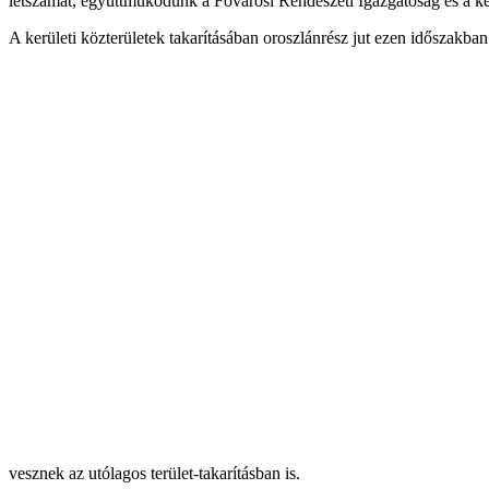
létszámát, együttműködünk a Fővárosi Rendészeti Igazgatóság és a ke
A kerületi közterületek takarításában oroszlánrész jut ezen időszakban 
vesznek az utólagos terület-takarításban is.