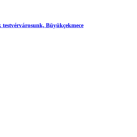
ek testvérvárosunk, Büyükçekmece