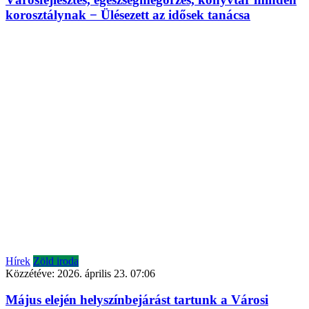
korosztálynak − Ülésezett az idősek tanácsa
Hírek
Zöld iroda
Közzétéve:
2026. április 23. 07:06
Május elején helyszínbejárást tartunk a Városi