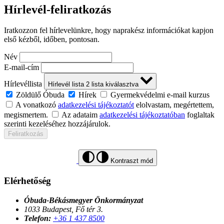
Hírlevél-feliratkozás
Iratkozzon fel hírlevelünkre, hogy naprakész információkat kapjon
első kézből, időben, pontosan.
Név
E-mail-cím
Hírlevéllista
Hírlevél lista
2
lista kiválasztva
Zöldülő Óbuda
Hírek
Gyermekvédelmi e-mail kurzus
A vonatkozó
adatkezelési tájékoztatót
elolvastam, megértettem,
megismertem.
Az adataim
adatkezelési tájékoztatóban
foglaltak
szerinti kezeléséhez hozzájárulok.
Feliratkozás
Kontraszt mód
Elérhetőség
Óbuda-Békásmegyer Önkormányzat
1033 Budapest, Fő tér 3.
Telefon:
+36 1 437 8500