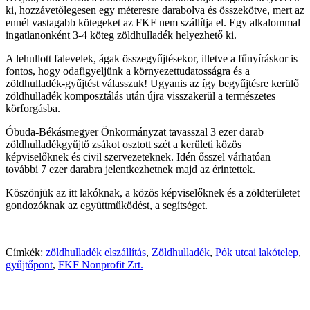
ki, hozzávetőlegesen egy méteresre darabolva és összekötve, mert az
ennél vastagabb kötegeket az FKF nem szállítja el. Egy alkalommal
ingatlanonként 3-4 köteg zöldhulladék helyezhető ki.
A lehullott falevelek, ágak összegyűjtésekor, illetve a fűnyíráskor is
fontos, hogy odafigyeljünk a környezettudatosságra és a
zöldhulladék-gyűjtést válasszuk! Ugyanis az így begyűjtésre kerülő
zöldhulladék komposztálás után újra visszakerül a természetes
körforgásba.
Óbuda-Békásmegyer Önkormányzat tavasszal 3 ezer darab
zöldhulladékgyűjtő zsákot osztott szét a kerületi közös
képviselőknek és civil szervezeteknek. Idén ősszel várhatóan
további 7 ezer darabra jelentkezhetnek majd az érintettek.
Köszönjük az itt lakóknak, a közös képviselőknek és a zöldterületet
gondozóknak az együttműködést, a segítséget.
Címkék:
zöldhulladék elszállítás
,
Zöldhulladék
,
Pók utcai lakótelep
,
gyűjtőpont
,
FKF Nonprofit Zrt.