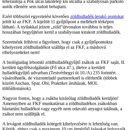
teherautója a Pók utcai lakótelep kis utcáiba a szabályosan parkoló
autók ellenére sem tudott behajtani.
Ezért többszöri egyeztetést követően
zöldhulladék-lerakó pontokat
jelölt ki az FKF. A kijelölt 11 gyűjtőpont a mellékelt térképen
látható. A nyilakkal jelzett „zöld”útvonalon továbbra is teljes
hosszában begyűjtésre kerül a szabályosan kirakott zöldhulladék.
Szeretnénk felhívni a figyelmet, hogy csak a gyűjtőpontokra
kihelyezett zöldhulladékot szállítja el az FKF, a máshová
elhelyezetteket nem!
A biológiailag lebomló zöldhulladékgyűjtő zsákok az FKF saját, II.
kerületi ügyfélszolgálatán (Fő utca 47.), illetve a kerületi
hulladékgyűjtő udvarban (Testvérhegyi út 10./A) 235 forintért
vásárolhatók, de viszonteladó partnereknél is elérhetők (többek
között Auchan, Spar, Obi, Praktiker áruházak, MOL
töltőállomások).
Nagyon fontos, hogy a zsákba kizárólag zöldhulladék kerüljön!
Amennyiben az FKF munkatársai a zöldhulladékos zsákokban
háztartási hulladékot vagy egyéb nem odavaló anyagot találnak, a
zsákot nem szállítják el.
A levágott zöldhulladék kötegelt kihelyezésére is lehetőség van.
Kérjük, ehhez csak a maximum 10 cm átmérőjű faágakat helyezzék