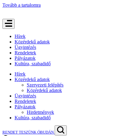
Tovább a tartalomra
Hírek
Közérdekű adatok
Ügyintézés
Rendeletek
Pályázatok
Kultúra, szabadidő
Hírek
Közérdekű adatok
Szervezeti felépítés
Közérdekű adatok
Ügyintézés
Rendeletek
Pályázatok
Hirdetmények
Kultúra, szabadidő
RENDET TESZÜNK ÓBUDÁN