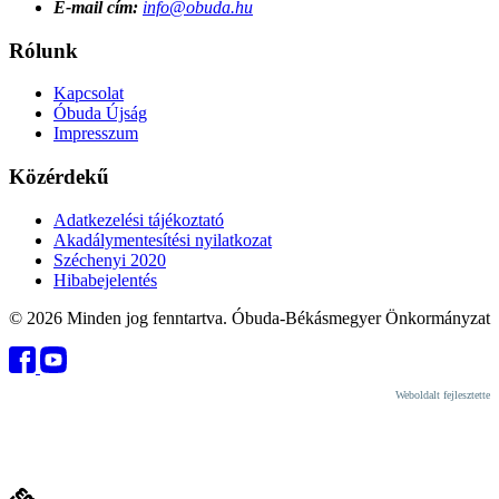
E-mail cím:
info@obuda.hu
Rólunk
Kapcsolat
Óbuda Újság
Impresszum
Közérdekű
Adatkezelési tájékoztató
Akadálymentesítési nyilatkozat
Széchenyi 2020
Hibabejelentés
© 2026 Minden jog fenntartva. Óbuda-Békásmegyer Önkormányzat
Weboldalt fejlesztette