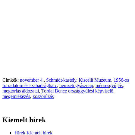
Címkék:
november 4.
,
Schmidt-kastély
,
Kiscelli Múzeum
,
1956-os
forradalom és szabadságharc
,
nemzeti gyásznap
,
mécsesgyújtás
,
megtorlás áldozatai
,
Tordai Bence országgyűlési képviselő
,
megemlékezés
,
koszorúzás
Kiemelt hírek
Hírek
Kiemelt hírek