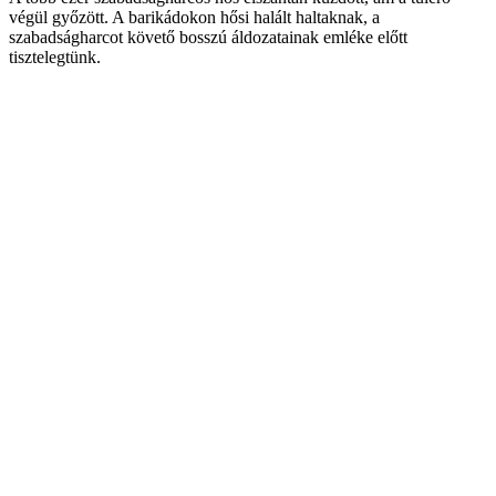
végül győzött. A barikádokon hősi halált haltaknak, a
szabadságharcot követő bosszú áldozatainak emléke előtt
tisztelegtünk.