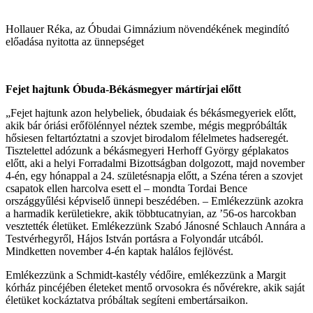
Hollauer Réka, az Óbudai Gimnázium növendékének megindító
előadása nyitotta az ünnepséget
Fejet hajtunk Óbuda-Békásmegyer mártírjai előtt
„Fejet hajtunk azon helybeliek, óbudaiak és békásmegyeriek előtt,
akik bár óriási erőfölénnyel néztek szembe, mégis megpróbálták
hősiesen feltartóztatni a szovjet birodalom félelmetes hadseregét.
Tisztelettel adózunk a békásmegyeri Herhoff György géplakatos
előtt, aki a helyi Forradalmi Bizottságban dolgozott, majd november
4-én, egy hónappal a 24. születésnapja előtt, a Széna téren a szovjet
csapatok ellen harcolva esett el – mondta Tordai Bence
országgyűlési képviselő ünnepi beszédében. – Emlékezzünk azokra
a harmadik kerületiekre, akik többtucatnyian, az ’56-os harcokban
vesztették életüket. Emlékezzünk Szabó Jánosné Schlauch Annára a
Testvérhegyről, Hájos István portásra a Folyondár utcából.
Mindketten november 4-én kaptak halálos fejlövést.
Emlékezzünk a Schmidt-kastély védőire, emlékezzünk a Margit
kórház pincéjében életeket mentő orvosokra és nővérekre, akik saját
életüket kockáztatva próbáltak segíteni embertársaikon.