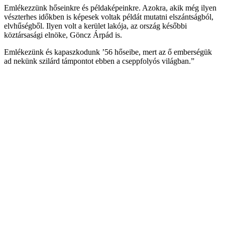
Emlékezzünk hőseinkre és példaképeinkre. Azokra, akik még ilyen
vészterhes időkben is képesek voltak példát mutatni elszántságból,
elvhűségből. Ilyen volt a kerület lakója, az ország későbbi
köztársasági elnöke, Göncz Árpád is.
Emlékezünk és kapaszkodunk ’56 hőseibe, mert az ő emberségük
ad nekünk szilárd támpontot ebben a cseppfolyós világban.”