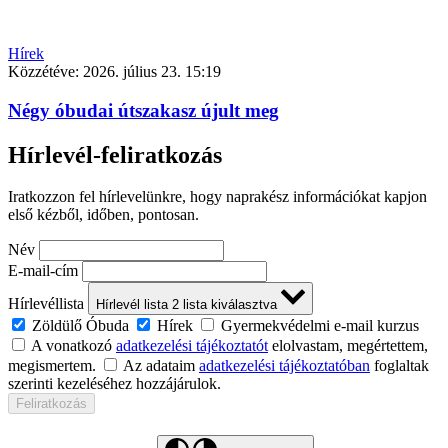
Hírek
Közzétéve:
2026. július 23. 15:19
Négy óbudai útszakasz újult meg
Hírlevél-feliratkozás
Iratkozzon fel hírlevelünkre, hogy naprakész információkat kapjon
első kézből, időben, pontosan.
Név
E-mail-cím
Hírlevéllista
Hírlevél lista
2
lista kiválasztva
Zöldülő Óbuda
Hírek
Gyermekvédelmi e-mail kurzus
A vonatkozó
adatkezelési tájékoztatót
elolvastam, megértettem,
megismertem.
Az adataim
adatkezelési tájékoztatóban
foglaltak
szerinti kezeléséhez hozzájárulok.
Feliratkozás