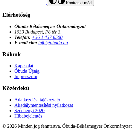
Kontraszt mód
Elérhetőség
Óbuda-Békásmegyer Önkormányzat
1033 Budapest, Fő tér 3.
Telefon:
+36 1 437 8500
E-mail cím:
info@obuda.hu
Rólunk
Kapcsolat
Óbuda Újság
Impresszum
Közérdekű
Adatkezelési tájékoztató
Akadálymentesítési nyilatkozat
Széchenyi 2020
Hibabejelentés
© 2026 Minden jog fenntartva. Óbuda-Békásmegyer Önkormányzat