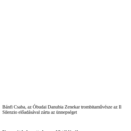
Bánfi Csaba, az Óbudai Danubia Zenekar trombitaművésze az Il
Silenzio előadásával zárta az ünnepséget