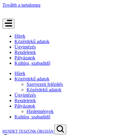
Tovább a tartalomra
Hírek
Közérdekű adatok
Ügyintézés
Rendeletek
Pályázatok
Kultúra, szabadidő
Hírek
Közérdekű adatok
Szervezeti felépítés
Közérdekű adatok
Ügyintézés
Rendeletek
Pályázatok
Hirdetmények
Kultúra, szabadidő
RENDET TESZÜNK ÓBUDÁN