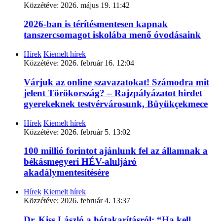
Közzétéve:
2026. május 19. 11:42
2026-ban is térítésmentesen kapnak
tanszercsomagot iskolába menő óvodásaink
Hírek
Kiemelt hírek
Közzétéve:
2026. február 16. 12:04
Várjuk az online szavazatokat! Számodra mit
jelent Törökország? – Rajzpályázatot hirdet
gyerekeknek testvérvárosunk, Büyükçekmece
Hírek
Kiemelt hírek
Közzétéve:
2026. február 5. 13:02
100 millió forintot ajánlunk fel az államnak a
békásmegyeri HÉV-aluljáró
akadálymentesítésére
Hírek
Kiemelt hírek
Közzétéve:
2026. február 4. 13:37
Dr. Kiss László a hótakarításról: “Ha kell,