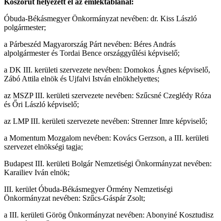
Koszorút helyezett el az emléktáblánál:
Óbuda-Békásmegyer Önkormányzat nevében: dr. Kiss László
polgármester;
a Párbeszéd Magyarország Párt nevében: Béres András
alpolgármester és Tordai Bence országgyűlési képviselő;
a DK III. kerületi szervezete nevében: Domokos Ágnes képviselő,
Zábó Attila elnök és Ujfalvi István elnökhelyettes;
az MSZP III. kerületi szervezete nevében: Szűcsné Czeglédy Róza
és Őri László képviselő;
az LMP III. kerületi szervezete nevében: Strenner Imre képviselő;
a Momentum Mozgalom nevében: Kovács Gerzson, a III. kerületi
szervezet elnökségi tagja;
Budapest III. kerületi Bolgár Nemzetiségi Önkormányzat nevében:
Karailiev Iván elnök;
III. kerület Óbuda-Békásmegyer Örmény Nemzetiségi
Önkormányzat nevében: Szűcs-Gáspár Zsolt;
a III. kerületi Görög Önkormányzat nevében: Abonyiné Kosztudisz