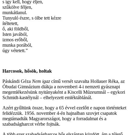
s így kell, hogy éljen,
szűkölve féljen,
munkátlanul.
Tunyuló észre, s ölbe tett kézre
ítéltetett,
ő, aki földből,
Isten javából,
izmos erőből,
munka porából,
úgy vétetett.”
Harcosok, hősök, holtak
Páskándi Géza
Nem igaz
című versét szavalta Hollauer Réka, az
Óbudai Gimnázium diákja a novemberi 4-i nemzeti gyásznapi
megemlékezésünk nyitányaként a Kiscelli Múzeumnál – egykori
Schmidt-kastélynál – elhelyezett emléktáblánál.
Azért gyűltünk össze, hogy a 65 évvel ezelőtt e napon történteket
felidézzük. 1956. november 4-én hajnalban szovjet csapatok
megtámadták Magyarországot, hogy a forradalmat és a
szabadságharcot vérbe fojtsák.
A több ezer szabadságharcos hős elszántan küzdött, ám a túlerő