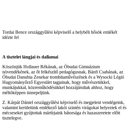
Tordai Bence országgyűlési képviselő a helybéli hősök emlékét
idézte fel
A tisztelet lángjai és dallamai
Köszönjük Hollauer Rékának, az Óbudai Gimnázium
növendékének, az őt felkészítő pedagógusnak, Bánfi Csabának, az
Óbudai Danubia Zenekar trombitaművészének és a Wysocki Légió
Hagyományőrző Egyesület tagjainak, hogy művészetükkel,
munkájukkal, közreműködésükkel hozzájárultak ahhoz, hogy
méltóképpen ünnepeljünk.
Z. Kárpát Dániel országgyűlési képviselő és megjelent vendégeink,
valamint kerületünk emlékező lakói szintén virágokat helyeztek el és
mécseseket gyújtottak mártírjaink bátorsága és hazaszeretete előtt
tisztelegve.