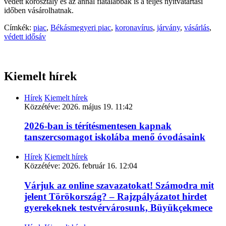
védett korosztály és az annál fiatalabbak is a teljes nyitvatartási
időben vásárolhatnak.
Címkék:
piac
,
Békásmegyeri piac
,
koronavírus
,
járvány
,
vásárlás
,
védett idősáv
Kiemelt hírek
Hírek
Kiemelt hírek
Közzétéve:
2026. május 19. 11:42
2026-ban is térítésmentesen kapnak
tanszercsomagot iskolába menő óvodásaink
Hírek
Kiemelt hírek
Közzétéve:
2026. február 16. 12:04
Várjuk az online szavazatokat! Számodra mit
jelent Törökország? – Rajzpályázatot hirdet
gyerekeknek testvérvárosunk, Büyükçekmece