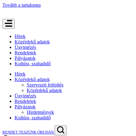
Tovább a tartalomra
Hírek
Közérdekű adatok
Ügyintézés
Rendeletek
Pályázatok
Kultúra, szabadidő
Hírek
Közérdekű adatok
Szervezeti felépítés
Közérdekű adatok
Ügyintézés
Rendeletek
Pályázatok
Hirdetmények
Kultúra, szabadidő
RENDET TESZÜNK ÓBUDÁN