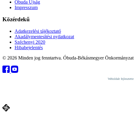
Óbuda Újság
Impresszum
Közérdekű
Adatkezelési tájékoztató
Akadálymentesítési nyilatkozat
Széchenyi 2020
Hibabejelentés
© 2026 Minden jog fenntartva. Óbuda-Békásmegyer Önkormányzat
Weboldalt fejlesztette