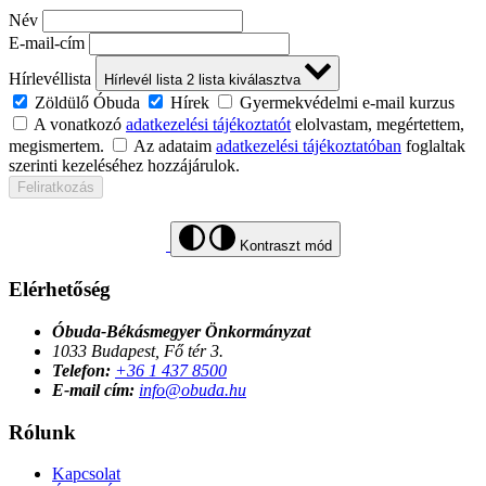
Név
E-mail-cím
Hírlevéllista
Hírlevél lista
2
lista kiválasztva
Zöldülő Óbuda
Hírek
Gyermekvédelmi e-mail kurzus
A vonatkozó
adatkezelési tájékoztatót
elolvastam, megértettem,
megismertem.
Az adataim
adatkezelési tájékoztatóban
foglaltak
szerinti kezeléséhez hozzájárulok.
Feliratkozás
Kontraszt mód
Elérhetőség
Óbuda-Békásmegyer Önkormányzat
1033 Budapest, Fő tér 3.
Telefon:
+36 1 437 8500
E-mail cím:
info@obuda.hu
Rólunk
Kapcsolat